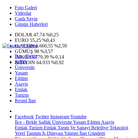
Foto Galeri
Videolar
Canlı Yayın
Günün Haberleri
DOLAR
47,74
%0,25
EURO
55,25
%0,43
G.ALTIN
6.660,55
%2,59
GÜMÜŞ
98
%3,57
İlçe - Belde
IMKB
13.779,39
%-0,14
Sağlık
BITCOIN
64.933
%0,92
Üniversite
Yaşam
Eğitim
Asayiş
Emlak
Turizm
Resmî İlan
Facebook
Twitter
Instagram
Youtube
İlçe - Belde
Sağlık
Üniversite
Yaşam
Eğitim
Asayiş
Emlak
Turizm
Emlak
Tarım Ve Sanayi
Belediye
Teknoloji
Yerel
Tanıtım
İş Dünyası
Yatırım
İlan
Gündem