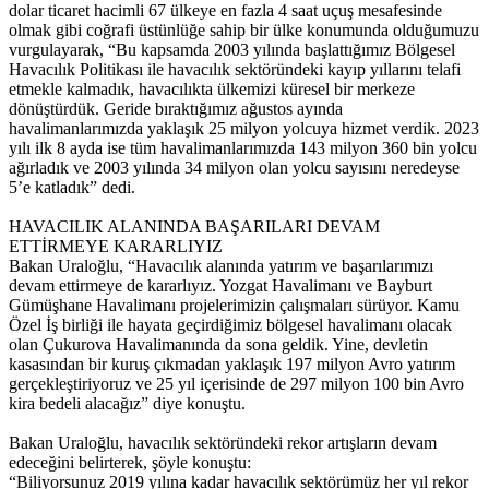
dolar ticaret hacimli 67 ülkeye en fazla 4 saat uçuş mesafesinde
olmak gibi coğrafi üstünlüğe sahip bir ülke konumunda olduğumuzu
vurgulayarak, “Bu kapsamda 2003 yılında başlattığımız Bölgesel
Havacılık Politikası ile havacılık sektöründeki kayıp yıllarını telafi
etmekle kalmadık, havacılıkta ülkemizi küresel bir merkeze
dönüştürdük. Geride bıraktığımız ağustos ayında
havalimanlarımızda yaklaşık 25 milyon yolcuya hizmet verdik. 2023
yılı ilk 8 ayda ise tüm havalimanlarımızda 143 milyon 360 bin yolcu
ağırladık ve 2003 yılında 34 milyon olan yolcu sayısını neredeyse
5’e katladık” dedi.
HAVACILIK ALANINDA BAŞARILARI DEVAM
ETTİRMEYE KARARLIYIZ
Bakan Uraloğlu, “Havacılık alanında yatırım ve başarılarımızı
devam ettirmeye de kararlıyız. Yozgat Havalimanı ve Bayburt
Gümüşhane Havalimanı projelerimizin çalışmaları sürüyor. Kamu
Özel İş birliği ile hayata geçirdiğimiz bölgesel havalimanı olacak
olan Çukurova Havalimanında da sona geldik. Yine, devletin
kasasından bir kuruş çıkmadan yaklaşık 197 milyon Avro yatırım
gerçekleştiriyoruz ve 25 yıl içerisinde de 297 milyon 100 bin Avro
kira bedeli alacağız” diye konuştu.
Bakan Uraloğlu, havacılık sektöründeki rekor artışların devam
edeceğini belirterek, şöyle konuştu:
“Biliyorsunuz 2019 yılına kadar havacılık sektörümüz her yıl rekor