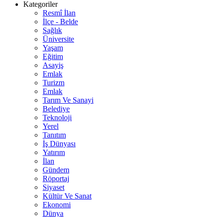
Kategoriler
Resmî İlan
İlçe - Belde
Sağlık
Üniversite
Yaşam
Eğitim
Asayiş
Emlak
Turizm
Emlak
Tarım Ve Sanayi
Belediye
Teknoloji
Yerel
Tanıtım
İş Dünyası
Yatırım
İlan
Gündem
Röportaj
Siyaset
Kültür Ve Sanat
Ekonomi
Dünya