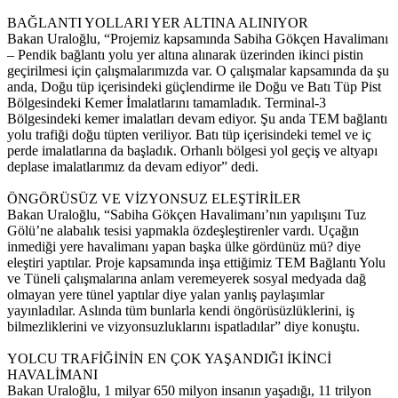
BAĞLANTI YOLLARI YER ALTINA ALINIYOR
Bakan Uraloğlu, “Projemiz kapsamında Sabiha Gökçen Havalimanı
– Pendik bağlantı yolu yer altına alınarak üzerinden ikinci pistin
geçirilmesi için çalışmalarımızda var. O çalışmalar kapsamında da şu
anda, Doğu tüp içerisindeki güçlendirme ile Doğu ve Batı Tüp Pist
Bölgesindeki Kemer İmalatlarını tamamladık. Terminal-3
Bölgesindeki kemer imalatları devam ediyor. Şu anda TEM bağlantı
yolu trafiği doğu tüpten veriliyor. Batı tüp içerisindeki temel ve iç
perde imalatlarına da başladık. Orhanlı bölgesi yol geçiş ve altyapı
deplase imalatlarımız da devam ediyor” dedi.
ÖNGÖRÜSÜZ VE VİZYONSUZ ELEŞTİRİLER
Bakan Uraloğlu, “Sabiha Gökçen Havalimanı’nın yapılışını Tuz
Gölü’ne alabalık tesisi yapmakla özdeşleştirenler vardı. Uçağın
inmediği yere havalimanı yapan başka ülke gördünüz mü? diye
eleştiri yaptılar. Proje kapsamında inşa ettiğimiz TEM Bağlantı Yolu
ve Tüneli çalışmalarına anlam veremeyerek sosyal medyada dağ
olmayan yere tünel yaptılar diye yalan yanlış paylaşımlar
yayınladılar. Aslında tüm bunlarla kendi öngörüsüzlüklerini, iş
bilmezliklerini ve vizyonsuzluklarını ispatladılar” diye konuştu.
YOLCU TRAFİĞİNİN EN ÇOK YAŞANDIĞI İKİNCİ
HAVALİMANI
Bakan Uraloğlu, 1 milyar 650 milyon insanın yaşadığı, 11 trilyon