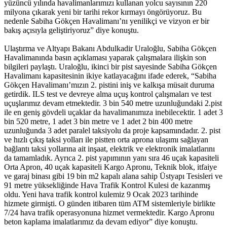
yüzüncü yılında havalimanlarımızı kullanan yolcu sayısının 220
milyona çıkarak yeni bir tarihi rekor kırmayı öngörüyoruz. Bu
nedenle Sabiha Gökçen Havalimanı’nı yenilikçi ve vizyon er bir
bakış açısıyla geliştiriyoruz” diye konuştu.
Ulaştırma ve Altyapı Bakanı Abdulkadir Uraloğlu, Sabiha Gökçen
Havalimanında basın açıklaması yaparak çalışmalara ilişkin son
bilgileri paylaştı. Uraloğlu, ikinci bir pist sayesinde Sabiha Gökçen
Havalimanı kapasitesinin ikiye katlayacağını ifade ederek, “Sabiha
Gökçen Havalimanı’mızın 2. pistini iniş ve kalkışa müsait duruma
getirdik. ILS test ve devreye alma uçuş kontrol çalışmaları ve test
uçuşlarımız devam etmektedir. 3 bin 540 metre uzunluğundaki 2.pist
ile en geniş gövdeli uçaklar da havalimanımıza inebilecektir. 1 adet 3
bin 520 metre, 1 adet 3 bin metre ve 1 adet 2 bin 400 metre
uzunluğunda 3 adet paralel taksiyolu da proje kapsamındadır. 2. pist
ve hızlı çıkış taksi yolları ile pistten orta aprona ulaşımı sağlayan
bağlantı taksi yollarına ait inşaat, elektrik ve elektronik imalatlarını
da tamamladık. Ayrıca 2. pist yapımının yanı sıra 46 uçak kapasiteli
Orta Apron, 40 uçak kapasiteli Kargo Apronu, Teknik blok, itfaiye
ve garaj binası gibi 19 bin m2 kapalı alana sahip Üstyapı Tesisleri ve
91 metre yüksekliğinde Hava Trafik Kontrol Kulesi de kazanmış
oldu. Yeni hava trafik kontrol kulemiz 9 Ocak 2023 tarihinde
hizmete girmişti. O günden itibaren tüm ATM sistemleriyle birlikte
7/24 hava trafik operasyonuna hizmet vermektedir. Kargo Apronu
beton kaplama imalatlarımız da devam ediyor” diye konuştu.