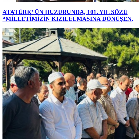
ATATÜRK’ ÜN HUZURUNDA, 101. YIL SÖZÜ
“MİLLETİMİZİN KIZILELMASINA DÖNÜŞEN,