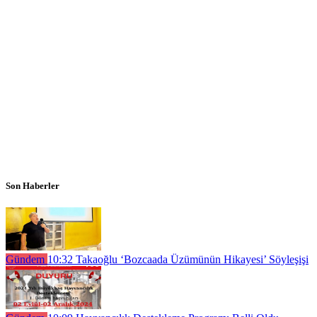
Son Haberler
Gündem
10:32
Takaoğlu ‘Bozcaada Üzümünün Hikayesi’ Söyleşişi