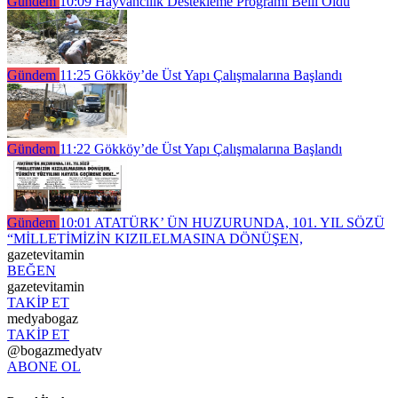
Gündem
10:09
Hayvancılık Destekleme Programı Belli Oldu
Gündem
11:25
Gökköy’de Üst Yapı Çalışmalarına Başlandı
Gündem
11:22
Gökköy’de Üst Yapı Çalışmalarına Başlandı
Gündem
10:01
ATATÜRK’ ÜN HUZURUNDA, 101. YIL SÖZÜ
“MİLLETİMİZİN KIZILELMASINA DÖNÜŞEN,
gazetevitamin
BEĞEN
gazetevitamin
TAKİP ET
medyabogaz
TAKİP ET
@bogazmedyatv
ABONE OL