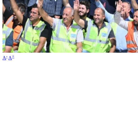
-
+
A
A