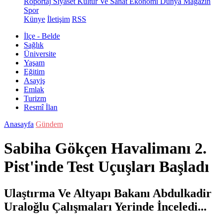
Röportaj
Siyaset
Kültür Ve Sanat
Ekonomi
Dünya
Magazin
Spor
Künye
İletişim
RSS
İlçe - Belde
Sağlık
Üniversite
Yaşam
Eğitim
Asayiş
Emlak
Turizm
Resmî İlan
Anasayfa
Gündem
Sabiha Gökçen Havalimanı 2.
Pist'inde Test Uçuşları Başladı
Ulaştırma Ve Altyapı Bakanı Abdulkadir
Uraloğlu Çalışmaları Yerinde İnceledi...