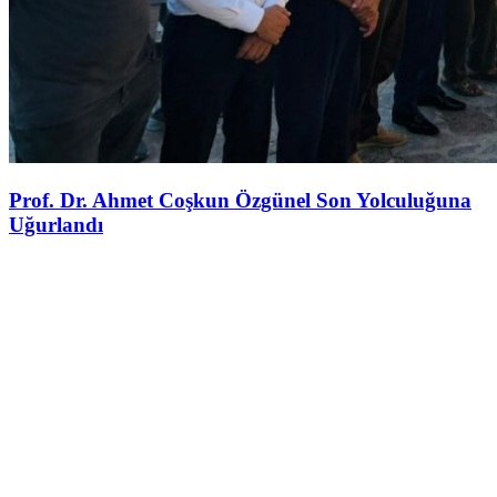
Prof. Dr. Ahmet Coşkun Özgünel Son Yolculuğuna
Uğurlandı