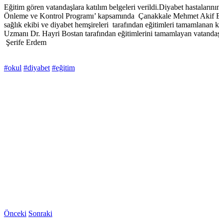
Eğitim gören vatandaşlara katılım belgeleri verildi.Diyabet hastaların
Önleme ve Kontrol Programı’ kapsamında Çanakkale Mehmet Akif Ers
sağlık ekibi ve diyabet hemşireleri tarafından eğitimleri tamamlanan
Uzmanı Dr. Hayri Bostan tarafından eğitimlerini tamamlayan vatandaşla
Şerife Erdem
#okul
#diyabet
#eğitim
Önceki
Sonraki