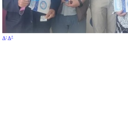
-
+
A
A