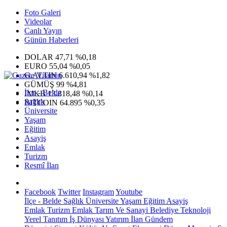
Foto Galeri
Videolar
Canlı Yayın
Günün Haberleri
DOLAR
47,71
%0,18
EURO
55,04
%0,05
G.ALTIN
6.610,94
%1,82
GÜMÜŞ
99
%4,81
İlçe - Belde
IMKB
13.818,48
%0,14
Sağlık
BITCOIN
64.895
%0,35
Üniversite
Yaşam
Eğitim
Asayiş
Emlak
Turizm
Resmî İlan
Facebook
Twitter
Instagram
Youtube
İlçe - Belde
Sağlık
Üniversite
Yaşam
Eğitim
Asayiş
Emlak
Turizm
Emlak
Tarım Ve Sanayi
Belediye
Teknoloji
Yerel
Tanıtım
İş Dünyası
Yatırım
İlan
Gündem