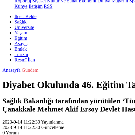
Röportaj
Siyaset
Kültür Ve Sanat
Ekonomi
Dünya
Magazin
Sp
Künye
İletişim
RSS
İlçe - Belde
Sağlık
Üniversite
Yaşam
Eğitim
Asayiş
Emlak
Turizm
Resmî İlan
Anasayfa
Gündem
Diyabet Okulunda 46. Eğitim 
Sağlık Bakanlığı tarafından yürütülen ‘Tü
Çanakkale Mehmet Akif Ersoy Devlet Hast
2023-9-14 11:22:30
Yayınlanma
2023-9-14 11:22:30
Güncelleme
0
Yorum