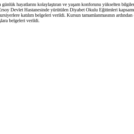
ın günlük hayatlarını kolaylaştıran ve yaşam konforunu yükselten bilgile
oy Devlet Hastanesinde yürütülen Diyabet Okulu Eğitimleri kapsamın
 kursiyerlere katılım belgeleri verildi. Kursun tamamlanmasının ardınd
ra belgeleri verildi.