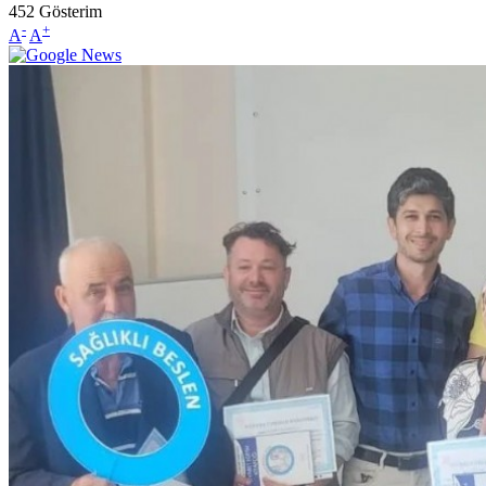
452
Gösterim
-
+
A
A