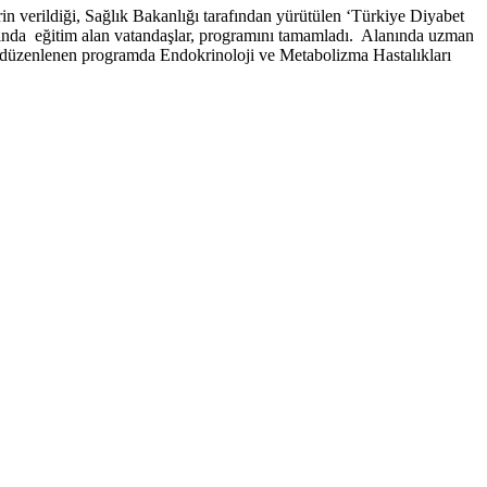
rin verildiği, Sağlık Bakanlığı tarafından yürütülen ‘Türkiye Diyabet
da eğitim alan vatandaşlar, programını tamamladı. Alanında uzman
an düzenlenen programda Endokrinoloji ve Metabolizma Hastalıkları