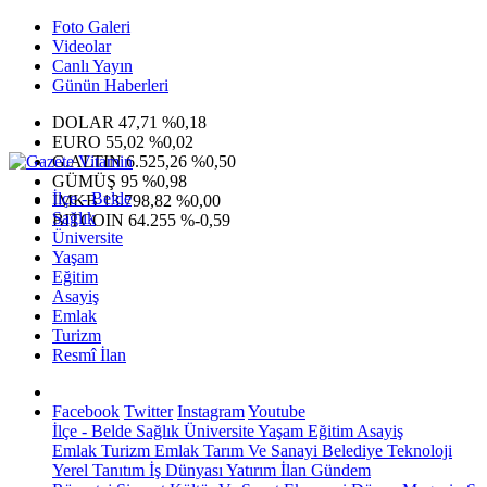
Foto Galeri
Videolar
Canlı Yayın
Günün Haberleri
DOLAR
47,71
%0,18
EURO
55,02
%0,02
G.ALTIN
6.525,26
%0,50
GÜMÜŞ
95
%0,98
İlçe - Belde
IMKB
13.798,82
%0,00
Sağlık
BITCOIN
64.255
%-0,59
Üniversite
Yaşam
Eğitim
Asayiş
Emlak
Turizm
Resmî İlan
Facebook
Twitter
Instagram
Youtube
İlçe - Belde
Sağlık
Üniversite
Yaşam
Eğitim
Asayiş
Emlak
Turizm
Emlak
Tarım Ve Sanayi
Belediye
Teknoloji
Yerel
Tanıtım
İş Dünyası
Yatırım
İlan
Gündem