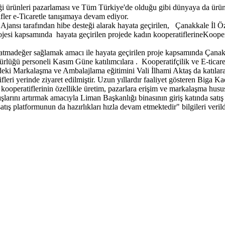
iği ürünleri pazarlaması ve Tüm Türkiye'de olduğu gibi dünyaya da ürün 
ifler e-Ticaretle tanışımaya devam ediyor.
ansı tarafından hibe desteği alarak hayata geçirilen, Çanakkale İl Öz
jesi kapsamında hayata geçirilen projede kadın kooperatiflerineKooperat
katmadeğer sağlamak amacı ile hayata geçirilen proje kapsamında Çanak
Müdürlüğü personeli Kasım Güne katılımcılara . Kooperatifçilik ve E-ti
 Markalaşma ve Ambalajlama eğitimini Vali İlhami Aktaş da katılarak eği
ifleri yerinde ziyaret edilmiştir. Uzun yıllardır faaliyet gösteren Biga
kooperatiflerinin özellikle üretim, pazarlara erişim ve markalaşma husus
tışlarını artırmak amacıyla Liman Başkanlığı binasının giriş katında satı
atış platformunun da hazırlıkları hızla devam etmektedir" bilgileri verild