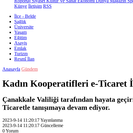
Röportaj
Siyaset
Kültür Ve Sanat
Ekonomi
Dünya
Magazin
Sp
Künye
İletişim
RSS
İlçe - Belde
Sağlık
Üniversite
Yaşam
Eğitim
Asayiş
Emlak
Turizm
Resmî İlan
Anasayfa
Gündem
Kadın Kooperatifleri e-Ticaret
Çanakkale Valiliği tarafından hayata geçiri
Ticaretle tanışımaya devam ediyor.
2023-9-14 11:20:17
Yayınlanma
2023-9-14 11:20:17
Güncelleme
0
Yorum