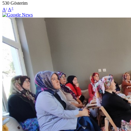
530
Gösterim
-
+
A
A