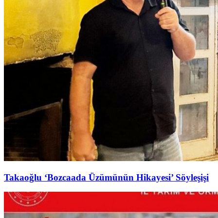
Takaoğlu ‘Bozcaada Üzümünün Hikayesi’ Söyleşişi