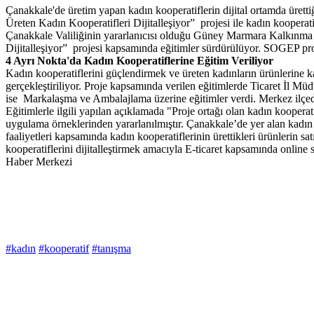
Çanakkale'de üretim yapan kadın kooperatiflerin dijital ortamda ürett
Üreten Kadın Kooperatifleri Dijitalleşiyor” projesi ile kadın kooperat
Çanakkale Valiliğinin yararlanıcısı olduğu Güney Marmara Kalkınma Aj
Dijitalleşiyor” projesi kapsamında eğitimler sürdürülüyor. SOGEP pro
4 Ayrı Nokta'da Kadın Kooperatiflerine Eğitim Veriliyor
Kadın kooperatiflerini güçlendirmek ve üreten kadınların ürünlerine 
gerçekleştiriliyor. Proje kapsamında verilen eğitimlerde Ticaret İl 
ise Markalaşma ve Ambalajlama üzerine eğitimler verdi. Merkez ilçedeki
Eğitimlerle ilgili yapılan açıklamada "Proje ortağı olan kadın kooperat
uygulama örneklerinden yararlanılmıştır. Çanakkale’de yer alan kadın 
faaliyetleri kapsamında kadın kooperatiflerinin ürettikleri ürünlerin sa
kooperatiflerini dijitalleştirmek amacıyla E-ticaret kapsamında online s
Haber Merkezi
#kadın
#kooperatif
#tanışma