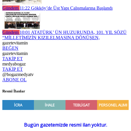
Gündem
11:22
Gökköy’de Üst Yapı Çalışmalarına Başlandı
Gündem
10:01
ATATÜRK’ ÜN HUZURUNDA, 101. YIL SÖZÜ
“MİLLETİMİZİN KIZILELMASINA DÖNÜŞEN,
gazetevitamin
BEĞEN
gazetevitamin
TAKİP ET
medyabogaz
TAKİP ET
@bogazmedyatv
ABONE OL
Resmî İlanlar