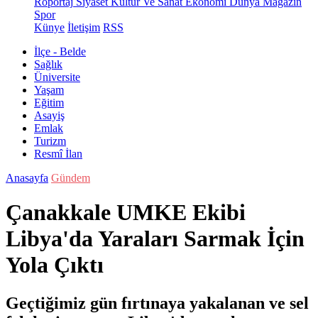
Röportaj
Siyaset
Kültür Ve Sanat
Ekonomi
Dünya
Magazin
Spor
Künye
İletişim
RSS
İlçe - Belde
Sağlık
Üniversite
Yaşam
Eğitim
Asayiş
Emlak
Turizm
Resmî İlan
Anasayfa
Gündem
Çanakkale UMKE Ekibi
Libya'da Yaraları Sarmak İçin
Yola Çıktı
Geçtiğimiz gün fırtınaya yakalanan ve sel