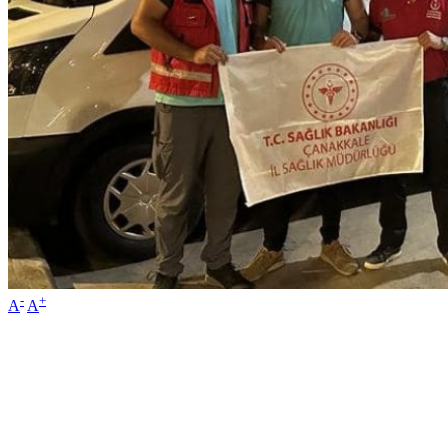
-
+
A
A