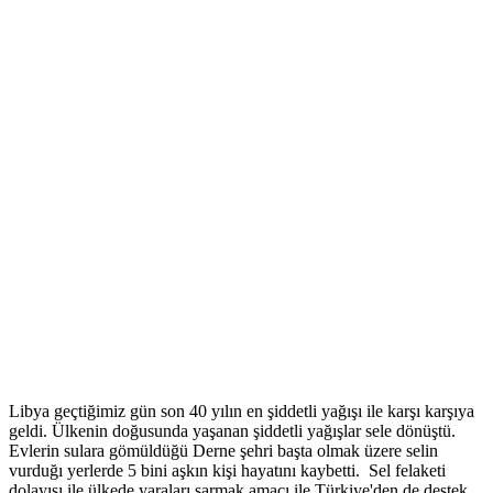
Libya geçtiğimiz gün son 40 yılın en şiddetli yağışı ile karşı karşıya
geldi. Ülkenin doğusunda yaşanan şiddetli yağışlar sele dönüştü.
Evlerin sulara gömüldüğü Derne şehri başta olmak üzere selin
vurduğı yerlerde 5 bini aşkın kişi hayatını kaybetti. Sel felaketi
dolayısı ile ülkede yaraları sarmak amacı ile Türkiye'den de destek