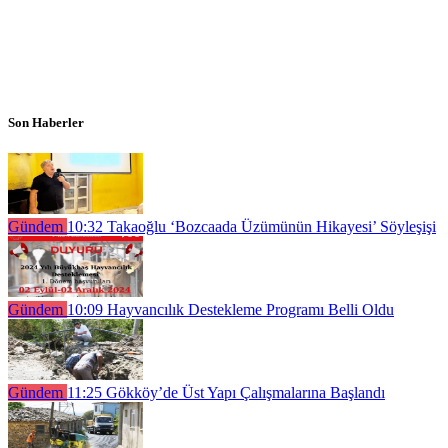
Son Haberler
Gündem
10:32
Takaoğlu ‘Bozcaada Üzümünün Hikayesi’ Söyleşişi
Gündem
10:09
Hayvancılık Destekleme Programı Belli Oldu
Gündem
11:25
Gökköy’de Üst Yapı Çalışmalarına Başlandı