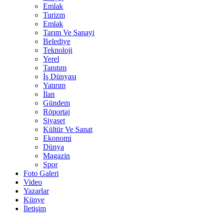
Emlak
Turizm
Emlak
Tarım Ve Sanayi
Belediye
Teknoloji
Yerel
Tanıtım
İş Dünyası
Yatırım
İlan
Gündem
Röportaj
Siyaset
Kültür Ve Sanat
Ekonomi
Dünya
Magazin
Spor
Foto Galeri
Video
Yazarlar
Künye
İletişim