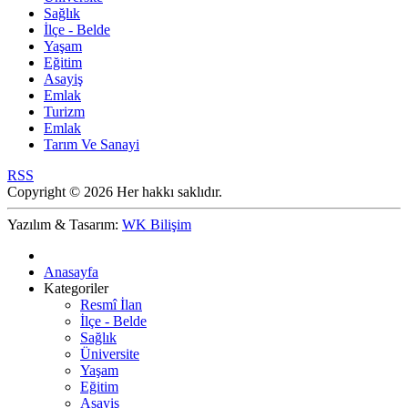
Sağlık
İlçe - Belde
Yaşam
Eğitim
Asayiş
Emlak
Turizm
Emlak
Tarım Ve Sanayi
RSS
Copyright © 2026 Her hakkı saklıdır.
Yazılım & Tasarım:
WK Bilişim
Anasayfa
Kategoriler
Resmî İlan
İlçe - Belde
Sağlık
Üniversite
Yaşam
Eğitim
Asayiş