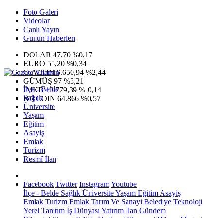
Foto Galeri
Videolar
Canlı Yayın
Günün Haberleri
DOLAR
47,70
%0,17
EURO
55,20
%0,34
G.ALTIN
6.650,94
%2,44
GÜMÜŞ
97
%3,21
İlçe - Belde
IMKB
13.779,39
%-0,14
Sağlık
BITCOIN
64.866
%0,57
Üniversite
Yaşam
Eğitim
Asayiş
Emlak
Turizm
Resmî İlan
Facebook
Twitter
Instagram
Youtube
İlçe - Belde
Sağlık
Üniversite
Yaşam
Eğitim
Asayiş
Emlak
Turizm
Emlak
Tarım Ve Sanayi
Belediye
Teknoloji
Yerel
Tanıtım
İş Dünyası
Yatırım
İlan
Gündem