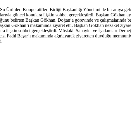
 Ürünleri Kooperatifleri Birliği Başkanlığı Yönetimi ile bir araya gel
ıyla güncel konulara ilişkin sohbet gerçekleştirdi. Başkan Gökhan a
u belirten Başkan Gökhan, Doğan’a görevinde ve çalışmalarında başarıl
şkan Gökhan’ı makamında ziyaret etti. Başkan Gökhan nezaket ziyareti i
a ilişkin sohbet gerçekleştirdi. Müstakil Sanayici ve İşadamları Der
i Fadıl Başar’ı makamında ağırlayarak ziyaretten duyduğu memnuniyeti
i.