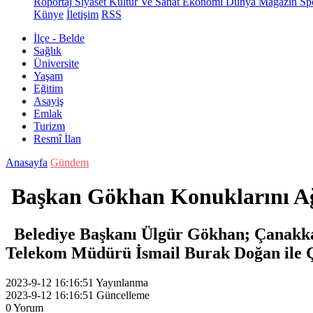
Röportaj
Siyaset
Kültür Ve Sanat
Ekonomi
Dünya
Magazin
Sp
Künye
İletişim
RSS
İlçe - Belde
Sağlık
Üniversite
Yaşam
Eğitim
Asayiş
Emlak
Turizm
Resmî İlan
Anasayfa
Gündem
Başkan Gökhan Konuklarını Ağ
Belediye Başkanı Ülgür Gökhan; Çanakkale
Telekom Müdürü İsmail Burak Doğan ile Ç
2023-9-12 16:16:51
Yayınlanma
2023-9-12 16:16:51
Güncelleme
0
Yorum