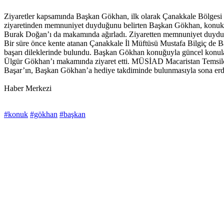
Ziyaretler kapsamında Başkan Gökhan, ilk olarak Çanakkale Bölgesi Su
ziyaretinden memnuniyet duyduğunu belirten Başkan Gökhan, konuklar
Burak Doğan’ı da makamında ağırladı. Ziyaretten memnuniyet duyduğun
Bir süre önce kente atanan Çanakkale İl Müftüsü Mustafa Bilgiç de Ba
başarı dileklerinde bulundu. Başkan Gökhan konuğuyla güncel konular
Ülgür Gökhan’ı makamında ziyaret etti. MÜSİAD Macaristan Temsilcis
Başar’ın, Başkan Gökhan’a hediye takdiminde bulunmasıyla sona erd
Haber Merkezi
#konuk
#gökhan
#başkan