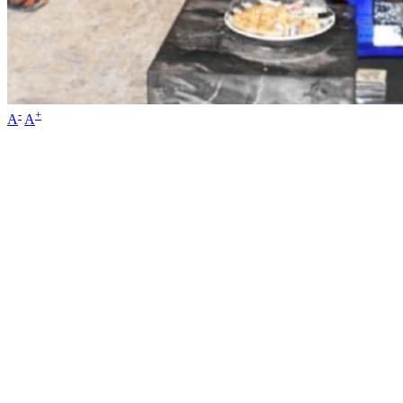
-
+
A
A