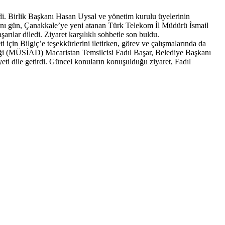
di. Birlik Başkanı Hasan Uysal ve yönetim kurulu üyelerinin
ynı gün, Çanakkale’ye yeni atanan Türk Telekom İl Müdürü İsmail
ar diledi. Ziyaret karşılıklı sohbetle son buldu.
çin Bilgiç’e teşekkürlerini iletirken, görev ve çalışmalarında da
neği (MÜSİAD) Macaristan Temsilcisi Fadıl Başar, Belediye Başkanı
 dile getirdi. Güncel konuların konuşulduğu ziyaret, Fadıl