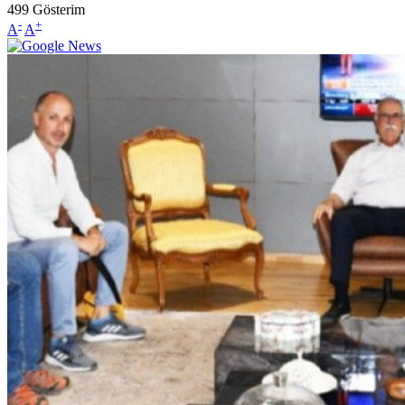
499
Gösterim
-
+
A
A