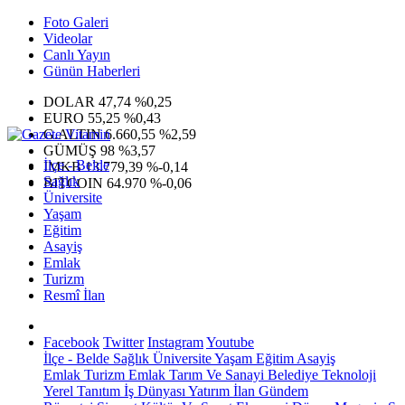
Foto Galeri
Videolar
Canlı Yayın
Günün Haberleri
DOLAR
47,74
%0,25
EURO
55,25
%0,43
G.ALTIN
6.660,55
%2,59
GÜMÜŞ
98
%3,57
İlçe - Belde
IMKB
13.779,39
%-0,14
Sağlık
BITCOIN
64.970
%-0,06
Üniversite
Yaşam
Eğitim
Asayiş
Emlak
Turizm
Resmî İlan
Facebook
Twitter
Instagram
Youtube
İlçe - Belde
Sağlık
Üniversite
Yaşam
Eğitim
Asayiş
Emlak
Turizm
Emlak
Tarım Ve Sanayi
Belediye
Teknoloji
Yerel
Tanıtım
İş Dünyası
Yatırım
İlan
Gündem