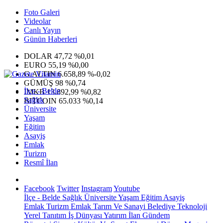
Foto Galeri
Videolar
Canlı Yayın
Günün Haberleri
DOLAR
47,72
%0,01
EURO
55,19
%0,00
G.ALTIN
6.658,89
%-0,02
GÜMÜŞ
98
%0,74
İlçe - Belde
IMKB
13.892,99
%0,82
Sağlık
BITCOIN
65.033
%0,14
Üniversite
Yaşam
Eğitim
Asayiş
Emlak
Turizm
Resmî İlan
Facebook
Twitter
Instagram
Youtube
İlçe - Belde
Sağlık
Üniversite
Yaşam
Eğitim
Asayiş
Emlak
Turizm
Emlak
Tarım Ve Sanayi
Belediye
Teknoloji
Yerel
Tanıtım
İş Dünyası
Yatırım
İlan
Gündem