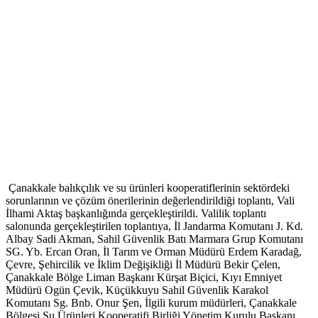
Çanakkale balıkçılık ve su ürünleri kooperatiflerinin sektördeki
sorunlarının ve çözüm önerilerinin değerlendirildiği toplantı, Vali
İlhami Aktaş başkanlığında gerçekleştirildi. Valilik toplantı
salonunda gerçekleştirilen toplantıya, İl Jandarma Komutanı J. Kd.
Albay Sadi Akman, Sahil Güvenlik Batı Marmara Grup Komutanı
SG. Yb. Ercan Oran, İl Tarım ve Orman Müdürü Erdem Karadağ,
Çevre, Şehircilik ve İklim Değişikliği İl Müdürü Bekir Çelen,
Çanakkale Bölge Liman Başkanı Kürşat Biçici, Kıyı Emniyet
Müdürü Ogün Çevik, Küçükkuyu Sahil Güvenlik Karakol
Komutanı Sg. Bnb. Onur Şen, İlgili kurum müdürleri, Çanakkale
Bölgesi Su Ürünleri Kooperatifi Birliği Yönetim Kurulu Başkanı