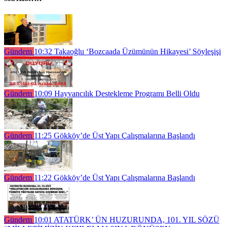
Gündem
10:32
Takaoğlu ‘Bozcaada Üzümünün Hikayesi’ Söyleşişi
Gündem
10:09
Hayvancılık Destekleme Programı Belli Oldu
Gündem
11:25
Gökköy’de Üst Yapı Çalışmalarına Başlandı
Gündem
11:22
Gökköy’de Üst Yapı Çalışmalarına Başlandı
Gündem
10:01
ATATÜRK’ ÜN HUZURUNDA, 101. YIL SÖZÜ