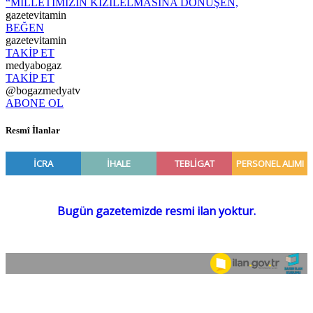
“MİLLETİMİZİN KIZILELMASINA DÖNÜŞEN,
gazetevitamin
BEĞEN
gazetevitamin
TAKİP ET
medyabogaz
TAKİP ET
@bogazmedyatv
ABONE OL
Resmî İlanlar