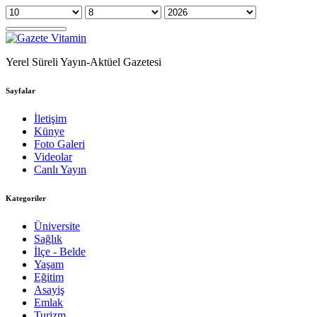
Yerel Süreli Yayın-Aktüel Gazetesi
Sayfalar
İletişim
Künye
Foto Galeri
Videolar
Canlı Yayın
Kategoriler
Üniversite
Sağlık
İlçe - Belde
Yaşam
Eğitim
Asayiş
Emlak
Turizm