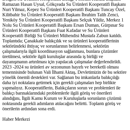
Ramazan Hasan Uysal, Gökçeada Su Ürünleri Kooperatifi Başkanı
Nuri Yilmaz, Kepez Su Ürünleri Kooperatifi Başkanı Tuncay Özel,
Kilitbahir Su Ürünleri Kooperatifi Başkanı İbrahim Talih Zenci,
Yeniköy Su Ürünleri Kooperatifi Başkanı Selçuk Yildiz, Merkez 1
Nolu Su Ürünleri Kooperatifi Başkanı Ersan Duman, Gürpınar Su
Ürünleri Kooperatifi Başkanı Fuat Kafadar ve Su Ürünleri
Kooperatifi Birliği Su Ürünleri Mühendisi Mustafa Zabun katıldı.
Toplantıda; Çanakkale balıkçılık ve su ürünleri kooperatiflerinin
sektöründeki ihtiyaç ve sorunlarının belirlenmesi, sektörün
çalışmalarıyla ilgili koordinasyon sağlanması, bunlara çözümler
üretilmesi, sektörle ilgili kuruluşlar arasında iş birliği ve
dayanışmanın artırılması için yapılacak çalışmalar değerlendirildi.
2023 -2024 su ürünleri av sezonunun hayırlı ve bereketli olması
temennisinde bulunan Vali İlhami Aktaş, Devletimizin de bu sektöre
yönelik önemli destekleri var. Sağlanan bu imkanlarla balıkçılığı
daha iyi noktalara getirmek için gerekli çalışmaları hep birlikte
yapmalıyız. Kooperatiflerin, Balıkçıların sorun ve problemleri ile
balıkçı barınaklarındaki problemlerle ilgili görüş ve önerileri
alındığını, İlgili Kamu Kurum ve Kuruluşlarla sorunların çözümü
noktasında gerekli adımların atılacağını belirtti. Toplantı görüş ve
önerilerin ardından sona erdi.
Haber Merkezi