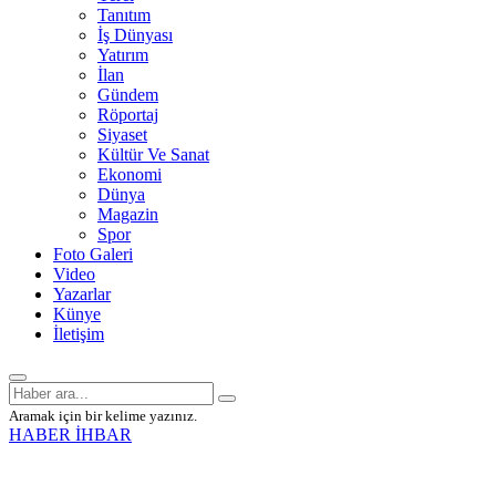
Tanıtım
İş Dünyası
Yatırım
İlan
Gündem
Röportaj
Siyaset
Kültür Ve Sanat
Ekonomi
Dünya
Magazin
Spor
Foto Galeri
Video
Yazarlar
Künye
İletişim
Aramak için bir kelime yazınız.
HABER İHBAR