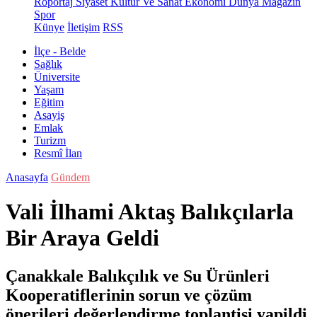
Röportaj
Siyaset
Kültür Ve Sanat
Ekonomi
Dünya
Magazin
Spor
Künye
İletişim
RSS
İlçe - Belde
Sağlık
Üniversite
Yaşam
Eğitim
Asayiş
Emlak
Turizm
Resmî İlan
Anasayfa
Gündem
Vali İlhami Aktaş Balıkçılarla
Bir Araya Geldi
Çanakkale Balıkçılık ve Su Ürünleri
Kooperatiflerinin sorun ve çözüm
önerileri değerlendirme toplantisi yapildi.