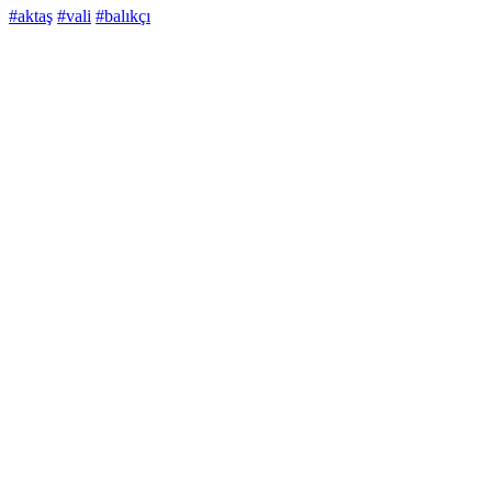
#aktaş
#vali
#balıkçı