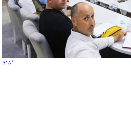
-
+
A
A