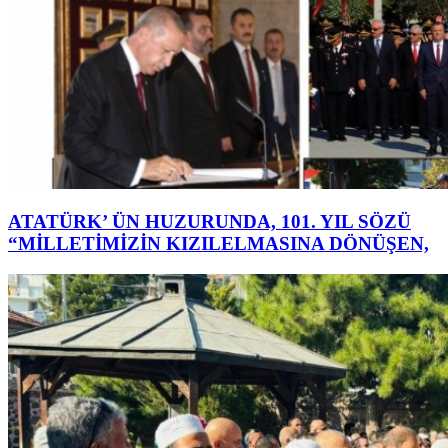
ATATÜRK’ ÜN HUZURUNDA, 101. YIL SÖZÜ
“MİLLETİMİZİN KIZILELMASINA DÖNÜŞEN,