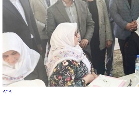
-
+
A
A