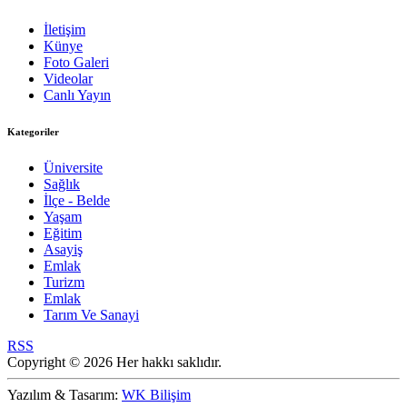
İletişim
Künye
Foto Galeri
Videolar
Canlı Yayın
Kategoriler
Üniversite
Sağlık
İlçe - Belde
Yaşam
Eğitim
Asayiş
Emlak
Turizm
Emlak
Tarım Ve Sanayi
RSS
Copyright © 2026 Her hakkı saklıdır.
Yazılım & Tasarım:
WK Bilişim