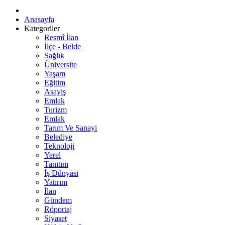
Anasayfa
Kategoriler
Resmî İlan
İlçe - Belde
Sağlık
Üniversite
Yaşam
Eğitim
Asayiş
Emlak
Turizm
Emlak
Tarım Ve Sanayi
Belediye
Teknoloji
Yerel
Tanıtım
İş Dünyası
Yatırım
İlan
Gündem
Röportaj
Siyaset