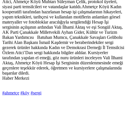
Atici, Ahmetçe Köyü Muhtarı Süleyman Çelik, protokol üyeleri,
siyasi parti temsilcileri ve vatandaşlar katıldı.Ahmetçe Köyü Kadın
kooperatifi tarafından hazırlanan hesap işi çalışmalarının hikayeleri,
yapım teknikleri, tarihçesi ve kullanılan motiflerin anlamları görsel
materyaller ve fotobloklar aracılığıyla sergilendiği Hesap İşi
sergisinin açılışının ardından Vali İlhami Aktaş ve eşi Songül Aktaş,
AK Parti Çanakkale Milletvekili Ayhan Gider, Kültür ve Turizm
Bakan Yardımcısı Batuhan Mumcu, Çanakkale Savaşları Gelibolu
Tarihi Alan Başkanı İsmail Kaşdemir ve beraberindekiler sergi
gezerek ürünler hakkında Kadın ve Demokrasi Derneği İl Temsilcisi
Özlem Atici’Dan sergi hakkında bilgiler aldılar. Kursiyerler
tarafından yapılan el emeği, göz nuru ürünleri inceleyen Vali İlhami
Aktaş, Ahmetçe Köyü Hesap İşi Sergisinin düzenlenmesinde emeği
geçenlere teşekkür ederek, öğretmen ve kursiyerlere çalışmalarında
başarılar diledi.
Haber Merkezi
#ahmetçe
#köy
#sergi