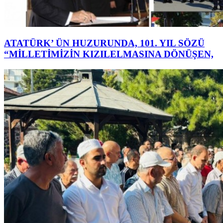
ATATÜRK’ ÜN HUZURUNDA, 101. YIL SÖZÜ
“MİLLETİMİZİN KIZILELMASINA DÖNÜŞEN,