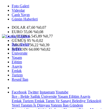
Foto Galeri
Videolar
Canlı Yayın
Günün Haberleri
DOLAR
47,60
%0,07
EURO
55,06
%0,08
G.ALTIN
6.545,89
%0,77
GÜMÜŞ
95
%-0,02
İlçe - Belde
IMKB
13.756,22
%0,39
Sağlık
BITCOIN
64.690
%0,82
Üniversite
Yaşam
Eğitim
Asayiş
Emlak
Turizm
Resmî İlan
Facebook
Twitter
Instagram
Youtube
İlçe - Belde
Sağlık
Üniversite
Yaşam
Eğitim
Asayiş
Emlak
Turizm
Emlak
Tarım Ve Sanayi
Belediye
Teknoloji
Yerel
Tanıtım
İş Dünyası
Yatırım
İlan
Gündem