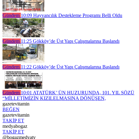
Gündem
10:09
Hayvancılık Destekleme Programı Belli Oldu
Gündem
11:25
Gökköy’de Üst Yapı Çalışmalarına Başlandı
Gündem
11:22
Gökköy’de Üst Yapı Çalışmalarına Başlandı
Gündem
10:01
ATATÜRK’ ÜN HUZURUNDA, 101. YIL SÖZÜ
“MİLLETİMİZİN KIZILELMASINA DÖNÜŞEN,
gazetevitamin
BEĞEN
gazetevitamin
TAKİP ET
medyabogaz
TAKİP ET
@bogazmedyatv