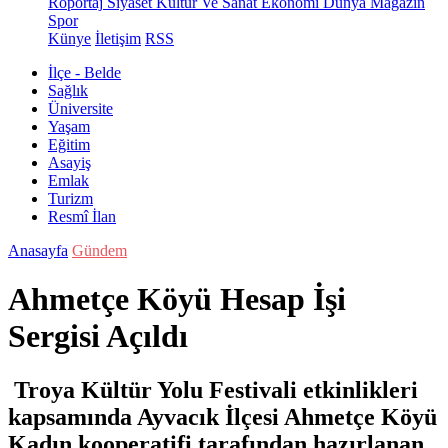
Röportaj
Siyaset
Kültür Ve Sanat
Ekonomi
Dünya
Magazin
Spor
Künye
İletişim
RSS
İlçe - Belde
Sağlık
Üniversite
Yaşam
Eğitim
Asayiş
Emlak
Turizm
Resmî İlan
Anasayfa
Gündem
Ahmetçe Köyü Hesap İşi
Sergisi Açıldı
Troya Kültür Yolu Festivali etkinlikleri
kapsamında Ayvacık İlçesi Ahmetçe Köyü
Kadın kooperatifi tarafından hazırlanan