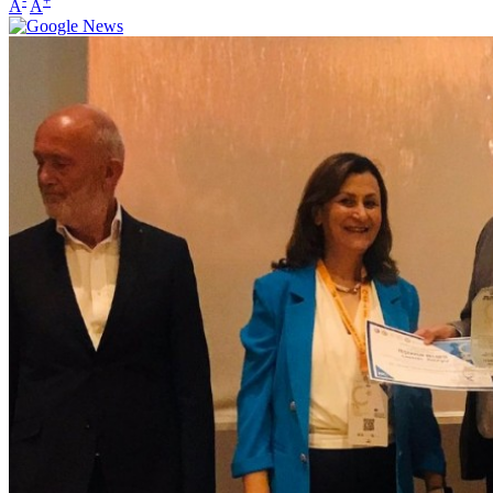
-
+
A
A