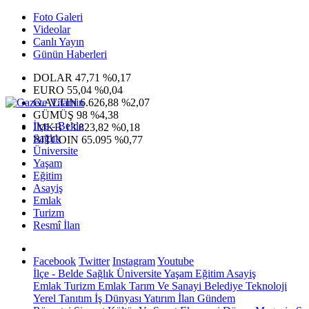
Foto Galeri
Videolar
Canlı Yayın
Günün Haberleri
DOLAR
47,71
%0,17
EURO
55,04
%0,04
G.ALTIN
6.626,88
%2,07
GÜMÜŞ
98
%4,38
İlçe - Belde
IMKB
13.823,82
%0,18
Sağlık
BITCOIN
65.095
%0,77
Üniversite
Yaşam
Eğitim
Asayiş
Emlak
Turizm
Resmî İlan
Facebook
Twitter
Instagram
Youtube
İlçe - Belde
Sağlık
Üniversite
Yaşam
Eğitim
Asayiş
Emlak
Turizm
Emlak
Tarım Ve Sanayi
Belediye
Teknoloji
Yerel
Tanıtım
İş Dünyası
Yatırım
İlan
Gündem