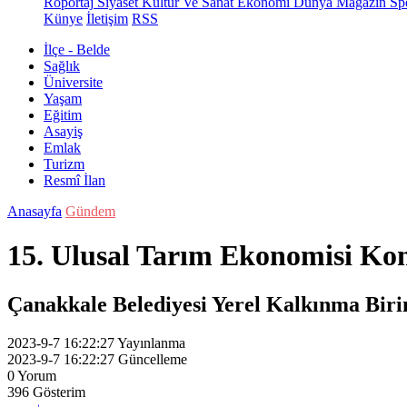
Röportaj
Siyaset
Kültür Ve Sanat
Ekonomi
Dünya
Magazin
Sp
Künye
İletişim
RSS
İlçe - Belde
Sağlık
Üniversite
Yaşam
Eğitim
Asayiş
Emlak
Turizm
Resmî İlan
Anasayfa
Gündem
15. Ulusal Tarım Ekonomisi Kon
Çanakkale Belediyesi Yerel Kalkınma Birim
2023-9-7 16:22:27
Yayınlanma
2023-9-7 16:22:27
Güncelleme
0
Yorum
396
Gösterim