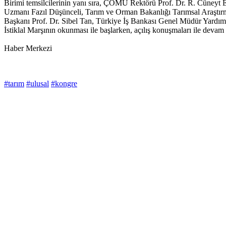
Birimi temsilcilerinin yanı sıra, ÇOMÜ Rektörü Prof. Dr. R. Cüneyt 
Uzmanı Fazıl Düşünceli, Tarım ve Orman Bakanlığı Tarımsal Araştır
Başkanı Prof. Dr. Sibel Tan, Türkiye İş Bankası Genel Müdür Yardımcıs
İstiklal Marşının okunması ile başlarken, açılış konuşmaları ile deva
Haber Merkezi
#tarım
#ulusal
#kongre