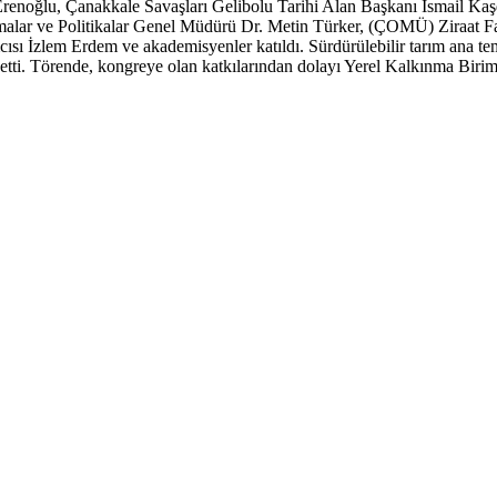
Erenoğlu, Çanakkale Savaşları Gelibolu Tarihi Alan Başkanı İsmail Ka
malar ve Politikalar Genel Müdürü Dr. Metin Türker, (ÇOMÜ) Ziraat F
ı İzlem Erdem ve akademisyenler katıldı. Sürdürülebilir tarım ana tema
m etti. Törende, kongreye olan katkılarından dolayı Yerel Kalkınma Bir