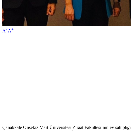
-
+
A
A
Çanakkale Onsekiz Mart Üniversitesi Ziraat Fakültesi’nin ev sahipli