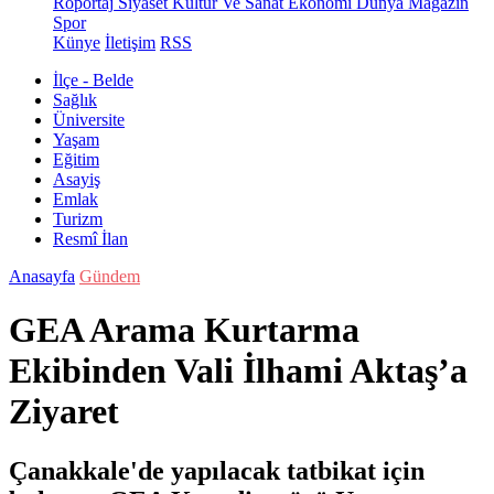
Röportaj
Siyaset
Kültür Ve Sanat
Ekonomi
Dünya
Magazin
Spor
Künye
İletişim
RSS
İlçe - Belde
Sağlık
Üniversite
Yaşam
Eğitim
Asayiş
Emlak
Turizm
Resmî İlan
Anasayfa
Gündem
GEA Arama Kurtarma
Ekibinden Vali İlhami Aktaş’a
Ziyaret
Çanakkale'de yapılacak tatbikat için