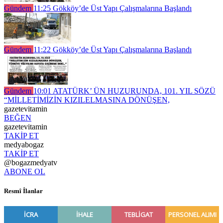
Gündem
11:25
Gökköy’de Üst Yapı Çalışmalarına Başlandı
Gündem
11:22
Gökköy’de Üst Yapı Çalışmalarına Başlandı
Gündem
10:01
ATATÜRK’ ÜN HUZURUNDA, 101. YIL SÖZÜ
“MİLLETİMİZİN KIZILELMASINA DÖNÜŞEN,
gazetevitamin
BEĞEN
gazetevitamin
TAKİP ET
medyabogaz
TAKİP ET
@bogazmedyatv
ABONE OL
Resmî İlanlar