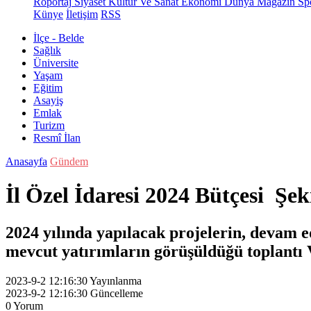
Röportaj
Siyaset
Kültür Ve Sanat
Ekonomi
Dünya
Magazin
Sp
Künye
İletişim
RSS
İlçe - Belde
Sağlık
Üniversite
Yaşam
Eğitim
Asayiş
Emlak
Turizm
Resmî İlan
Anasayfa
Gündem
İl Özel İdaresi 2024 Bütçesi Şek
2024 yılında yapılacak projelerin, devam ed
mevcut yatırımların görüşüldüğü toplantı V
2023-9-2 12:16:30
Yayınlanma
2023-9-2 12:16:30
Güncelleme
0
Yorum