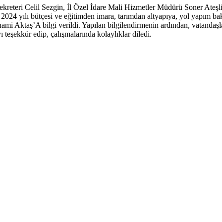
Sekreteri Celil Sezgin, İl Özel İdare Mali Hizmetler Müdürü Soner Ateşl
in 2024 yılı bütçesi ve eğitimden imara, tarımdan altyapıya, yol yapım b
mi Aktaş’A bilgi verildi. Yapılan bilgilendirmenin ardından, vatandaşla
teşekkür edip, çalışmalarında kolaylıklar diledi.