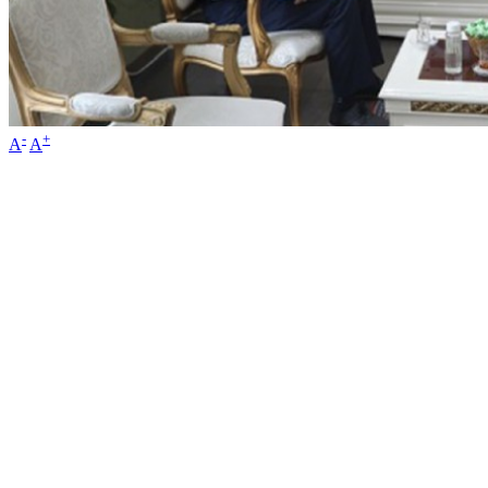
-
+
A
A