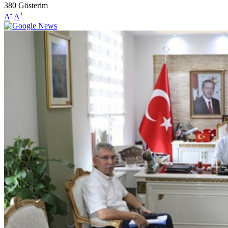
380
Gösterim
-
+
A
A