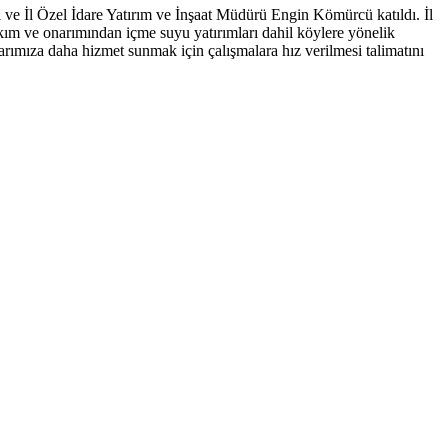
i ve İl Özel İdare Yatırım ve İnşaat Müdürü Engin Kömürcü katıldı. İl
akım ve onarımından içme suyu yatırımları dahil köylere yönelik
rımıza daha hizmet sunmak için çalışmalara hız verilmesi talimatını