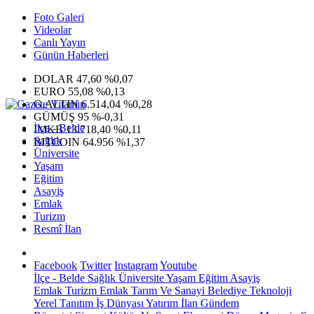
Foto Galeri
Videolar
Canlı Yayın
Günün Haberleri
DOLAR
47,60
%0,07
EURO
55,08
%0,13
G.ALTIN
6.514,04
%0,28
GÜMÜŞ
95
%-0,31
İlçe - Belde
IMKB
13.718,40
%0,11
Sağlık
BITCOIN
64.956
%1,37
Üniversite
Yaşam
Eğitim
Asayiş
Emlak
Turizm
Resmî İlan
Facebook
Twitter
Instagram
Youtube
İlçe - Belde
Sağlık
Üniversite
Yaşam
Eğitim
Asayiş
Emlak
Turizm
Emlak
Tarım Ve Sanayi
Belediye
Teknoloji
Yerel
Tanıtım
İş Dünyası
Yatırım
İlan
Gündem