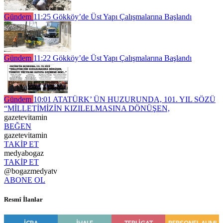
Gündem
11:25
Gökköy’de Üst Yapı Çalışmalarına Başlandı
Gündem
11:22
Gökköy’de Üst Yapı Çalışmalarına Başlandı
Gündem
10:01
ATATÜRK’ ÜN HUZURUNDA, 101. YIL SÖZÜ
“MİLLETİMİZİN KIZILELMASINA DÖNÜŞEN,
gazetevitamin
BEĞEN
gazetevitamin
TAKİP ET
medyabogaz
TAKİP ET
@bogazmedyatv
ABONE OL
Resmî İlanlar