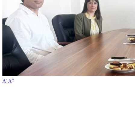
-
+
A
A