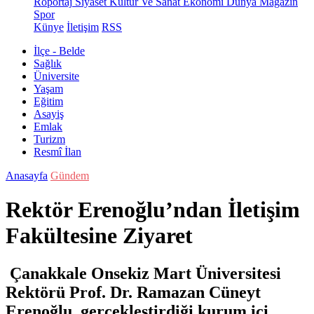
Röportaj
Siyaset
Kültür Ve Sanat
Ekonomi
Dünya
Magazin
Spor
Künye
İletişim
RSS
İlçe - Belde
Sağlık
Üniversite
Yaşam
Eğitim
Asayiş
Emlak
Turizm
Resmî İlan
Anasayfa
Gündem
Rektör Erenoğlu’ndan İletişim
Fakültesine Ziyaret
Çanakkale Onsekiz Mart Üniversitesi
Rektörü Prof. Dr. Ramazan Cüneyt
Erenoğlu, gerçekleştirdiği kurum içi