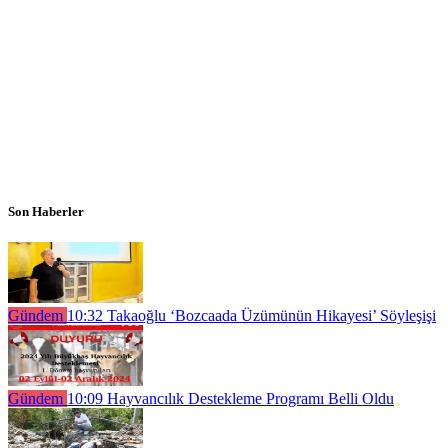
Son Haberler
Gündem
10:32
Takaoğlu ‘Bozcaada Üzümünün Hikayesi’ Söyleşişi
Gündem
10:09
Hayvancılık Destekleme Programı Belli Oldu