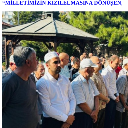
“MİLLETİMİZİN KIZILELMASINA DÖNÜŞEN,