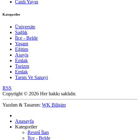
Canlı Yayın
Kategoriler
Üniversite
Sağlık
İlçe - Belde
Yaşam
Eğitim
Asayiş
Emlak
Turizm
Emlak
Tarım Ve Sanayi
RSS
Copyright © 2026 Her hakkı saklıdır.
Yazılım & Tasarım:
WK Bilişim
Anasayfa
Kategoriler
Resmî İlan
İlçe - Belde