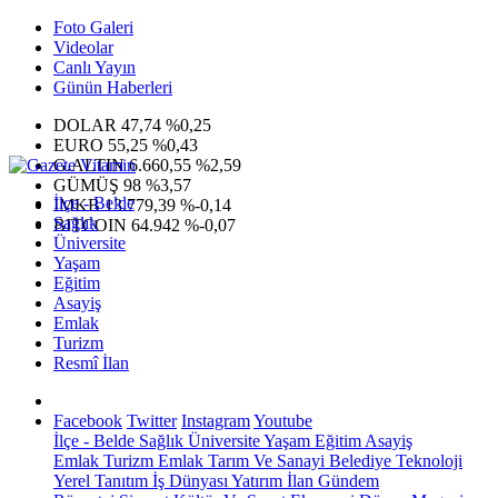
Foto Galeri
Videolar
Canlı Yayın
Günün Haberleri
DOLAR
47,74
%0,25
EURO
55,25
%0,43
G.ALTIN
6.660,55
%2,59
GÜMÜŞ
98
%3,57
İlçe - Belde
IMKB
13.779,39
%-0,14
Sağlık
BITCOIN
64.942
%-0,07
Üniversite
Yaşam
Eğitim
Asayiş
Emlak
Turizm
Resmî İlan
Facebook
Twitter
Instagram
Youtube
İlçe - Belde
Sağlık
Üniversite
Yaşam
Eğitim
Asayiş
Emlak
Turizm
Emlak
Tarım Ve Sanayi
Belediye
Teknoloji
Yerel
Tanıtım
İş Dünyası
Yatırım
İlan
Gündem