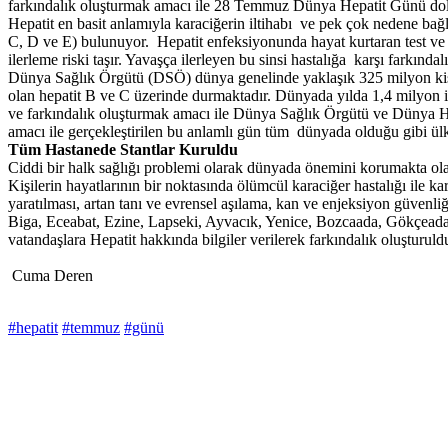
farkındalık oluşturmak amacı ile 28 Temmuz Dünya Hepatit Günü dolayı
Hepatit en basit anlamıyla karaciğerin iltihabı ve pek çok nedene bağlı 
C, D ve E) bulunuyor. Hepatit enfeksiyonunda hayat kurtaran test ve 
ilerleme riski taşır. Yavaşça ilerleyen bu sinsi hastalığa karşı farkı
Dünya Sağlık Örgütü (DSÖ) dünya genelinde yaklaşık 325 milyon kişi
olan hepatit B ve C üzerinde durmaktadır. Dünyada yılda 1,4 milyon ins
ve farkındalık oluşturmak amacı ile Dünya Sağlık Örgütü ve Dünya He
amacı ile gerçekleştirilen bu anlamlı gün tüm dünyada olduğu gibi ülk
Tüm Hastanede Stantlar Kuruldu
Ciddi bir halk sağlığı problemi olarak dünyada önemini korumakta ola
Kişilerin hayatlarının bir noktasında ölümcül karaciğer hastalığı ile 
yaratılması, artan tanı ve evrensel aşılama, kan ve enjeksiyon güve
Biga, Eceabat, Ezine, Lapseki, Ayvacık, Yenice, Bozcaada, Gökçeada, 
vatandaşlara Hepatit hakkında bilgiler verilerek farkındalık oluşturuld
Cuma Deren
#hepatit
#temmuz
#günü