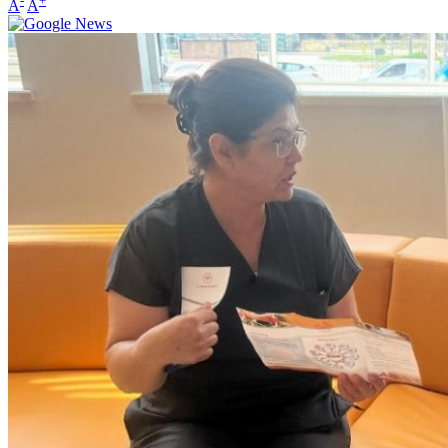
-
+
A
A