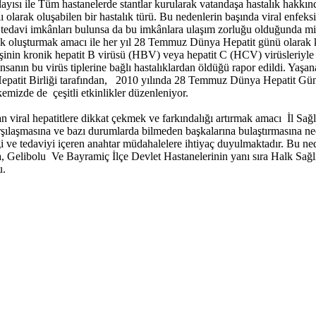
sı ile Tüm hastanelerde stantlar kurularak vatandaşa hastalık hakkında 
olarak oluşabilen bir hastalık türü. Bu nedenlerin başında viral enfeksiyo
tedavi imkânları bulunsa da bu imkânlara ulaşım zorluğu olduğunda mil
ndalık oluşturmak amacı ile her yıl 28 Temmuz Dünya Hepatit günü olarak 
nin kronik hepatit B virüsü (HBV) veya hepatit C (HCV) virüsleriyle 
anın bu virüs tiplerine bağlı hastalıklardan öldüğü rapor edildi. Yaşan
patit Birliği tarafından, 2010 yılında 28 Temmuz Dünya Hepatit Günü 
emizde de çeşitli etkinlikler düzenleniyor.
n viral hepatitlere dikkat çekmek ve farkındalığı artırmak amacı İl Sa
karşılaşmasına ve bazı durumlarda bilmeden başkalarına bulaştırmasına n
nliği ve tedaviyi içeren anahtar müdahalelere ihtiyaç duyulmaktadır. 
Gelibolu Ve Bayramiç İlçe Devlet Hastanelerinin yanı sıra Halk Sağlık 
u.