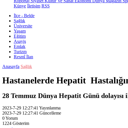
Röportaj
Siyaset
Kültür Ve Sanat
Ekonomi
Dünya
Magazin
Sp
Künye
İletişim
RSS
İlçe - Belde
Sağlık
Üniversite
Yaşam
Eğitim
Asayiş
Emlak
Turizm
Resmî İlan
Anasayfa
Sağlık
Hastanelerde Hepatit Hastalığı
28 Temmuz Dünya Hepatit Günü dolayısı ile
2023-7-29 12:27:41
Yayınlanma
2023-7-29 12:27:41
Güncelleme
0
Yorum
1224
Gösterim