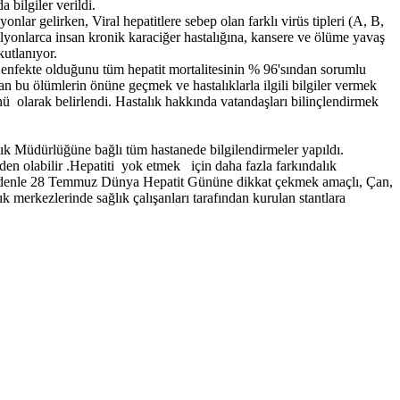
bilgiler verildi.
nlar gelirken, Viral hepatitlere sebep olan farklı virüs tipleri (A, B,
yonlarca insan kronik karaciğer hastalığına, kansere ve ölüme yavaş
kutlanıyor.
enfekte olduğunu tüm hepatit mortalitesinin % 96'sından sorumlu
an bu ölümlerin önüne geçmek ve hastalıklarla ilgili bilgiler vermek
olarak belirlendi. Hastalık hakkında vatandaşları bilinçlendirmek
ğlık Müdürlüğüne bağlı tüm hastanede bilgilendirmeler yapıldı.
eden olabilir .Hepatiti yok etmek için daha fazla farkındalık
Bu nedenle 28 Temmuz Dünya Hepatit Gününe dikkat çekmek amaçlı, Çan,
merkezlerinde sağlık çalışanları tarafından kurulan stantlara