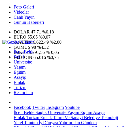
Foto Galeri
Videolar
Canlı Yayın
Günün Haberleri
DOLAR
47,71
%0,18
EURO
55,05
%0,07
G.ALTIN
6.622,49
%2,00
GÜMÜŞ
98
%4,32
İlçe - Belde
IMKB
13.791,55
%-0,05
Sağlık
BITCOIN
65.016
%0,75
Üniversite
Yaşam
Eğitim
Asayiş
Emlak
Turizm
Resmî İlan
Facebook
Twitter
Instagram
Youtube
İlçe - Belde
Sağlık
Üniversite
Yaşam
Eğitim
Asayiş
Emlak
Turizm
Emlak
Tarım Ve Sanayi
Belediye
Teknoloji
Yerel
Tanıtım
İş Dünyası
Yatırım
İlan
Gündem