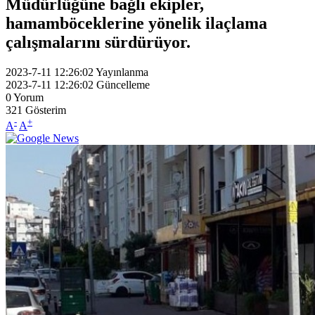
Müdürlüğüne bağlı ekipler,
hamamböceklerine yönelik ilaçlama
çalışmalarını sürdürüyor.
2023-7-11 12:26:02
Yayınlanma
2023-7-11 12:26:02
Güncelleme
0
Yorum
321
Gösterim
-
+
A
A