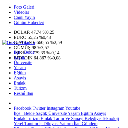
Foto Galeri
Videolar
Canlı Yayın
Günün Haberleri
DOLAR
47,74
%0,25
EURO
55,25
%0,43
G.ALTIN
6.660,55
%2,59
GÜMÜŞ
98
%3,57
İlçe - Belde
IMKB
13.779,39
%-0,14
Sağlık
BITCOIN
64.867
%-0,08
Üniversite
Yaşam
Eğitim
Asayiş
Emlak
Turizm
Resmî İlan
Facebook
Twitter
Instagram
Youtube
İlçe - Belde
Sağlık
Üniversite
Yaşam
Eğitim
Asayiş
Emlak
Turizm
Emlak
Tarım Ve Sanayi
Belediye
Teknoloji
Yerel
Tanıtım
İş Dünyası
Yatırım
İlan
Gündem