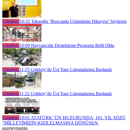
Gündem
10:32
Takaoğlu ‘Bozcaada Üzümünün Hikayesi’ Söyleşişi
Gündem
10:09
Hayvancılık Destekleme Programı Belli Oldu
Gündem
11:25
Gökköy’de Üst Yapı Çalışmalarına Başlandı
Gündem
11:22
Gökköy’de Üst Yapı Çalışmalarına Başlandı
Gündem
10:01
ATATÜRK’ ÜN HUZURUNDA, 101. YIL SÖZÜ
“MİLLETİMİZİN KIZILELMASINA DÖNÜŞEN,
gazetevitamin