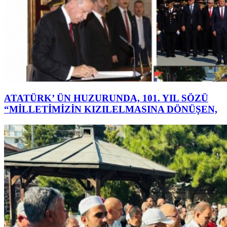
ATATÜRK’ ÜN HUZURUNDA, 101. YIL SÖZÜ
“MİLLETİMİZİN KIZILELMASINA DÖNÜŞEN,