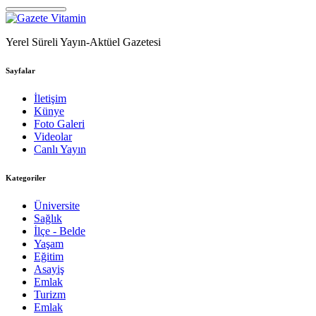
Yerel Süreli Yayın-Aktüel Gazetesi
Sayfalar
İletişim
Künye
Foto Galeri
Videolar
Canlı Yayın
Kategoriler
Üniversite
Sağlık
İlçe - Belde
Yaşam
Eğitim
Asayiş
Emlak
Turizm
Emlak