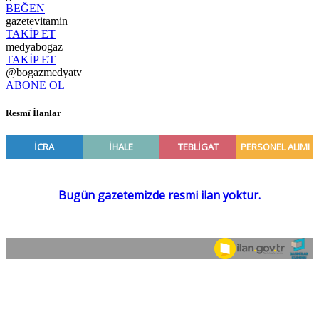
BEĞEN
gazetevitamin
TAKİP ET
medyabogaz
TAKİP ET
@bogazmedyatv
ABONE OL
Resmî İlanlar