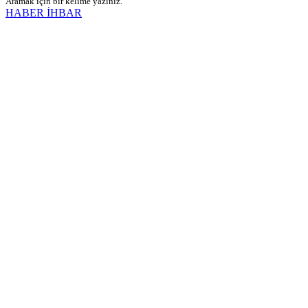
Aramak için bir kelime yazınız.
HABER İHBAR