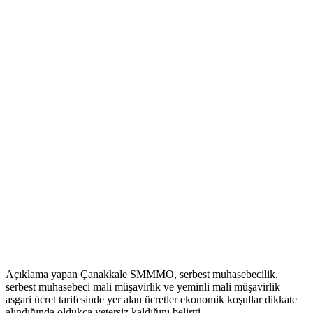
Açıklama yapan Çanakkale SMMMO, serbest muhasebecilik,
serbest muhasebeci mali müşavirlik ve yeminli mali müşavirlik
asgari ücret tarifesinde yer alan ücretler ekonomik koşullar dikkate
alındığında oldukça yetersiz kaldığını belirtti.