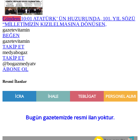
Gündem
10:01
ATATÜRK’ ÜN HUZURUNDA, 101. YIL SÖZÜ
“MİLLETİMİZİN KIZILELMASINA DÖNÜŞEN,
gazetevitamin
BEĞEN
gazetevitamin
TAKİP ET
medyabogaz
TAKİP ET
@bogazmedyatv
ABONE OL
Resmî İlanlar