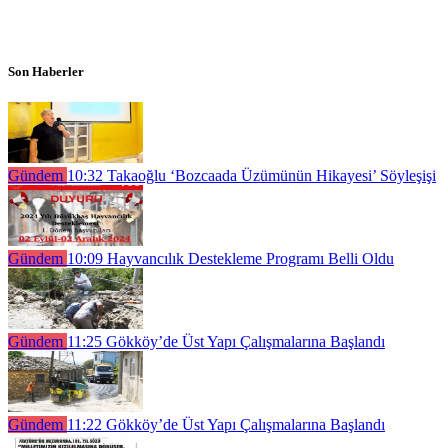
Son Haberler
Gündem
10:32
Takaoğlu ‘Bozcaada Üzümünün Hikayesi’ Söyleşişi
Gündem
10:09
Hayvancılık Destekleme Programı Belli Oldu
Gündem
11:25
Gökköy’de Üst Yapı Çalışmalarına Başlandı
Gündem
11:22
Gökköy’de Üst Yapı Çalışmalarına Başlandı