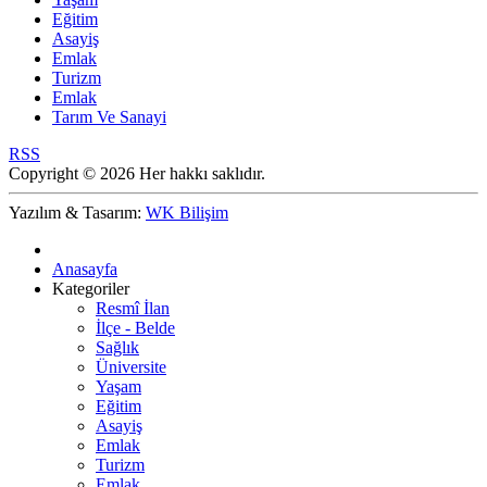
Eğitim
Asayiş
Emlak
Turizm
Emlak
Tarım Ve Sanayi
RSS
Copyright © 2026 Her hakkı saklıdır.
Yazılım & Tasarım:
WK Bilişim
Anasayfa
Kategoriler
Resmî İlan
İlçe - Belde
Sağlık
Üniversite
Yaşam
Eğitim
Asayiş
Emlak
Turizm
Emlak