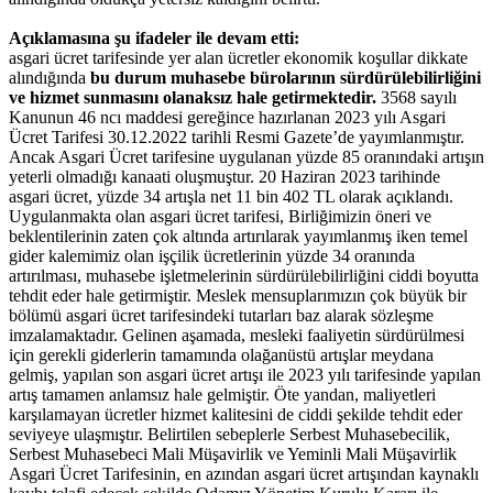
Açıklamasına şu ifadeler ile devam etti:
asgari ücret tarifesinde yer alan ücretler ekonomik koşullar dikkate
alındığında
bu durum muhasebe bürolarının sürdürülebilirliğini
ve hizmet sunmasını olanaksız hale getirmektedir.
3568 sayılı
Kanunun 46 ncı maddesi gereğince hazırlanan 2023 yılı Asgari
Ücret Tarifesi 30.12.2022 tarihli Resmi Gazete’de yayımlanmıştır.
Ancak Asgari Ücret tarifesine uygulanan yüzde 85 oranındaki artışın
yeterli olmadığı kanaati oluşmuştur. 20 Haziran 2023 tarihinde
asgari ücret, yüzde 34 artışla net 11 bin 402 TL olarak açıklandı.
Uygulanmakta olan asgari ücret tarifesi, Birliğimizin öneri ve
beklentilerinin zaten çok altında artırılarak yayımlanmış iken temel
gider kalemimiz olan işçilik ücretlerinin yüzde 34 oranında
artırılması, muhasebe işletmelerinin sürdürülebilirliğini ciddi boyutta
tehdit eder hale getirmiştir. Meslek mensuplarımızın çok büyük bir
bölümü asgari ücret tarifesindeki tutarları baz alarak sözleşme
imzalamaktadır. Gelinen aşamada, mesleki faaliyetin sürdürülmesi
için gerekli giderlerin tamamında olağanüstü artışlar meydana
gelmiş, yapılan son asgari ücret artışı ile 2023 yılı tarifesinde yapılan
artış tamamen anlamsız hale gelmiştir. Öte yandan, maliyetleri
karşılamayan ücretler hizmet kalitesini de ciddi şekilde tehdit eder
seviyeye ulaşmıştır. Belirtilen sebeplerle Serbest Muhasebecilik,
Serbest Muhasebeci Mali Müşavirlik ve Yeminli Mali Müşavirlik
Asgari Ücret Tarifesinin, en azından asgari ücret artışından kaynaklı