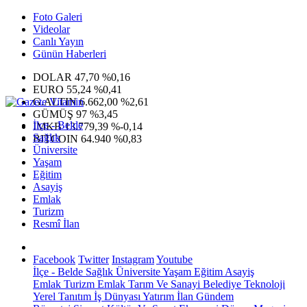
Foto Galeri
Videolar
Canlı Yayın
Günün Haberleri
DOLAR
47,70
%0,16
EURO
55,24
%0,41
G.ALTIN
6.662,00
%2,61
GÜMÜŞ
97
%3,45
İlçe - Belde
IMKB
13.779,39
%-0,14
Sağlık
BITCOIN
64.940
%0,83
Üniversite
Yaşam
Eğitim
Asayiş
Emlak
Turizm
Resmî İlan
Facebook
Twitter
Instagram
Youtube
İlçe - Belde
Sağlık
Üniversite
Yaşam
Eğitim
Asayiş
Emlak
Turizm
Emlak
Tarım Ve Sanayi
Belediye
Teknoloji
Yerel
Tanıtım
İş Dünyası
Yatırım
İlan
Gündem