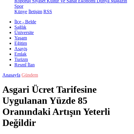
Röportaj
Siyaset
Kültür Ve Sanat
Ekonomi
Dünya
Magazin
Spor
Künye
İletişim
RSS
İlçe - Belde
Sağlık
Üniversite
Yaşam
Eğitim
Asayiş
Emlak
Turizm
Resmî İlan
Anasayfa
Gündem
Asgari Ücret Tarifesine
Uygulanan Yüzde 85
Oranındaki Artışın Yeterli
Değildir