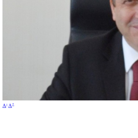
-
+
A
A