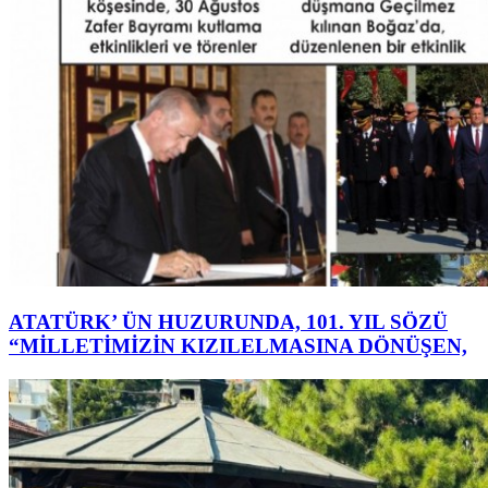
ATATÜRK’ ÜN HUZURUNDA, 101. YIL SÖZÜ
“MİLLETİMİZİN KIZILELMASINA DÖNÜŞEN,