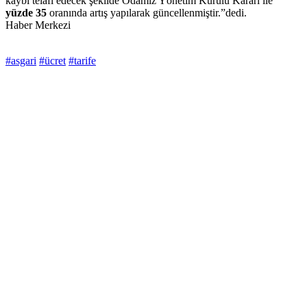
kaybı telafi edecek şekilde Odamız Yönetim Kurulu Kararı ile
yüzde 35
oranında artış yapılarak güncellenmiştir.”dedi.
Haber Merkezi
#asgari
#ücret
#tarife