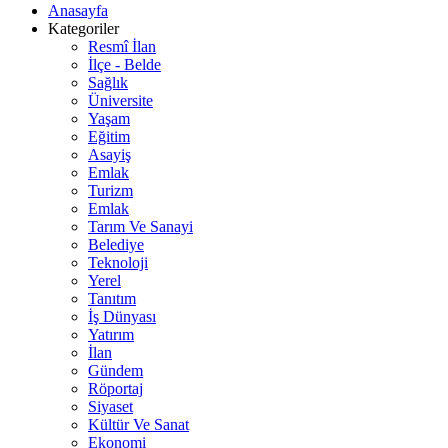
Anasayfa
Kategoriler
Resmî İlan
İlçe - Belde
Sağlık
Üniversite
Yaşam
Eğitim
Asayiş
Emlak
Turizm
Emlak
Tarım Ve Sanayi
Belediye
Teknoloji
Yerel
Tanıtım
İş Dünyası
Yatırım
İlan
Gündem
Röportaj
Siyaset
Kültür Ve Sanat
Ekonomi