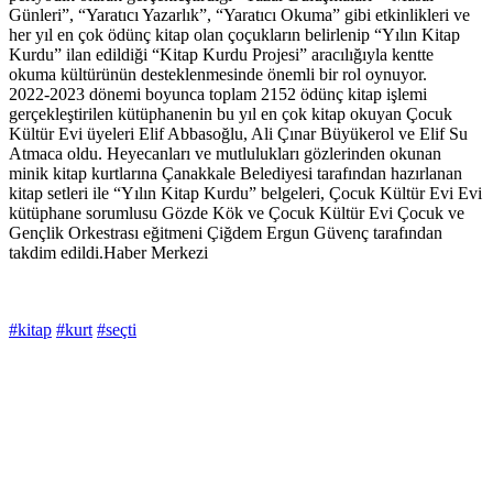
Günleri”, “Yaratıcı Yazarlık”, “Yaratıcı Okuma” gibi etkinlikleri ve
her yıl en çok ödünç kitap olan çoçukların belirlenip “Yılın Kitap
Kurdu” ilan edildiği “Kitap Kurdu Projesi” aracılığıyla kentte
okuma kültürünün desteklenmesinde önemli bir rol oynuyor.
2022-2023 dönemi boyunca toplam 2152 ödünç kitap işlemi
gerçekleştirilen kütüphanenin bu yıl en çok kitap okuyan Çocuk
Kültür Evi üyeleri Elif Abbasoğlu, Ali Çınar Büyükerol ve Elif Su
Atmaca oldu. Heyecanları ve mutlulukları gözlerinden okunan
minik kitap kurtlarına Çanakkale Belediyesi tarafından hazırlanan
kitap setleri ile “Yılın Kitap Kurdu” belgeleri, Çocuk Kültür Evi Evi
kütüphane sorumlusu Gözde Kök ve Çocuk Kültür Evi Çocuk ve
Gençlik Orkestrası eğitmeni Çiğdem Ergun Güvenç tarafından
takdim edildi.Haber Merkezi
#kitap
#kurt
#seçti