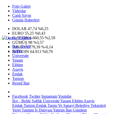
Foto Galeri
Videolar
Canlı Yayın
Günün Haberleri
DOLAR
47,74
%0,25
EURO
55,25
%0,43
G.ALTIN
6.660,55
%2,59
GÜMÜŞ
98
%3,57
İlçe - Belde
IMKB
13.779,39
%-0,14
Sağlık
BITCOIN
64.913
%0,79
Üniversite
Yaşam
Eğitim
Asayiş
Emlak
Turizm
Resmî İlan
Facebook
Twitter
Instagram
Youtube
İlçe - Belde
Sağlık
Üniversite
Yaşam
Eğitim
Asayiş
Emlak
Turizm
Emlak
Tarım Ve Sanayi
Belediye
Teknoloji
Yerel
Tanıtım
İş Dünyası
Yatırım
İlan
Gündem