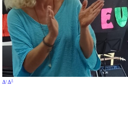
-
+
A
A