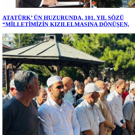
ATATÜRK’ ÜN HUZURUNDA, 101. YIL SÖZÜ
“MİLLETİMİZİN KIZILELMASINA DÖNÜŞEN,