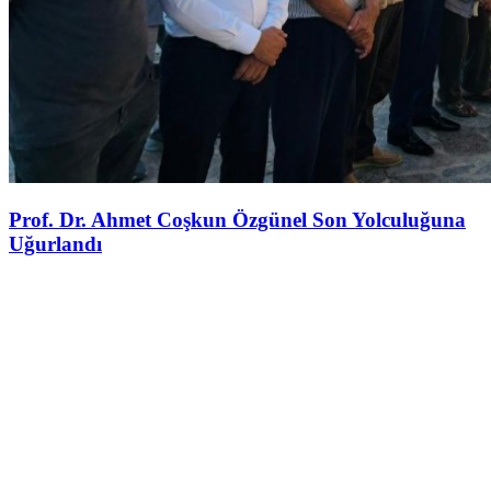
Prof. Dr. Ahmet Coşkun Özgünel Son Yolculuğuna
Uğurlandı