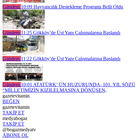
Gündem
10:09
Hayvancılık Destekleme Programı Belli Oldu
Gündem
11:25
Gökköy’de Üst Yapı Çalışmalarına Başlandı
Gündem
11:22
Gökköy’de Üst Yapı Çalışmalarına Başlandı
Gündem
10:01
ATATÜRK’ ÜN HUZURUNDA, 101. YIL SÖZÜ
“MİLLETİMİZİN KIZILELMASINA DÖNÜŞEN,
gazetevitamin
BEĞEN
gazetevitamin
TAKİP ET
medyabogaz
TAKİP ET
@bogazmedyatv
ABONE OL