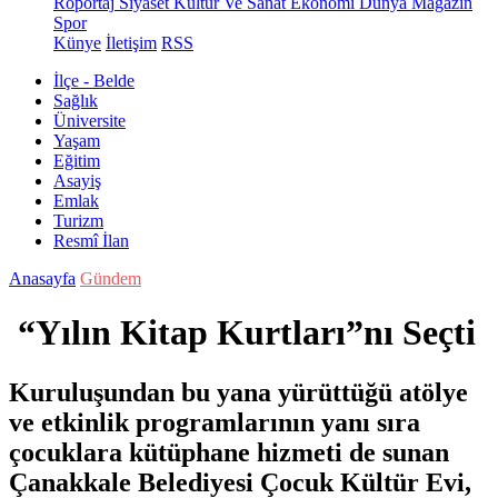
Röportaj
Siyaset
Kültür Ve Sanat
Ekonomi
Dünya
Magazin
Spor
Künye
İletişim
RSS
İlçe - Belde
Sağlık
Üniversite
Yaşam
Eğitim
Asayiş
Emlak
Turizm
Resmî İlan
Anasayfa
Gündem
“Yılın Kitap Kurtları”nı Seçti
Kuruluşundan bu yana yürüttüğü atölye
ve etkinlik programlarının yanı sıra
çocuklara kütüphane hizmeti de sunan
Çanakkale Belediyesi Çocuk Kültür Evi,