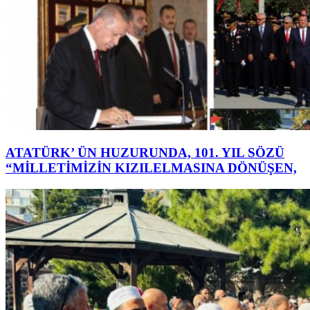
ATATÜRK’ ÜN HUZURUNDA, 101. YIL SÖZÜ
“MİLLETİMİZİN KIZILELMASINA DÖNÜŞEN,