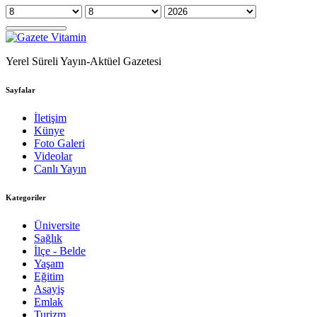
Yerel Süreli Yayın-Aktüel Gazetesi
Sayfalar
İletişim
Künye
Foto Galeri
Videolar
Canlı Yayın
Kategoriler
Üniversite
Sağlık
İlçe - Belde
Yaşam
Eğitim
Asayiş
Emlak
Turizm