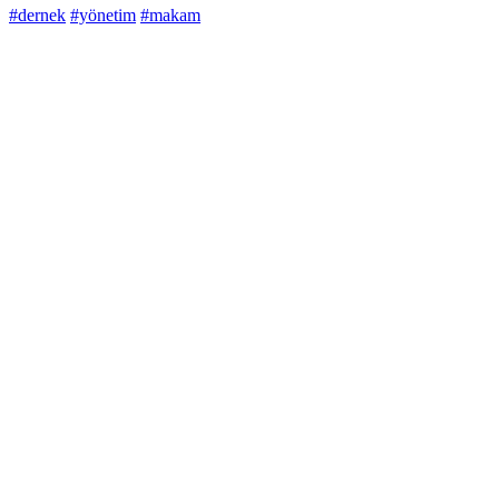
#dernek
#yönetim
#makam