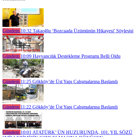
Gündem
10:32
Takaoğlu ‘Bozcaada Üzümünün Hikayesi’ Söyleşişi
Gündem
10:09
Hayvancılık Destekleme Programı Belli Oldu
Gündem
11:25
Gökköy’de Üst Yapı Çalışmalarına Başlandı
Gündem
11:22
Gökköy’de Üst Yapı Çalışmalarına Başlandı
Gündem
10:01
ATATÜRK’ ÜN HUZURUNDA, 101. YIL SÖZÜ