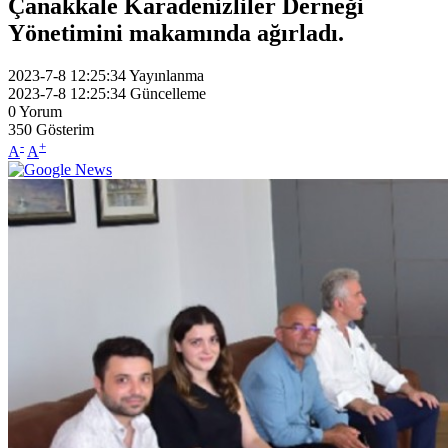
Çanakkale Karadenizliler Derneği
Yönetimini makamında ağırladı.
2023-7-8 12:25:34
Yayınlanma
2023-7-8 12:25:34
Güncelleme
0
Yorum
350
Gösterim
-
+
A
A