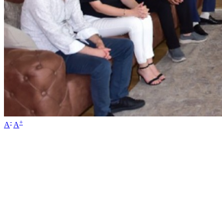
-
+
A
A