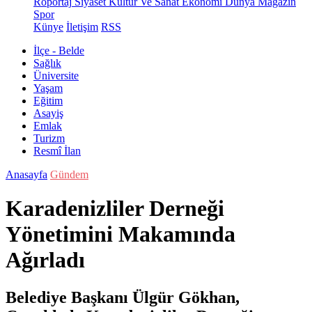
Röportaj
Siyaset
Kültür Ve Sanat
Ekonomi
Dünya
Magazin
Spor
Künye
İletişim
RSS
İlçe - Belde
Sağlık
Üniversite
Yaşam
Eğitim
Asayiş
Emlak
Turizm
Resmî İlan
Anasayfa
Gündem
Karadenizliler Derneği
Yönetimini Makamında
Ağırladı
Belediye Başkanı Ülgür Gökhan,