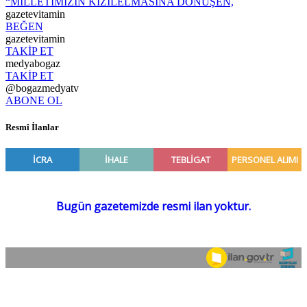
“MİLLETİMİZİN KIZILELMASINA DÖNÜŞEN,
gazetevitamin
BEĞEN
gazetevitamin
TAKİP ET
medyabogaz
TAKİP ET
@bogazmedyatv
ABONE OL
Resmî İlanlar