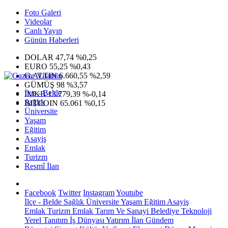
Foto Galeri
Videolar
Canlı Yayın
Günün Haberleri
DOLAR
47,74
%0,25
EURO
55,25
%0,43
G.ALTIN
6.660,55
%2,59
GÜMÜŞ
98
%3,57
İlçe - Belde
IMKB
13.779,39
%-0,14
Sağlık
BITCOIN
65.061
%0,15
Üniversite
Yaşam
Eğitim
Asayiş
Emlak
Turizm
Resmî İlan
Facebook
Twitter
Instagram
Youtube
İlçe - Belde
Sağlık
Üniversite
Yaşam
Eğitim
Asayiş
Emlak
Turizm
Emlak
Tarım Ve Sanayi
Belediye
Teknoloji
Yerel
Tanıtım
İş Dünyası
Yatırım
İlan
Gündem