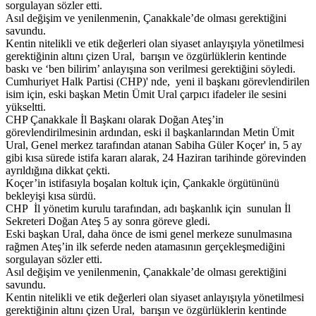
sorgulayan sözler etti.
Asıl değişim ve yenilenmenin, Çanakkale’de olması gerektiğini
savundu.
Kentin nitelikli ve etik değerleri olan siyaset anlayışıyla yönetilmesi
gerektiğinin altını çizen Ural, barışın ve özgürlüklerin kentinde
baskı ve ‘ben bilirim’ anlayışına son verilmesi gerektiğini söyledi.
Cumhuriyet Halk Partisi (CHP)' nde, yeni il başkanı görevlendirilen
isim için, eski başkan Metin Ümit Ural çarpıcı ifadeler ile sesini
yükseltti.
CHP Çanakkale İl Başkanı olarak Doğan Ateş’in
görevlendirilmesinin ardından, eski il başkanlarından Metin Ümit
Ural, Genel merkez tarafından atanan Sabiha Güler Koçer' in, 5 ay
gibi kısa sürede istifa kararı alarak, 24 Haziran tarihinde görevinden
ayrıldığına dikkat çekti.
Koçer’in istifasıyla boşalan koltuk için, Çankakle örgütününü
bekleyişi kısa sürdü.
CHP İl yönetim kurulu tarafından, adı başkanlık için sunulan İl
Sekreteri Doğan Ateş 5 ay sonra göreve gledi.
Eski başkan Ural, daha önce de ismi genel merkeze sunulmasına
rağmen Ateş’in ilk seferde neden atamasının gerçekleşmediğini
sorgulayan sözler etti.
Asıl değişim ve yenilenmenin, Çanakkale’de olması gerektiğini
savundu.
Kentin nitelikli ve etik değerleri olan siyaset anlayışıyla yönetilmesi
gerektiğinin altını çizen Ural, barışın ve özgürlüklerin kentinde