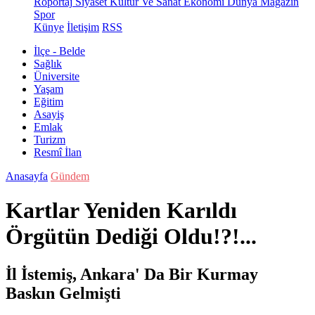
Röportaj
Siyaset
Kültür Ve Sanat
Ekonomi
Dünya
Magazin
Spor
Künye
İletişim
RSS
İlçe - Belde
Sağlık
Üniversite
Yaşam
Eğitim
Asayiş
Emlak
Turizm
Resmî İlan
Anasayfa
Gündem
Kartlar Yeniden Karıldı
Örgütün Dediği Oldu!?!...
İl İstemiş, Ankara' Da Bir Kurmay
Baskın Gelmişti