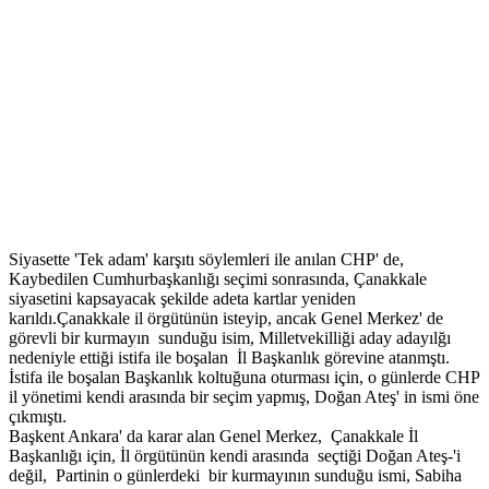
Siyasette 'Tek adam' karşıtı söylemleri ile anılan CHP' de,
Kaybedilen Cumhurbaşkanlığı seçimi sonrasında, Çanakkale
siyasetini kapsayacak şekilde adeta kartlar yeniden
karıldı.Çanakkale il örgütünün isteyip, ancak Genel Merkez' de
görevli bir kurmayın sunduğu isim, Milletvekilliği aday adayılğı
nedeniyle ettiği istifa ile boşalan İl Başkanlık görevine atanmştı.
İstifa ile boşalan Başkanlık koltuğuna oturması için, o günlerde CHP
il yönetimi kendi arasında bir seçim yapmış, Doğan Ateş' in ismi öne
çıkmıştı.
Başkent Ankara' da karar alan Genel Merkez, Çanakkale İl
Başkanlığı için, İl örgütünün kendi arasında seçtiği Doğan Ateş-'i
değil, Partinin o günlerdeki bir kurmayının sunduğu ismi, Sabiha