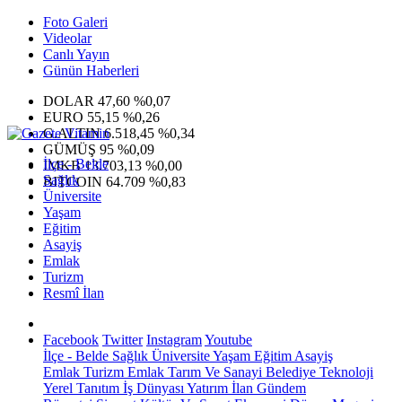
Foto Galeri
Videolar
Canlı Yayın
Günün Haberleri
DOLAR
47,60
%0,07
EURO
55,15
%0,26
G.ALTIN
6.518,45
%0,34
GÜMÜŞ
95
%0,09
İlçe - Belde
IMKB
13.703,13
%0,00
Sağlık
BITCOIN
64.709
%0,83
Üniversite
Yaşam
Eğitim
Asayiş
Emlak
Turizm
Resmî İlan
Facebook
Twitter
Instagram
Youtube
İlçe - Belde
Sağlık
Üniversite
Yaşam
Eğitim
Asayiş
Emlak
Turizm
Emlak
Tarım Ve Sanayi
Belediye
Teknoloji
Yerel
Tanıtım
İş Dünyası
Yatırım
İlan
Gündem