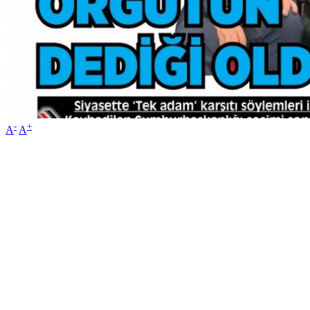
-
+
A
A