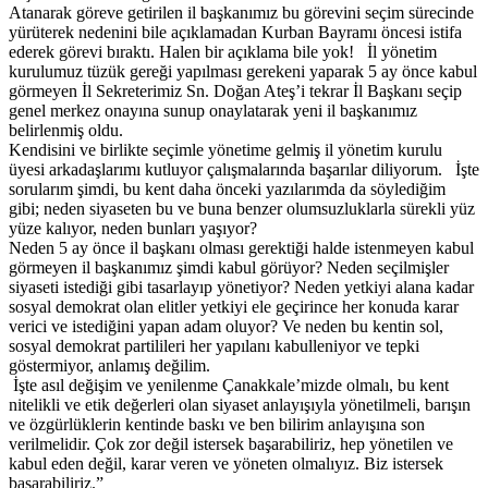
Atanarak göreve getirilen il başkanımız bu görevini seçim sürecinde
yürüterek nedenini bile açıklamadan Kurban Bayramı öncesi istifa
ederek görevi bıraktı. Halen bir açıklama bile yok! İl yönetim
kurulumuz tüzük gereği yapılması gerekeni yaparak 5 ay önce kabul
görmeyen İl Sekreterimiz Sn. Doğan Ateş’i tekrar İl Başkanı seçip
genel merkez onayına sunup onaylatarak yeni il başkanımız
belirlenmiş oldu.
Kendisini ve birlikte seçimle yönetime gelmiş il yönetim kurulu
üyesi arkadaşlarımı kutluyor çalışmalarında başarılar diliyorum. İşte
sorularım şimdi, bu kent daha önceki yazılarımda da söylediğim
gibi; neden siyaseten bu ve buna benzer olumsuzluklarla sürekli yüz
yüze kalıyor, neden bunları yaşıyor?
Neden 5 ay önce il başkanı olması gerektiği halde istenmeyen kabul
görmeyen il başkanımız şimdi kabul görüyor? Neden seçilmişler
siyaseti istediği gibi tasarlayıp yönetiyor? Neden yetkiyi alana kadar
sosyal demokrat olan elitler yetkiyi ele geçirince her konuda karar
verici ve istediğini yapan adam oluyor? Ve neden bu kentin sol,
sosyal demokrat partilileri her yapılanı kabulleniyor ve tepki
göstermiyor, anlamış değilim.
İşte asıl değişim ve yenilenme Çanakkale’mizde olmalı, bu kent
nitelikli ve etik değerleri olan siyaset anlayışıyla yönetilmeli, barışın
ve özgürlüklerin kentinde baskı ve ben bilirim anlayışına son
verilmelidir. Çok zor değil istersek başarabiliriz, hep yönetilen ve
kabul eden değil, karar veren ve yöneten olmalıyız. Biz istersek
başarabiliriz.”