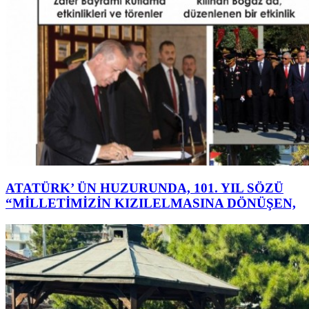
ATATÜRK’ ÜN HUZURUNDA, 101. YIL SÖZÜ
“MİLLETİMİZİN KIZILELMASINA DÖNÜŞEN,