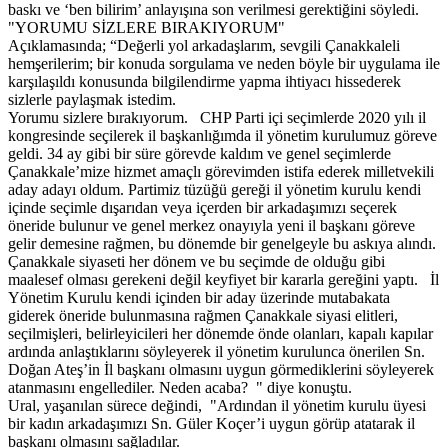
baskı ve ‘ben bilirim’ anlayışına son verilmesi gerektiğini söyledi.
"YORUMU SİZLERE BIRAKIYORUM"
Açıklamasında; “Değerli yol arkadaşlarım, sevgili Çanakkaleli
hemşerilerim; bir konuda sorgulama ve neden böyle bir uygulama ile
karşılaşıldı konusunda bilgilendirme yapma ihtiyacı hissederek
sizlerle paylaşmak istedim.
Yorumu sizlere bırakıyorum. CHP Parti içi seçimlerde 2020 yılı il
kongresinde seçilerek il başkanlığımda il yönetim kurulumuz göreve
geldi. 34 ay gibi bir süre görevde kaldım ve genel seçimlerde
Çanakkale’mize hizmet amaçlı görevimden istifa ederek milletvekili
aday adayı oldum. Partimiz tüzüğü gereği il yönetim kurulu kendi
içinde seçimle dışarıdan veya içerden bir arkadaşımızı seçerek
öneride bulunur ve genel merkez onayıyla yeni il başkanı göreve
gelir demesine rağmen, bu dönemde bir genelgeyle bu askıya alındı.
Çanakkale siyaseti her dönem ve bu seçimde de olduğu gibi
maalesef olması gerekeni değil keyfiyet bir kararla gereğini yaptı. İl
Yönetim Kurulu kendi içinden bir aday üzerinde mutabakata
giderek öneride bulunmasına rağmen Çanakkale siyasi elitleri,
seçilmişleri, belirleyicileri her dönemde önde olanları, kapalı kapılar
ardında anlaştıklarını söyleyerek il yönetim kurulunca önerilen Sn.
Doğan Ateş’in İl başkanı olmasını uygun görmediklerini söyleyerek
atanmasını engellediler. Neden acaba? " diye konuştu.
Ural, yaşanılan sürece değindi, "Ardından il yönetim kurulu üyesi
bir kadın arkadaşımızı Sn. Güler Koçer’i uygun görüp atatarak il
başkanı olmasını sağladılar.