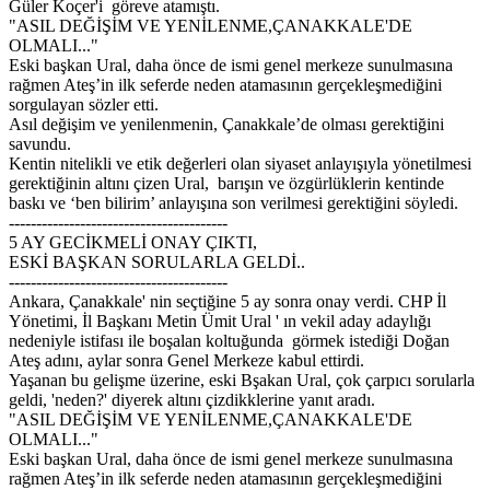
Güler Koçer'i göreve atamıştı.
"ASIL DEĞİŞİM VE YENİLENME,ÇANAKKALE'DE
OLMALI..."
Eski başkan Ural, daha önce de ismi genel merkeze sunulmasına
rağmen Ateş’in ilk seferde neden atamasının gerçekleşmediğini
sorgulayan sözler etti.
Asıl değişim ve yenilenmenin, Çanakkale’de olması gerektiğini
savundu.
Kentin nitelikli ve etik değerleri olan siyaset anlayışıyla yönetilmesi
gerektiğinin altını çizen Ural, barışın ve özgürlüklerin kentinde
baskı ve ‘ben bilirim’ anlayışına son verilmesi gerektiğini söyledi.
----------------------------------------
5 AY GECİKMELİ ONAY ÇIKTI,
ESKİ BAŞKAN SORULARLA GELDİ..
----------------------------------------
Ankara, Çanakkale' nin seçtiğine 5 ay sonra onay verdi. CHP İl
Yönetimi, İl Başkanı Metin Ümit Ural ' ın vekil aday adaylığı
nedeniyle istifası ile boşalan koltuğunda görmek istediği Doğan
Ateş adını, aylar sonra Genel Merkeze kabul ettirdi.
Yaşanan bu gelişme üzerine, eski Bşakan Ural, çok çarpıcı sorularla
geldi, 'neden?' diyerek altını çizdikklerine yanıt aradı.
"ASIL DEĞİŞİM VE YENİLENME,ÇANAKKALE'DE
OLMALI..."
Eski başkan Ural, daha önce de ismi genel merkeze sunulmasına
rağmen Ateş’in ilk seferde neden atamasının gerçekleşmediğini