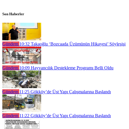
Son Haberler
Gündem
10:32
Takaoğlu ‘Bozcaada Üzümünün Hikayesi’ Söyleşişi
Gündem
10:09
Hayvancılık Destekleme Programı Belli Oldu
Gündem
11:25
Gökköy’de Üst Yapı Çalışmalarına Başlandı
Gündem
11:22
Gökköy’de Üst Yapı Çalışmalarına Başlandı