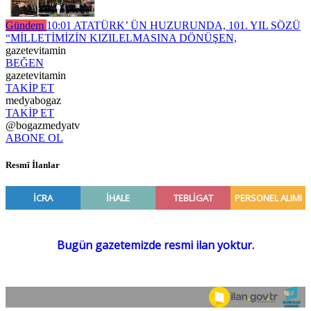
Gündem
10:01
ATATÜRK’ ÜN HUZURUNDA, 101. YIL SÖZÜ
“MİLLETİMİZİN KIZILELMASINA DÖNÜŞEN,
gazetevitamin
BEĞEN
gazetevitamin
TAKİP ET
medyabogaz
TAKİP ET
@bogazmedyatv
ABONE OL
Resmî İlanlar