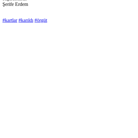
Şerife Erdem
#kartlar
#karıldı
#örgüt