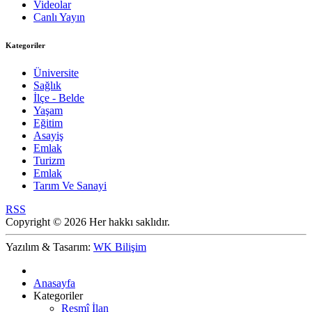
Videolar
Canlı Yayın
Kategoriler
Üniversite
Sağlık
İlçe - Belde
Yaşam
Eğitim
Asayiş
Emlak
Turizm
Emlak
Tarım Ve Sanayi
RSS
Copyright © 2026 Her hakkı saklıdır.
Yazılım & Tasarım:
WK Bilişim
Anasayfa
Kategoriler
Resmî İlan