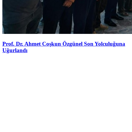
Prof. Dr. Ahmet Coşkun Özgünel Son Yolculuğuna
Uğurlandı