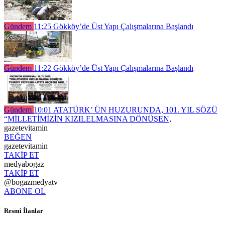
Gündem
11:25
Gökköy’de Üst Yapı Çalışmalarına Başlandı
Gündem
11:22
Gökköy’de Üst Yapı Çalışmalarına Başlandı
Gündem
10:01
ATATÜRK’ ÜN HUZURUNDA, 101. YIL SÖZÜ
“MİLLETİMİZİN KIZILELMASINA DÖNÜŞEN,
gazetevitamin
BEĞEN
gazetevitamin
TAKİP ET
medyabogaz
TAKİP ET
@bogazmedyatv
ABONE OL
Resmî İlanlar