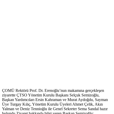
ÇOMÜ Rektörü Prof. Dr. Erenoğlu’nun makamına gerçekleşen
ziyarette ÇTSO Yönetim Kurulu Başkanı Selçuk Semizoğlu,
Başkan Yardımcıları Ersin Kahraman ve Murat Aydoğdu, Sayman
Üye Turgay Kılıç, Yönetim Kurulu Üyeleri Ahmet Çelik, Akın
Yalman ve Deniz Tennioğlu ile Genel Sekreter Sema Sandal hazır
bulundu.Ziyaret hakkında bilgi veren Başkan Semizoğlu;