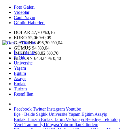
Foto Galeri
Videolar
Canlı Yayın
Günün Haberleri
DOLAR
47,70
%0,16
EURO
55,06
%0,09
G.ALTIN
6.495,30
%0,04
GÜMÜŞ
94
%0,04
İlçe - Belde
IMKB
13.798,82
%0,70
Sağlık
BITCOIN
64.424
%-0,40
Üniversite
Yaşam
Eğitim
Asayiş
Emlak
Turizm
Resmî İlan
Facebook
Twitter
Instagram
Youtube
İlçe - Belde
Sağlık
Üniversite
Yaşam
Eğitim
Asayiş
Emlak
Turizm
Emlak
Tarım Ve Sanayi
Belediye
Teknoloji
Yerel
Tanıtım
İş Dünyası
Yatırım
İlan
Gündem