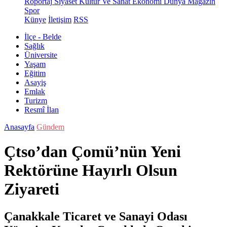
Röportaj
Siyaset
Kültür Ve Sanat
Ekonomi
Dünya
Magazin
Spor
Künye
İletişim
RSS
İlçe - Belde
Sağlık
Üniversite
Yaşam
Eğitim
Asayiş
Emlak
Turizm
Resmî İlan
Anasayfa
Gündem
Çtso’dan Çomü’nün Yeni
Rektörüne Hayırlı Olsun
Ziyareti
Çanakkale Ticaret ve Sanayi Odası