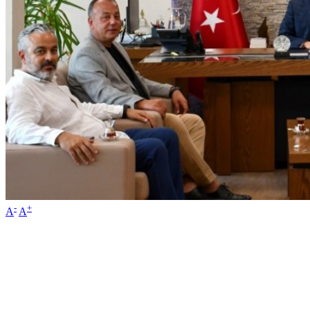
-
+
A
A