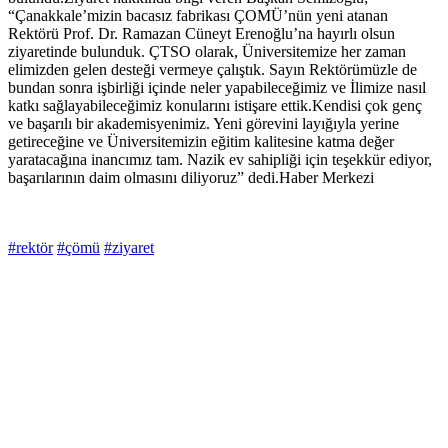
“Çanakkale’mizin bacasız fabrikası ÇOMÜ’nün yeni atanan
Rektörü Prof. Dr. Ramazan Cüneyt Erenoğlu’na hayırlı olsun
ziyaretinde bulunduk. ÇTSO olarak, Üniversitemize her zaman
elimizden gelen desteği vermeye çalıştık. Sayın Rektörümüzle de
bundan sonra işbirliği içinde neler yapabileceğimiz ve İlimize nasıl
katkı sağlayabileceğimiz konularını istişare ettik.Kendisi çok genç
ve başarılı bir akademisyenimiz. Yeni görevini layığıyla yerine
getireceğine ve Üniversitemizin eğitim kalitesine katma değer
yaratacağına inancımız tam. Nazik ev sahipliği için teşekkür ediyor,
başarılarının daim olmasını diliyoruz” dedi.Haber Merkezi
#rektör
#çömü
#ziyaret