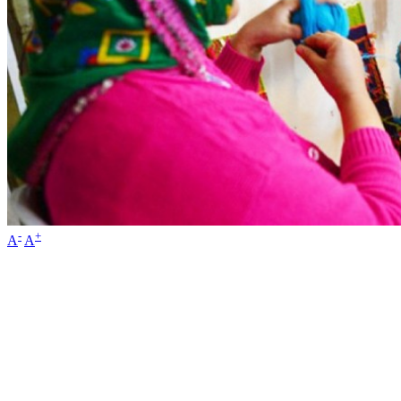
-
+
A
A