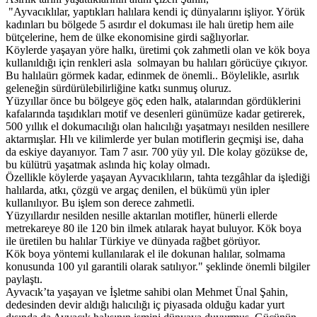
"Ayvacıklılar, yaptıkları halılara kendi iç dünyalarını işliyor. Yörük
kadınları bu bölgede 5 asırdır el dokuması ile halı üretip hem aile
bütçelerine, hem de ülke ekonomisine girdi sağlıyorlar.
Köylerde yaşayan yöre halkı, üretimi çok zahmetli olan ve kök boya
kullanıldığı için renkleri asla solmayan bu halıları görücüye çıkıyor.
Bu halılaürı görmek kadar, edinmek de önemli.. Böylelikle, asırlık
geleneğin sürdürülebilirliğine katkı sunmuş oluruz.
Yüzyıllar önce bu bölgeye göç eden halk, atalarından gördüklerini
kafalarında taşıdıkları motif ve desenleri günümüze kadar getirerek,
500 yıllık el dokumacılığı olan halıcılığı yaşatmayı nesilden nesillere
aktarmışlar. Hlı ve kilimlerde yer bulan motiflerin geçmişi ise, daha
da eskiye dayanıyor. Tam 7 asır. 700 yüy yıl. Dle kolay gözükse de,
bu külütrü yaşatmak aslında hiç kolay olmadı.
Özellikle köylerde yaşayan Ayvacıklıların, tahta tezgâhlar da işlediği
halılarda, atkı, çözgü ve argaç denilen, el bükümü yün ipler
kullanılıyor. Bu işlem son derece zahmetli.
Yüzyıllardır nesilden nesille aktarılan motifler, hünerli ellerde
metrekareye 80 ile 120 bin ilmek atılarak hayat buluyor. Kök boya
ile üretilen bu halılar Türkiye ve dünyada rağbet görüyor.
Kök boya yöntemi kullanılarak el ile dokunan halılar, solmama
konusunda 100 yıl garantili olarak satılıyor." şeklinde önemli bilgiler
paylaştı.
Ayvacık’ta yaşayan ve İşletme sahibi olan Mehmet Ünal Şahin,
dedesinden devir aldığı halıcılığı iç piyasada olduğu kadar yurt