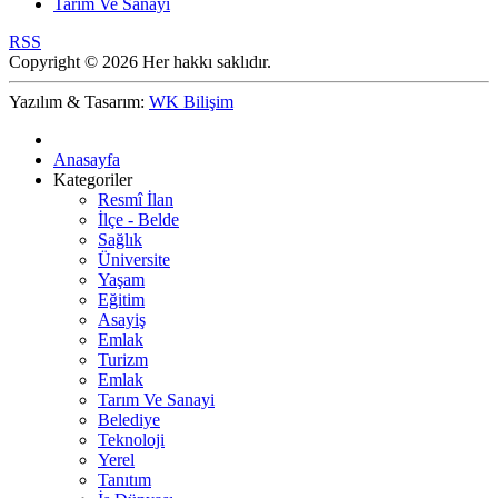
Tarım Ve Sanayi
RSS
Copyright © 2026 Her hakkı saklıdır.
Yazılım & Tasarım:
WK Bilişim
Anasayfa
Kategoriler
Resmî İlan
İlçe - Belde
Sağlık
Üniversite
Yaşam
Eğitim
Asayiş
Emlak
Turizm
Emlak
Tarım Ve Sanayi
Belediye
Teknoloji
Yerel
Tanıtım