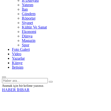
İş Dünyası
Yatırım
İlan
Gündem
Röportaj
Siyaset
Kültür Ve Sanat
Ekonomi
Dünya
Magazin
Spor
Foto Galeri
Video
Yazarlar
Künye
İletişim
Aramak için bir kelime yazınız.
HABER İHBAR