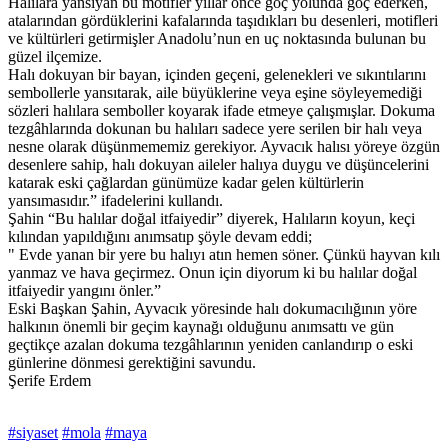
Halılara yansıyan bu motifler yıllar önce göç yolunda göç ederken,
atalarından gördüklerini kafalarında taşıdıkları bu desenleri, motifleri
ve kültürleri getirmişler Anadolu’nun en uç noktasında bulunan bu
güzel ilçemize.
Halı dokuyan bir bayan, içinden geçeni, gelenekleri ve sıkıntılarını
sembollerle yansıtarak, aile büyüklerine veya eşine söyleyemediği
sözleri halılara semboller koyarak ifade etmeye çalışmışlar. Dokuma
tezgâhlarında dokunan bu halıları sadece yere serilen bir halı veya
nesne olarak düşünmememiz gerekiyor. Ayvacık halısı yöreye özgün
desenlere sahip, halı dokuyan aileler halıya duygu ve düşüncelerini
katarak eski çağlardan günümüze kadar gelen kültürlerin
yansımasıdır.” ifadelerini kullandı.
Şahin “Bu halılar doğal itfaiyedir” diyerek, Halıların koyun, keçi
kılından yapıldığını anımsatıp şöyle devam eddi;
" Evde yanan bir yere bu halıyı atın hemen söner. Çünkü hayvan kılı
yanmaz ve hava geçirmez. Onun için diyorum ki bu halılar doğal
itfaiyedir yangını önler.”
Eski Başkan Şahin, Ayvacık yöresinde halı dokumacılığının yöre
halkının önemli bir geçim kaynağı olduğunu anımsattı ve gün
geçtikçe azalan dokuma tezgâhlarının yeniden canlandırıp o eski
günlerine dönmesi gerektiğini savundu.
Şerife Erdem
#siyaset
#mola
#maya