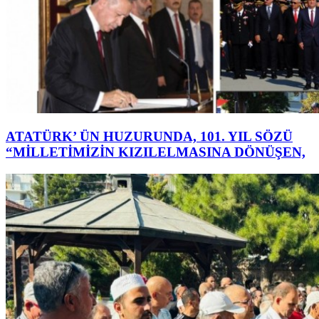
ATATÜRK’ ÜN HUZURUNDA, 101. YIL SÖZÜ
“MİLLETİMİZİN KIZILELMASINA DÖNÜŞEN,