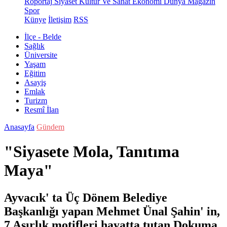
Röportaj
Siyaset
Kültür Ve Sanat
Ekonomi
Dünya
Magazin
Spor
Künye
İletişim
RSS
İlçe - Belde
Sağlık
Üniversite
Yaşam
Eğitim
Asayiş
Emlak
Turizm
Resmî İlan
Anasayfa
Gündem
"Siyasete Mola, Tanıtıma
Maya"
Ayvacık' ta Üç Dönem Belediye
Başkanlığı yapan Mehmet Ünal Şahin' in,
7 Asırlık motifleri hayatta tutan Dokuma