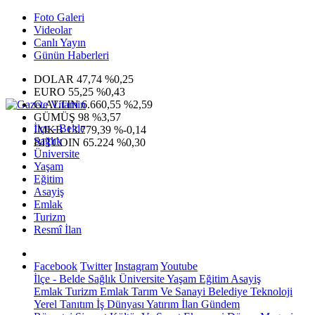
Foto Galeri
Videolar
Canlı Yayın
Günün Haberleri
DOLAR
47,74
%0,25
EURO
55,25
%0,43
G.ALTIN
6.660,55
%2,59
GÜMÜŞ
98
%3,57
İlçe - Belde
IMKB
13.779,39
%-0,14
Sağlık
BITCOIN
65.224
%0,30
Üniversite
Yaşam
Eğitim
Asayiş
Emlak
Turizm
Resmî İlan
Facebook
Twitter
Instagram
Youtube
İlçe - Belde
Sağlık
Üniversite
Yaşam
Eğitim
Asayiş
Emlak
Turizm
Emlak
Tarım Ve Sanayi
Belediye
Teknoloji
Yerel
Tanıtım
İş Dünyası
Yatırım
İlan
Gündem