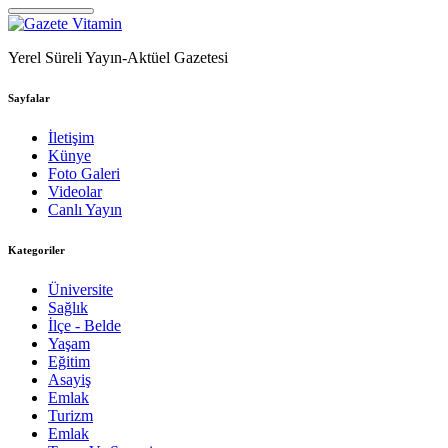
Yerel Süreli Yayın-Aktüel Gazetesi
Sayfalar
İletişim
Künye
Foto Galeri
Videolar
Canlı Yayın
Kategoriler
Üniversite
Sağlık
İlçe - Belde
Yaşam
Eğitim
Asayiş
Emlak
Turizm
Emlak