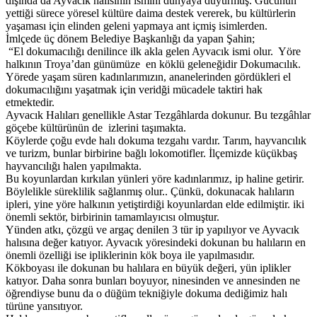
dışında da Ayvacık halısının ismini dünyaya duyurmuş. Gücünün
yettiği sürece yöresel kültüre daima destek vererek, bu kültürlerin
yaşaması için elinden geleni yapmaya ant içmiş isimlerden.
İmlçede üç dönem Belediye Başkanlığı da yapan Şahin;
“El dokumacılığı denilince ilk akla gelen Ayvacık ismi olur. Yöre
halkının Troya’dan günümüze en köklü geleneğidir Dokumacılık.
Yörede yaşam süren kadınlarımızın, ananelerinden gördükleri el
dokumacılığını yaşatmak için veridği mücadele taktiri hak
etmektedir.
Ayvacık Halıları genellikle Astar Tezgâhlarda dokunur. Bu tezgâhlar
göçebe kültürünün de izlerini taşımakta.
Köylerde çoğu evde halı dokuma tezgahı vardır. Tarım, hayvancılık
ve turizm, bunlar birbirine bağlı lokomotifler. İlçemizde küçükbaş
hayvancılığı halen yapılmakta.
Bu koyunlardan kırkılan yünleri yöre kadınlarımız, ip haline getirir.
Böylelikle süreklilik sağlanmış olur.. Çünkü, dokunacak halıların
ipleri, yine yöre halkının yetiştirdiği koyunlardan elde edilmiştir. iki
önemli sektör, birbirinin tamamlayıcısı olmuştur.
Yünden atkı, çözgü ve argaç denilen 3 tür ip yapılıyor ve Ayvacık
halısına değer katıyor. Ayvacık yöresindeki dokunan bu halıların en
önemli özelliği ise ipliklerinin kök boya ile yapılmasıdır.
Kökboyası ile dokunan bu halılara en büyük değeri, yün iplikler
katıyor. Daha sonra bunları boyuyor, ninesinden ve annesinden ne
öğrendiyse bunu da o düğüm tekniğiyle dokuma dediğimiz halı
türüne yansıtıyor.