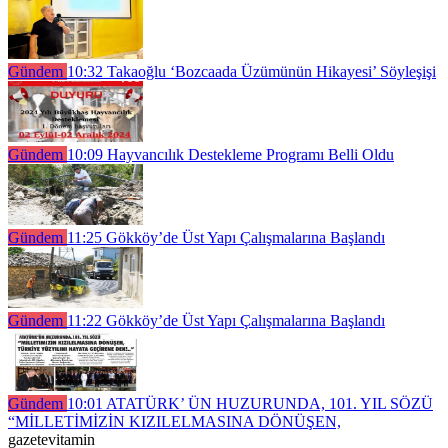
Gündem
10:32
Takaoğlu ‘Bozcaada Üzümünün Hikayesi’ Söyleşişi
Gündem
10:09
Hayvancılık Destekleme Programı Belli Oldu
Gündem
11:25
Gökköy’de Üst Yapı Çalışmalarına Başlandı
Gündem
11:22
Gökköy’de Üst Yapı Çalışmalarına Başlandı
Gündem
10:01
ATATÜRK’ ÜN HUZURUNDA, 101. YIL SÖZÜ
“MİLLETİMİZİN KIZILELMASINA DÖNÜŞEN,
gazetevitamin