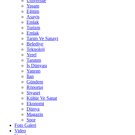
Üniversite
Yaşam
Eğitim
Asayiş
Emlak
Turizm
Emlak
Tarım Ve Sanayi
Belediye
Teknoloji
Yerel
Tanıtım
İş Dünyası
Yatırım
İlan
Gündem
Röportaj
Siyaset
Kültür Ve Sanat
Ekonomi
Dünya
Magazin
Spor
Foto Galeri
Video