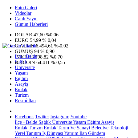
Foto Galeri
Videolar
Canlı Yayın
Günün Haberleri
DOLAR
47,60
%0,06
EURO
54,99
%-0,04
G.ALTIN
6.494,61
%-0,02
GÜMÜŞ
94
%-0,90
İlçe - Belde
IMKB
13.798,82
%0,70
Sağlık
BITCOIN
64.411
%-0,55
Üniversite
Yaşam
Eğitim
Asayiş
Emlak
Turizm
Resmî İlan
Facebook
Twitter
Instagram
Youtube
İlçe - Belde
Sağlık
Üniversite
Yaşam
Eğitim
Asayiş
Emlak
Turizm
Emlak
Tarım Ve Sanayi
Belediye
Teknoloji
Yerel
Tanıtım
İş Dünyası
Yatırım
İlan
Gündem