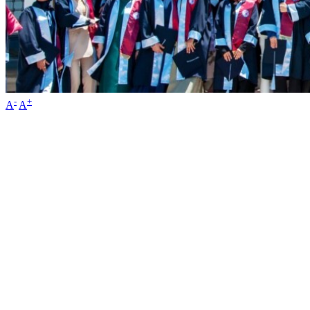
-
+
A
A