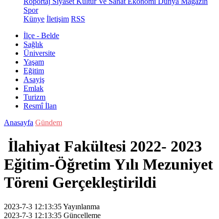
Röportaj
Siyaset
Kültür Ve Sanat
Ekonomi
Dünya
Magazin
Spor
Künye
İletişim
RSS
İlçe - Belde
Sağlık
Üniversite
Yaşam
Eğitim
Asayiş
Emlak
Turizm
Resmî İlan
Anasayfa
Gündem
İlahiyat Fakültesi 2022- 2023
Eğitim-Öğretim Yılı Mezuniyet
Töreni Gerçekleştirildi
2023-7-3 12:13:35
Yayınlanma
2023-7-3 12:13:35
Güncelleme