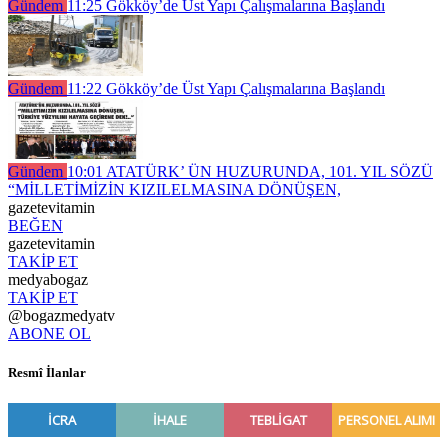
Gündem
11:25
Gökköy’de Üst Yapı Çalışmalarına Başlandı
Gündem
11:22
Gökköy’de Üst Yapı Çalışmalarına Başlandı
Gündem
10:01
ATATÜRK’ ÜN HUZURUNDA, 101. YIL SÖZÜ
“MİLLETİMİZİN KIZILELMASINA DÖNÜŞEN,
gazetevitamin
BEĞEN
gazetevitamin
TAKİP ET
medyabogaz
TAKİP ET
@bogazmedyatv
ABONE OL
Resmî İlanlar