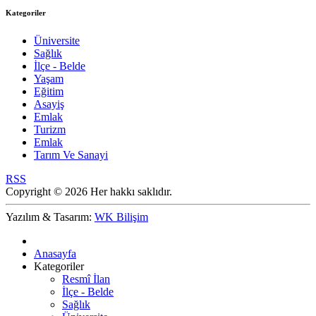
Kategoriler
Üniversite
Sağlık
İlçe - Belde
Yaşam
Eğitim
Asayiş
Emlak
Turizm
Emlak
Tarım Ve Sanayi
RSS
Copyright © 2026 Her hakkı saklıdır.
Yazılım & Tasarım:
WK Bilişim
Anasayfa
Kategoriler
Resmî İlan
İlçe - Belde
Sağlık