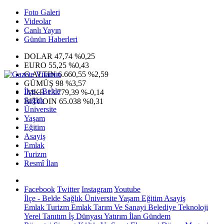
Foto Galeri
Videolar
Canlı Yayın
Günün Haberleri
DOLAR
47,74
%0,25
EURO
55,25
%0,43
G.ALTIN
6.660,55
%2,59
GÜMÜŞ
98
%3,57
İlçe - Belde
IMKB
13.779,39
%-0,14
Sağlık
BITCOIN
65.038
%0,31
Üniversite
Yaşam
Eğitim
Asayiş
Emlak
Turizm
Resmî İlan
Facebook
Twitter
Instagram
Youtube
İlçe - Belde
Sağlık
Üniversite
Yaşam
Eğitim
Asayiş
Emlak
Turizm
Emlak
Tarım Ve Sanayi
Belediye
Teknoloji
Yerel
Tanıtım
İş Dünyası
Yatırım
İlan
Gündem