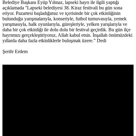
Belediye Başkanı Eyüp Yılmaz, lapseki hayrı ile ilgili yaptığı
açıklamada ''Lapseki belediyesi 38. Kiraz festivali bu gün sona
eriyor. Pazartesi başladığımız ve içerisinde bir çok etkinliğinin
bulunduğu yarışmalarıyla, konseriyle, futbol turnuvasıyla, yemek
yarışmasıyla, halk oyunlarıyla, güreşleriyle, yelken yarışlarıyla ve
daha bir çok etkinliği ile dolu dolu bir festival geçirdik. Bu gün ilçe
hayrımızı gerçekleştiriyoruz, Allah kabul etsin. İnşallah önümüzdeki
yıllarda daha fazla etkinliklerle buluşmak üzere.” Dedi
Şerife Erdem