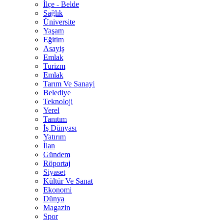
İlçe - Belde
Sağlık
Üniversite
Yaşam
Eğitim
Asayiş
Emlak
Turizm
Emlak
Tarım Ve Sanayi
Belediye
Teknoloji
Yerel
Tanıtım
İş Dünyası
Yatırım
İlan
Gündem
Röportaj
Siyaset
Kültür Ve Sanat
Ekonomi
Dünya
Magazin
Spor