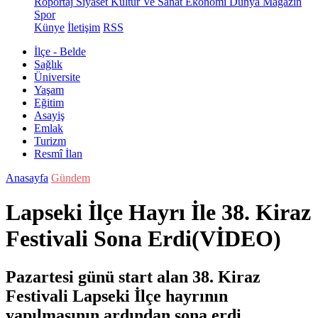
Röportaj
Siyaset
Kültür Ve Sanat
Ekonomi
Dünya
Magazin
Spor
Künye
İletişim
RSS
İlçe - Belde
Sağlık
Üniversite
Yaşam
Eğitim
Asayiş
Emlak
Turizm
Resmî İlan
Anasayfa
Gündem
Lapseki İlçe Hayrı İle 38. Kiraz
Festivali Sona Erdi(VİDEO)
Pazartesi günü start alan 38. Kiraz
Festivali Lapseki İlçe hayrının
yapılmasının ardından sona erdi.