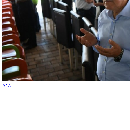
-
+
A
A