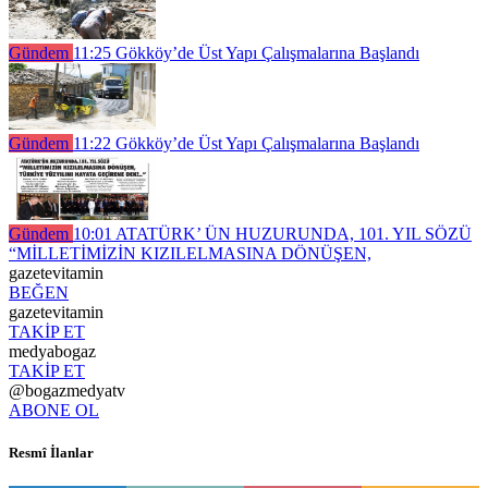
Gündem
11:25
Gökköy’de Üst Yapı Çalışmalarına Başlandı
Gündem
11:22
Gökköy’de Üst Yapı Çalışmalarına Başlandı
Gündem
10:01
ATATÜRK’ ÜN HUZURUNDA, 101. YIL SÖZÜ
“MİLLETİMİZİN KIZILELMASINA DÖNÜŞEN,
gazetevitamin
BEĞEN
gazetevitamin
TAKİP ET
medyabogaz
TAKİP ET
@bogazmedyatv
ABONE OL
Resmî İlanlar