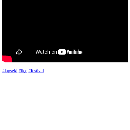
#lapseki
#ilçe
#festival