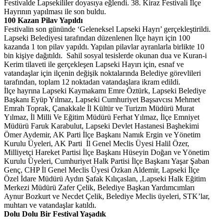
Festivalde Lapsekililer doyasıya eğlendi. 38. Kiraz Festivali İlçe
Hayrının yapılması ile son buldu.
100 Kazan Pilav Yapıldı
Festivalin son gününde ‘Geleneksel Lapseki Hayrı’ gerçekleştirildi.
Lapseki Belediyesi tarafından düzenlenen İlçe hayrı için 100
kazanda 1 ton pilav yapıldı. Yapılan pilavlar ayranlarla birlikte 10
bin kişiye dağıtıldı. Sahil sosyal tesislerde okunan dua ve Kuran-i
Kerim tilaveti ile gerçekleşen Lapseki Hayırı için, esnaf ve
vatandaşlar için ilçenin değişik noktalarında Belediye görevlileri
tarafından, toplam 12 noktadan vatandaşlara ikram edildi.
İlçe hayrına Lapseki Kaymakamı Emre Öztürk, Lapseki Belediye
Başkanı Eyüp Yılmaz, Lapseki Cumhuriyet Başsavcısı Mehmet
Emrah Toprak, Çanakkale İl Kültür ve Turizm Müdürü Murat
Yılmaz, İl Milli Ve Eğitim Müdürü Ferhat Yılmaz, İlçe Emniyet
Müdürü Faruk Karabulut, Lapseki Devlet Hastanesi Başhekimi
Ömer Aydemir, AK Parti İlçe Başkanı Namık Ergin ve Yönetim
Kurulu Üyeleri, AK Parti İl Genel Meclis Üyesi Halil Özer,
Milliyetçi Hareket Partisi İlçe Başkanı Hüseyin Doğan ve Yönetim
Kurulu Üyeleri, Cumhuriyet Halk Partisi İlçe Başkanı Yaşar Şaban
Genç, CHP İl Genel Meclis Üyesi Özkan Aldemir, Lapseki İlçe
Özel İdare Müdürü Aydın Şafak Kılıçaslan, ,Lapseki Halk Eğitim
Merkezi Müdürü Zafer Çelik, Belediye Başkan Yardımcımları
Aynur Bozkurt ve Necdet Çelik, Belediye Meclis üyeleri, STK’lar,
muhtarı ve vatandaşlar katıldı.
Dolu Dolu Bir Festival Yaşadık