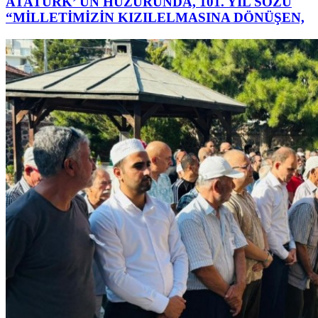
ATATÜRK’ ÜN HUZURUNDA, 101. YIL SÖZÜ
“MİLLETİMİZİN KIZILELMASINA DÖNÜŞEN,