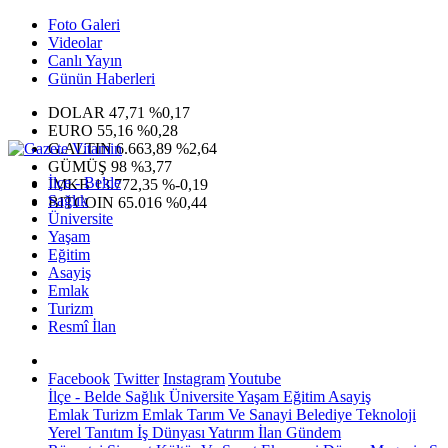
Foto Galeri
Videolar
Canlı Yayın
Günün Haberleri
DOLAR
47,71
%0,17
EURO
55,16
%0,28
G.ALTIN
6.663,89
%2,64
GÜMÜŞ
98
%3,77
İlçe - Belde
IMKB
13.772,35
%-0,19
Sağlık
BITCOIN
65.016
%0,44
Üniversite
Yaşam
Eğitim
Asayiş
Emlak
Turizm
Resmî İlan
Facebook
Twitter
Instagram
Youtube
İlçe - Belde
Sağlık
Üniversite
Yaşam
Eğitim
Asayiş
Emlak
Turizm
Emlak
Tarım Ve Sanayi
Belediye
Teknoloji
Yerel
Tanıtım
İş Dünyası
Yatırım
İlan
Gündem