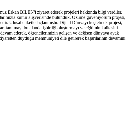
z Erkan BİLEN'i ziyaret ederek projeleri hakkında bilgi verdiler.
aklarımızla kültür alışverisinde bulunduk. Özüme güveniyorum projesi,
edir. Ulusal etiketle taçlanmıştır. Dijital Dünyayı keşfetmek projesi,
ları tanıtmayı bu alanda işbirliği oluşturmayı ve eğitimin kalitesini
aya devam ederek, öğrencilerimizin gelişen ve değişen dünyaya ayak
 ziyaretten duyduğu memnuniyeti dile getirerek başarılarının devamını