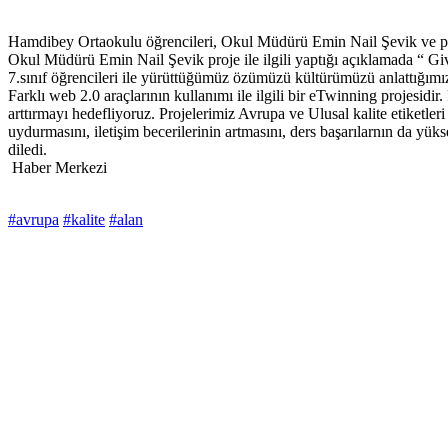
Hamdibey Ortaokulu öğrencileri, Okul Müdürü Emin Nail Şevik ve proj
Okul Müdürü Emin Nail Şevik proje ile ilgili yaptığı açıklamada “ Giv
7.sınıf öğrencileri ile yürüttüğümüz özümüzü kültürümüzü anlattığımız kü
Farklı web 2.0 araçlarının kullanımı ile ilgili bir eTwinning projesidir.
arttırmayı hedefliyoruz. Projelerimiz Avrupa ve Ulusal kalite etiketle
uydurmasını, iletişim becerilerinin artmasını, ders başarılarnın da y
diledi.
Haber Merkezi
#avrupa
#kalite
#alan