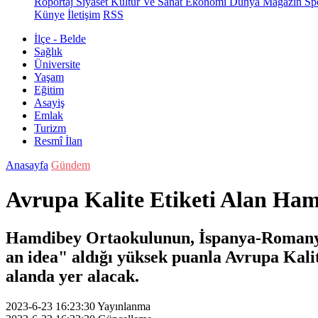
Röportaj
Siyaset
Kültür Ve Sanat
Ekonomi
Dünya
Magazin
Sp
Künye
İletişim
RSS
İlçe - Belde
Sağlık
Üniversite
Yaşam
Eğitim
Asayiş
Emlak
Turizm
Resmî İlan
Anasayfa
Gündem
Avrupa Kalite Etiketi Alan Ha
Hamdibey Ortaokulunun, İspanya-Romanya-Po
an idea" aldığı yüksek puanla Avrupa Kali
alanda yer alacak.
2023-6-23 16:23:30
Yayınlanma