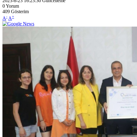
2023-6-23 16:23:30
Güncelleme
0
Yorum
409
Gösterim
-
+
A
A