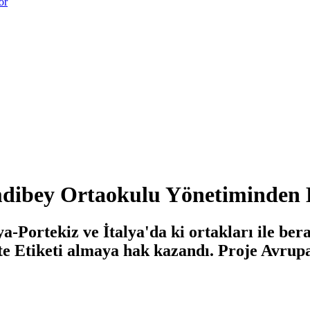
or
mdibey Ortaokulu Yönetiminden E
rtekiz ve İtalya'da ki ortakları ile berab
te Etiketi almaya hak kazandı. Proje Avrup