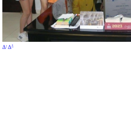
-
+
A
A