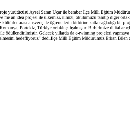
e yürütücüsü Aysel Saran Uçar ile beraber İlçe Milli Eğitim Müdürümü
e me an idea projesi ile ülkemizi, ilimizi, okulumuzu tanıtıp diğer ort
ltürler arası alışveriş ile öğrencilerin birbirine katkı sağladığı bir proj
 Romanya, Portekiz, Türkiye ortaklı çalışılmıştır. Birbirimize dijital araç
ri ile ödüllendirilmiştir. Gelecek yıllarda da e-twinning projeleri yapm
ükselmesini hedefliyoruz” dedi.İlçe Milli Eğitim Müdürümüz Erkan Bilen