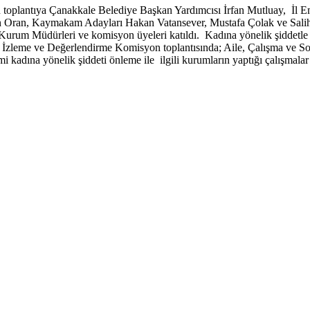
n toplantıya Çanakkale Belediye Başkan Yardımcısı İrfan Mutluay, İl 
ran, Kaymakam Adayları Hakan Vatansever, Mustafa Çolak ve Salih A
Kurum Müdürleri ve komisyon üyeleri katıldı. Kadına yönelik şiddetle
, İzleme ve Değerlendirme Komisyon toplantısında; Aile, Çalışma ve 
na yönelik şiddeti önleme ile ilgili kurumların yaptığı çalışmalar hak