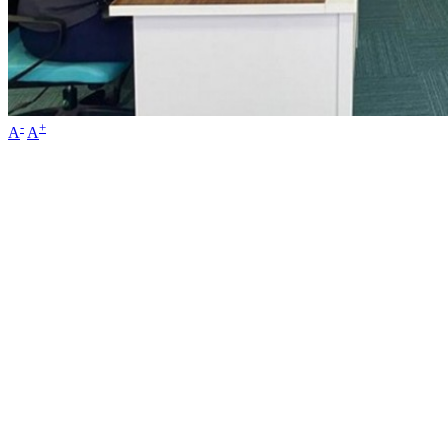
-
+
A
A