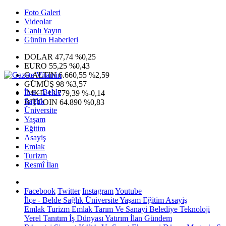
Foto Galeri
Videolar
Canlı Yayın
Günün Haberleri
DOLAR
47,74
%0,25
EURO
55,25
%0,43
G.ALTIN
6.660,55
%2,59
GÜMÜŞ
98
%3,57
İlçe - Belde
IMKB
13.779,39
%-0,14
Sağlık
BITCOIN
64.890
%0,83
Üniversite
Yaşam
Eğitim
Asayiş
Emlak
Turizm
Resmî İlan
Facebook
Twitter
Instagram
Youtube
İlçe - Belde
Sağlık
Üniversite
Yaşam
Eğitim
Asayiş
Emlak
Turizm
Emlak
Tarım Ve Sanayi
Belediye
Teknoloji
Yerel
Tanıtım
İş Dünyası
Yatırım
İlan
Gündem