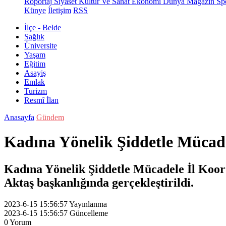
Röportaj
Siyaset
Kültür Ve Sanat
Ekonomi
Dünya
Magazin
Sp
Künye
İletişim
RSS
İlçe - Belde
Sağlık
Üniversite
Yaşam
Eğitim
Asayiş
Emlak
Turizm
Resmî İlan
Anasayfa
Gündem
Kadına Yönelik Şiddetle Mücadel
Kadına Yönelik Şiddetle Mücadele İl Koord
Aktaş başkanlığında gerçekleştirildi.
2023-6-15 15:56:57
Yayınlanma
2023-6-15 15:56:57
Güncelleme
0
Yorum