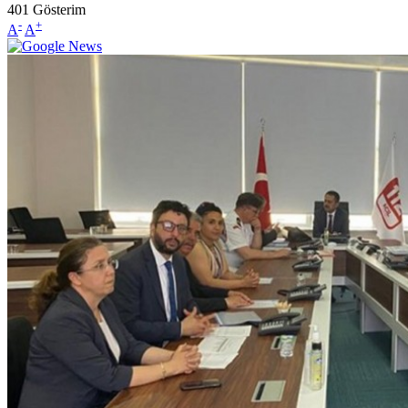
401
Gösterim
-
+
A
A