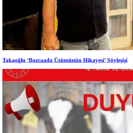
Takaoğlu ‘Bozcaada Üzümünün Hikayesi’ Söyleşişi