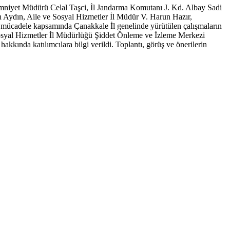
Emniyet Müdürü Celal Taşci, İl Jandarma Komutanı J. Kd. Albay Sadi
ydın, Aile ve Sosyal Hizmetler İl Müdür V. Harun Hazır,
 mücadele kapsamında Çanakkale İl genelinde yürütülen çalışmaların
Sosyal Hizmetler İl Müdürlüğü Şiddet Önleme ve İzleme Merkezi
kında katılımcılara bilgi verildi. Toplantı, görüş ve önerilerin