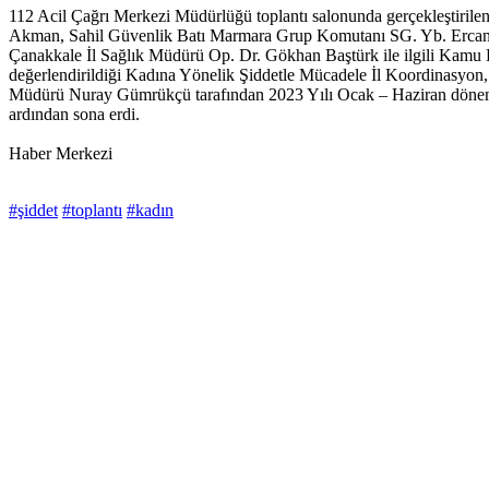
112 Acil Çağrı Merkezi Müdürlüğü toplantı salonunda gerçekleştirile
Akman, Sahil Güvenlik Batı Marmara Grup Komutanı SG. Yb. Ercan O
Çanakkale İl Sağlık Müdürü Op. Dr. Gökhan Baştürk ile ilgili Kamu 
değerlendirildiği Kadına Yönelik Şiddetle Mücadele İl Koordinasyon
Müdürü Nuray Gümrükçü tarafından 2023 Yılı Ocak – Haziran dönemi kadı
ardından sona erdi.
Haber Merkezi
#şiddet
#toplantı
#kadın