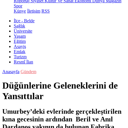
Röportaj
Siyaset
Kültür Ve Sanat
Ekonomi
Dünya
Magazin
Spor
Künye
İletişim
RSS
İlçe - Belde
Sağlık
Üniversite
Yaşam
Eğitim
Asayiş
Emlak
Turizm
Resmî İlan
Anasayfa
Gündem
Düğünlerine Geleneklerini de
Yansıttılar
Umurbey’deki evlerinde gerçekleştirilen
kına gecesinin ardından Beril ve Anıl
Dardanos yakının da bulunan Fabrika