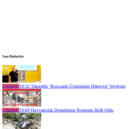
Son Haberler
Gündem
10:32
Takaoğlu ‘Bozcaada Üzümünün Hikayesi’ Söyleşişi
Gündem
10:09
Hayvancılık Destekleme Programı Belli Oldu