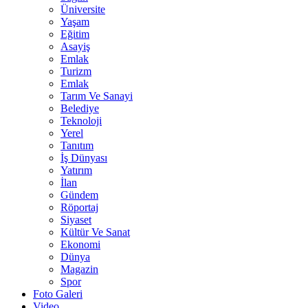
Üniversite
Yaşam
Eğitim
Asayiş
Emlak
Turizm
Emlak
Tarım Ve Sanayi
Belediye
Teknoloji
Yerel
Tanıtım
İş Dünyası
Yatırım
İlan
Gündem
Röportaj
Siyaset
Kültür Ve Sanat
Ekonomi
Dünya
Magazin
Spor
Foto Galeri
Video