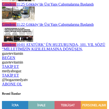
Gündem
11:25
Gökköy’de Üst Yapı Çalışmalarına Başlandı
Gündem
11:22
Gökköy’de Üst Yapı Çalışmalarına Başlandı
Gündem
10:01
ATATÜRK’ ÜN HUZURUNDA, 101. YIL SÖZÜ
“MİLLETİMİZİN KIZILELMASINA DÖNÜŞEN,
gazetevitamin
BEĞEN
gazetevitamin
TAKİP ET
medyabogaz
TAKİP ET
@bogazmedyatv
ABONE OL
Resmî İlanlar