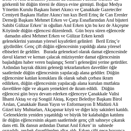
görkemli bir düğün töreni ile dünya evine girmişti. Boğaz Medya
Yönetim Kurulu Başkanı İsmet Akıncı ve Çanakkale Gazeteciler
Cemiyeti Başkanı Hafize Akıncı’nın kızı Beril Erinç ile Can Erenler
Derneği Başkanı Mehmet Erken ve Çarşı Esnaflarından Anıl bijuteri
Sahibi Gülizar Erken’ in oğulları Anıl Erken için bu kez de Akçeşme
Köyünde düğün eğlencesi düzenlendi. Gün boyu süren eğlencede
damadın ailesi Mehmet Erken ve Gülizar Erken kendi
geleneklerini yansıtan yöresel kıyafetleri gelinleri Beril Erinç’e
giydirdiler. Genç çift düğün eğlencesinin yapıldığı alana yöresel
elbiseleri ile geldiler. Burada geleneksel olarak damat eğlencesinde
davul klarnet ve keman çalacak müzisyenler damat eğlencesinin
başladığını haber veren başlangıç Semt’i geleneğini yerine getirdiler.
Ardından bayrak dikimi geleneği tekrarlanırken davetliler öğle
saatlerinde düğün eğlencesinin yapılacağı alana geldiler. Düğün
eğlencesine katılan konuklara ilk olarak sabah çorbası ikram
edilirken, düğün eğlencesinin yapılacağı alana kurulan mutfakta
davetlilere öğle ve akşam yemekleri de ikram edildi. Düğün
eğlencesi gün boyu devam ederken eğlenceye Çanakkale Valisi
İlhami Aktaş ve eşi Songül Aktaş, Kepez Belediye Başkanı Birol
Arslan, Çanakkale Basın Yayın ve Enformasyon İl Müdürü Ali
Güzel köy Muhtarları, Akçapınar köyü ve diğer köy sakinleri katıldı.
Geleneklerin yeniden yaşatıldığı ve büyük bir kalabalığın katılımı
ile düğün eğlencesinin akşam saatlerinde genç çift sahneye çıkarak
dans etti. İlk dansın ardından Damat Anıl Erken’ in sahnede
oynadığı zeybek davetlilerden alkış aldı. Erken çifti gece boyunca