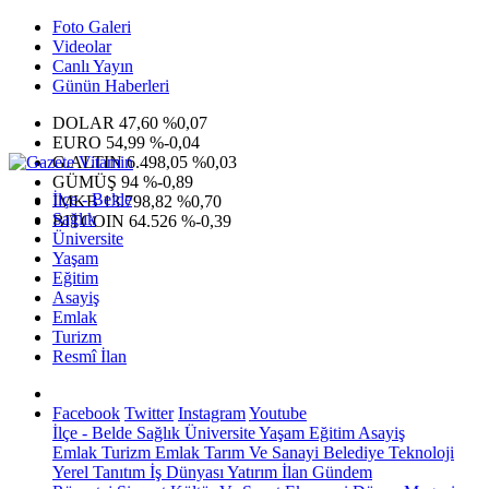
Foto Galeri
Videolar
Canlı Yayın
Günün Haberleri
DOLAR
47,60
%0,07
EURO
54,99
%-0,04
G.ALTIN
6.498,05
%0,03
GÜMÜŞ
94
%-0,89
İlçe - Belde
IMKB
13.798,82
%0,70
Sağlık
BITCOIN
64.526
%-0,39
Üniversite
Yaşam
Eğitim
Asayiş
Emlak
Turizm
Resmî İlan
Facebook
Twitter
Instagram
Youtube
İlçe - Belde
Sağlık
Üniversite
Yaşam
Eğitim
Asayiş
Emlak
Turizm
Emlak
Tarım Ve Sanayi
Belediye
Teknoloji
Yerel
Tanıtım
İş Dünyası
Yatırım
İlan
Gündem