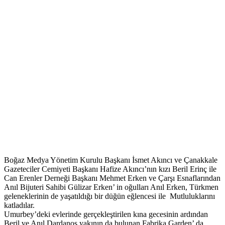
Boğaz Medya Yönetim Kurulu Başkanı İsmet Akıncı ve Çanakkale
Gazeteciler Cemiyeti Başkanı Hafize Akıncı’nın kızı Beril Erinç ile
Can Erenler Derneği Başkanı Mehmet Erken ve Çarşı Esnaflarından
Anıl Bijuteri Sahibi Gülizar Erken’ in oğulları Anıl Erken, Türkmen
geleneklerinin de yaşatıldığı bir düğün eğlencesi ile Mutluluklarını
katladılar.
Umurbey’deki evlerinde gerçekleştirilen kına gecesinin ardından
Beril ve Anıl Dardanos yakının da bulunan Fabrika Garden’ da