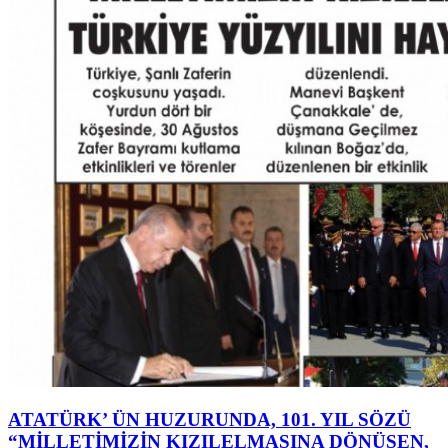
ATATÜRK’ ÜN HUZURUNDA, 101. YIL SÖZÜ
“MİLLETİMİZİN KIZILELMASINA DÖNÜŞEN,