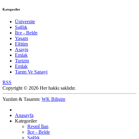
Kategoriler
Üniversite
Sağlık
İlçe - Belde
Yaşam
Eğitim
Asayiş
Emlak
Turizm
Emlak
Tarım Ve Sanayi
RSS
Copyright © 2026 Her hakkı saklıdır.
Yazılım & Tasarım:
WK Bilişim
Anasayfa
Kategoriler
Resmî İlan
İlçe - Belde
Sağlık