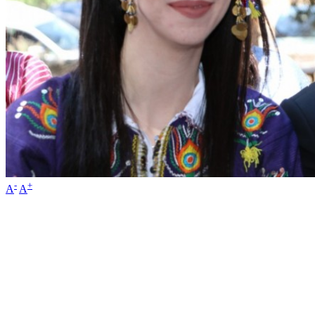
-
+
A
A