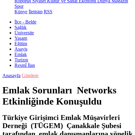
Röportaj
Siyaset
Kültür Ve Sanat
Ekonomi
Dünya
Magazin
Spor
Künye
İletişim
RSS
İlçe - Belde
Sağlık
Üniversite
Yaşam
Eğitim
Asayiş
Emlak
Turizm
Resmî İlan
Anasayfa
Gündem
Emlak Sorunları Networks
Etkinliğinde Konuşuldu
Türkiye Girişimci Emlak Müşavirleri
Derneği (TÜGEM) Çanakkale Şubesi
tarafından emlak danışmanlarına yönelik