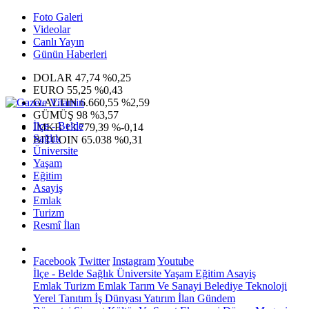
Foto Galeri
Videolar
Canlı Yayın
Günün Haberleri
DOLAR
47,74
%0,25
EURO
55,25
%0,43
G.ALTIN
6.660,55
%2,59
GÜMÜŞ
98
%3,57
İlçe - Belde
IMKB
13.779,39
%-0,14
Sağlık
BITCOIN
65.038
%0,31
Üniversite
Yaşam
Eğitim
Asayiş
Emlak
Turizm
Resmî İlan
Facebook
Twitter
Instagram
Youtube
İlçe - Belde
Sağlık
Üniversite
Yaşam
Eğitim
Asayiş
Emlak
Turizm
Emlak
Tarım Ve Sanayi
Belediye
Teknoloji
Yerel
Tanıtım
İş Dünyası
Yatırım
İlan
Gündem