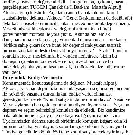
porföy çalışmaları değerlendirildi. Programın açılış konuşmasını
gerçekleştiren TÜGEM Çanakkale İl Başkanı Mustafa Alptuğ
Akkoca gerçekleştirdi. Açıklamasında Çanakkale’nin konut
istatistiklerine değinen Akkoca “ Genel Başkanımızın da dediği gibi
‘Markalar kişisel tercihimizdir fakat mesleğimiz ortak değerimizdir.
Mesleğimize sahip çıkmak ve değerini arttırmak en büyük
görevimizdir’ mottosu ile yola çıktık. Aslında biz emlak
danışmanlarına, emlakçılar, gayrimenkul danışmanlarına ne kadar
birlikte sahip çıkarsak ve bunu bir değer olarak yukarı taşırsak
birbirimizi o kadar desteklemiş olmuyor muyuz? Sizden bundan
sonraki süreçte mesleğimizi bu yönden ilerletirsek bizim bu
dönüşüm çabalarımızı desteklemenizi, üye olmanızı ve bu
mücadeleyi daha yukarı taşımamız için mücadelenize ihtiyacımız
var” dedi.
Durgunluk Endişe Vermesin
Konuşmasında konut satışlarına da değinen Mustafa Alptuğ
Akkoca, yaşanan deprem, sonrasında yaşanan seçim süreci nedeni
ile sektörde yaşanan durgunluğun endişe verici olmaması
gerektiğini belirterek “Konut satışlarında ne durumdayız? Nisan ve
Mayıs aylarında ben çok konut sattım diyen üyemiz yok. Yaşanan
deprem ve seçim belirsizliği konutları da etkiledi. Biz kendimize
bakarak bunu ne başarıya, ne de başarısızlığa yormamız lazım.
Üyelerimizden ricamız sürekli birbirinizle konuşun istişare edin ki
birbirimizi daha iyi anlayarak sorunları çözebilelim. Nisan ayında
Türkiye genelinde 85 bin 650 tane konut satışı gerçekleştirilmiş bu