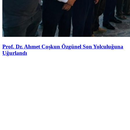
Prof. Dr. Ahmet Coşkun Özgünel Son Yolculuğuna
Uğurlandı