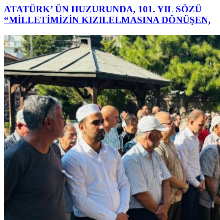
ATATÜRK’ ÜN HUZURUNDA, 101. YIL SÖZÜ
“MİLLETİMİZİN KIZILELMASINA DÖNÜŞEN,