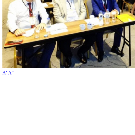
-
+
A
A