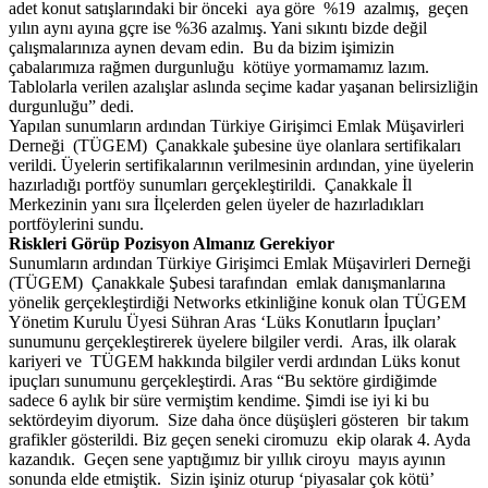
adet konut satışlarındaki bir önceki aya göre %19 azalmış, geçen
yılın aynı ayına gçre ise %36 azalmış. Yani sıkıntı bizde değil
çalışmalarınıza aynen devam edin. Bu da bizim işimizin
çabalarımıza rağmen durgunluğu kötüye yormamamız lazım.
Tablolarla verilen azalışlar aslında seçime kadar yaşanan belirsizliğin
durgunluğu” dedi.
Yapılan sunumların ardından Türkiye Girişimci Emlak Müşavirleri
Derneği (TÜGEM) Çanakkale şubesine üye olanlara sertifikaları
verildi. Üyelerin sertifikalarının verilmesinin ardından, yine üyelerin
hazırladığı portföy sunumları gerçekleştirildi. Çanakkale İl
Merkezinin yanı sıra İlçelerden gelen üyeler de hazırladıkları
portföylerini sundu.
Riskleri Görüp Pozisyon Almanız Gerekiyor
Sunumların ardından Türkiye Girişimci Emlak Müşavirleri Derneği
(TÜGEM) Çanakkale Şubesi tarafından emlak danışmanlarına
yönelik gerçekleştirdiği Networks etkinliğine konuk olan TÜGEM
Yönetim Kurulu Üyesi Sühran Aras ‘Lüks Konutların İpuçları’
sunumunu gerçekleştirerek üyelere bilgiler verdi. Aras, ilk olarak
kariyeri ve TÜGEM hakkında bilgiler verdi ardından Lüks konut
ipuçları sunumunu gerçekleştirdi. Aras “Bu sektöre girdiğimde
sadece 6 aylık bir süre vermiştim kendime. Şimdi ise iyi ki bu
sektördeyim diyorum. Size daha önce düşüşleri gösteren bir takım
grafikler gösterildi. Biz geçen seneki ciromuzu ekip olarak 4. Ayda
kazandık. Geçen sene yaptığımız bir yıllık ciroyu mayıs ayının
sonunda elde etmiştik. Sizin işiniz oturup ‘piyasalar çok kötü’