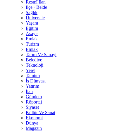
Resmî İlan
İlçe - Belde
Sağlık
Üniversite
Yaşam
Eğitim
Asayiş
Emlak
Turizm
Emlak
Tarım Ve Sanayi
Belediye
Teknoloji
Yerel
Tanıtım
İş Dünyası
Yatırım
İlan
Gündem
Röportaj
Siyaset
Kültür Ve Sanat
Ekonomi
Dünya
Magazin