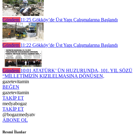
Gündem
11:25
Gökköy’de Üst Yapı Çalışmalarına Başlandı
Gündem
11:22
Gökköy’de Üst Yapı Çalışmalarına Başlandı
Gündem
10:01
ATATÜRK’ ÜN HUZURUNDA, 101. YIL SÖZÜ
“MİLLETİMİZİN KIZILELMASINA DÖNÜŞEN,
gazetevitamin
BEĞEN
gazetevitamin
TAKİP ET
medyabogaz
TAKİP ET
@bogazmedyatv
ABONE OL
Resmî İlanlar