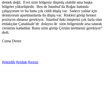
demek değil. Evet sizin bölgeniz düşmüş olabilir ama başka
bölgeler yükseliştedir. Ben de İstanbul’da Boğaz hattında
çalışıyorum ve bu hatta çok ciddi düşüş var. Sadece yalılar için
demiyorum apartmanlarda da düşüş var. Riskleri görüp hemen
pozisyon almanız gerekiyor. İstanbul’daki müşterisi çok fazla olan
emlakçılar Çanakkale’de dolayısı ile sizin bölgenizde arsa satarak
cirolarını katladılar. Bunu sizin görüp Çözüm üretmeniz gerekiyor”
dedi.
Cuma Deren
#etkinlik
#emlak
#sorun