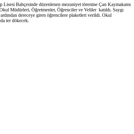
Hatip Lisesi Bahçesinde düzenlenen mezuniyet törenine Çan Kaymakamı
ul Müdürleri, Öğretmenler, Öğrenciler ve Veliler katıldı. Saygı
dından dereceye giren öğrencilere plaketleri verildi. Okul
nda ter dökecek.