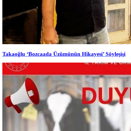
Takaoğlu ‘Bozcaada Üzümünün Hikayesi’ Söyleşişi