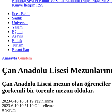
Röportaj
Siyaset
Kültür Ve Sanat
Ekonomi
Dünya
Magazin
Sp
Künye
İletişim
RSS
İlçe - Belde
Sağlık
Üniversite
Yaşam
Eğitim
Asayiş
Emlak
Turizm
Resmî İlan
Anasayfa
Gündem
Çan Anadolu Lisesi Mezunlarını
Çan Anadolu Lisesi mezun olan öğrenciler 
görkemli bir törenle mezun oldular.
2023-6-10 10:51:19
Yayınlanma
2023-6-10 10:51:19
Güncelleme
0
Yorum