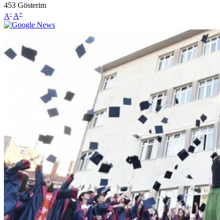
453
Gösterim
-
+
A
A