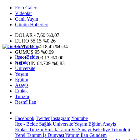
Foto Galeri
Videolar
Canlı Yayın
Günün Haberleri
DOLAR
47,60
%0,07
EURO
55,15
%0,26
G.ALTIN
6.518,45
%0,34
GÜMÜŞ
95
%0,09
İlçe - Belde
IMKB
13.703,13
%0,00
Sağlık
BITCOIN
64.709
%0,83
Üniversite
Yaşam
Eğitim
Asayiş
Emlak
Turizm
Resmî İlan
Facebook
Twitter
Instagram
Youtube
İlçe - Belde
Sağlık
Üniversite
Yaşam
Eğitim
Asayiş
Emlak
Turizm
Emlak
Tarım Ve Sanayi
Belediye
Teknoloji
Yerel
Tanıtım
İş Dünyası
Yatırım
İlan
Gündem