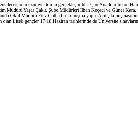
öğrencileri için mezuniyet töreni gerçekleştirildi. Çan Anadolu İmam 
tim Müdürü Yaşar Çakır, Şube Müdürleri İlhan Keçeci ve Güner Kara, Ok
ında Okul Müdürü Filiz Çulha bir konuşma yaptı. Açılış konuşmasının ar
 olan Liseli gençler 17-18 Haziran tarihlerinde de Üniversite sınavları