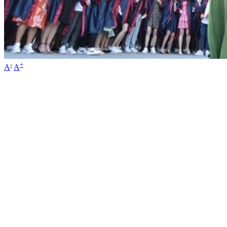
-
+
A
A