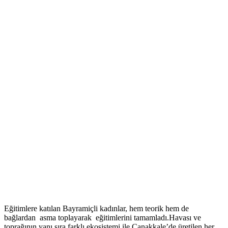
Eğitimlere katılan Bayramiçli kadınlar, hem teorik hem de
bağlardan asma toplayarak eğitimlerini tamamladı.Havası ve
toprağının yanı sıra farklı ekosistemi ile Çanakkale’de üretilen her