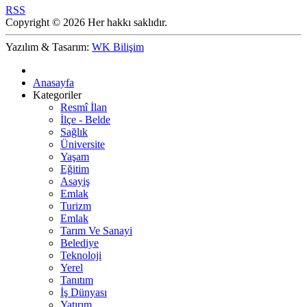
RSS
Copyright © 2026 Her hakkı saklıdır.
Yazılım & Tasarım:
WK Bilişim
Anasayfa
Kategoriler
Resmî İlan
İlçe - Belde
Sağlık
Üniversite
Yaşam
Eğitim
Asayiş
Emlak
Turizm
Emlak
Tarım Ve Sanayi
Belediye
Teknoloji
Yerel
Tanıtım
İş Dünyası
Yatırım