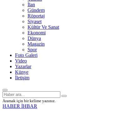
İlan
Gündem
Röportaj
Siyaset
Kültür Ve Sanat
Ekonomi
Dünya
Magazin
Spor
Foto Galeri
Video
Yazarlar
Künye
İletişim
Aramak için bir kelime yazınız.
HABER İHBAR