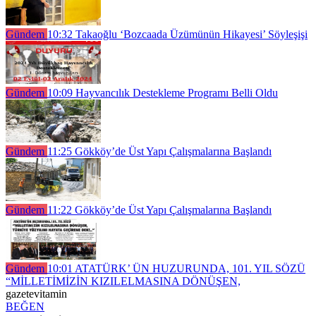
Gündem
10:32
Takaoğlu ‘Bozcaada Üzümünün Hikayesi’ Söyleşişi
Gündem
10:09
Hayvancılık Destekleme Programı Belli Oldu
Gündem
11:25
Gökköy’de Üst Yapı Çalışmalarına Başlandı
Gündem
11:22
Gökköy’de Üst Yapı Çalışmalarına Başlandı
Gündem
10:01
ATATÜRK’ ÜN HUZURUNDA, 101. YIL SÖZÜ
“MİLLETİMİZİN KIZILELMASINA DÖNÜŞEN,
gazetevitamin
BEĞEN