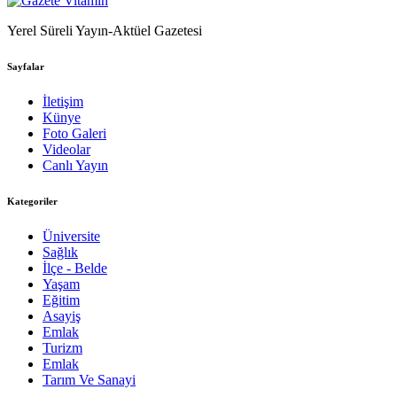
Yerel Süreli Yayın-Aktüel Gazetesi
Sayfalar
İletişim
Künye
Foto Galeri
Videolar
Canlı Yayın
Kategoriler
Üniversite
Sağlık
İlçe - Belde
Yaşam
Eğitim
Asayiş
Emlak
Turizm
Emlak
Tarım Ve Sanayi