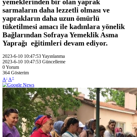
yemeklerinden bir olan yaprak
sarmaların daha lezzetli olması ve
yaprakların daha uzun ömürlü
tüketilmesi amacı ile kadınlara yönelik
Bağlarından Sofraya Yemeklik Asma
Yaprağı eğitimleri devam ediyor.
2023-6-10 10:47:53
Yayınlanma
2023-6-10 10:47:53
Güncelleme
0
Yorum
364
Gösterim
-
+
A
A