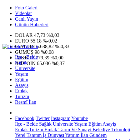
Foto Galeri
Videolar
Canlı Yayın
Günün Haberleri
DOLAR
47,73
%0,03
EURO
55,18
%-0,02
G.ALTIN
6.638,82
%-0,33
GÜMÜŞ
98
%0,08
İlçe - Belde
IMKB
13.779,39
%0,00
Sağlık
BITCOIN
65.036
%0,37
Üniversite
Yaşam
Eğitim
Asayiş
Emlak
Turizm
Resmî İlan
Facebook
Twitter
Instagram
Youtube
İlçe - Belde
Sağlık
Üniversite
Yaşam
Eğitim
Asayiş
Emlak
Turizm
Emlak
Tarım Ve Sanayi
Belediye
Teknoloji
Yerel
Tanıtım
İş Dünyası
Yatırım
İlan
Gündem