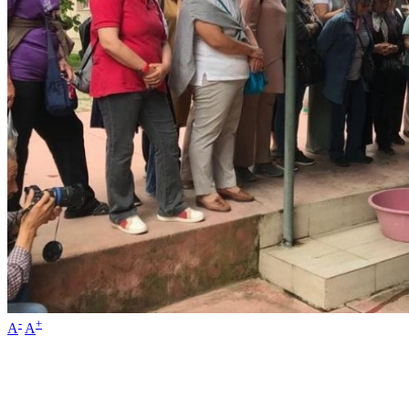
-
+
A
A