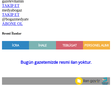
gazetevitamin
TAKİP ET
medyabogaz
TAKİP ET
@bogazmedyatv
ABONE OL
Resmî İlanlar