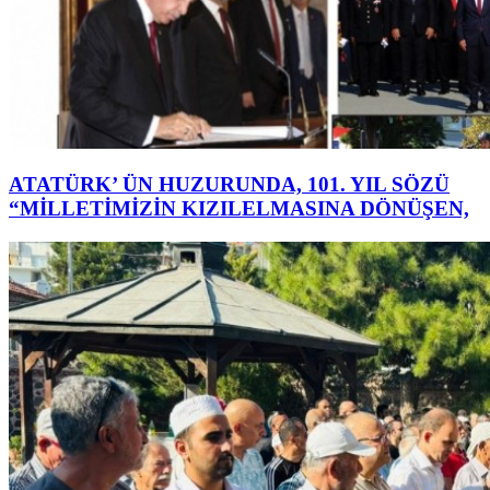
ATATÜRK’ ÜN HUZURUNDA, 101. YIL SÖZÜ
“MİLLETİMİZİN KIZILELMASINA DÖNÜŞEN,