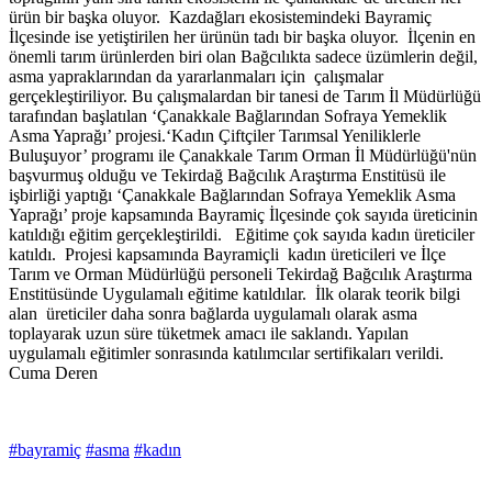
ürün bir başka oluyor. Kazdağları ekosistemindeki Bayramiç
İlçesinde ise yetiştirilen her ürünün tadı bir başka oluyor. İlçenin en
önemli tarım ürünlerden biri olan Bağcılıkta sadece üzümlerin değil,
asma yapraklarından da yararlanmaları için çalışmalar
gerçekleştiriliyor. Bu çalışmalardan bir tanesi de Tarım İl Müdürlüğü
tarafından başlatılan ‘Çanakkale Bağlarından Sofraya Yemeklik
Asma Yaprağı’ projesi.‘Kadın Çiftçiler Tarımsal Yeniliklerle
Buluşuyor’ programı ile Çanakkale Tarım Orman İl Müdürlüğü'nün
başvurmuş olduğu ve Tekirdağ Bağcılık Araştırma Enstitüsü ile
işbirliği yaptığı ‘Çanakkale Bağlarından Sofraya Yemeklik Asma
Yaprağı’ proje kapsamında Bayramiç İlçesinde çok sayıda üreticinin
katıldığı eğitim gerçekleştirildi. Eğitime çok sayıda kadın üreticiler
katıldı. Projesi kapsamında Bayramiçli kadın üreticileri ve İlçe
Tarım ve Orman Müdürlüğü personeli Tekirdağ Bağcılık Araştırma
Enstitüsünde Uygulamalı eğitime katıldılar. İlk olarak teorik bilgi
alan üreticiler daha sonra bağlarda uygulamalı olarak asma
toplayarak uzun süre tüketmek amacı ile saklandı. Yapılan
uygulamalı eğitimler sonrasında katılımcılar sertifikaları verildi.
Cuma Deren
#bayramiç
#asma
#kadın