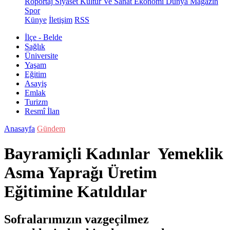
Röportaj
Siyaset
Kültür Ve Sanat
Ekonomi
Dünya
Magazin
Spor
Künye
İletişim
RSS
İlçe - Belde
Sağlık
Üniversite
Yaşam
Eğitim
Asayiş
Emlak
Turizm
Resmî İlan
Anasayfa
Gündem
Bayramiçli Kadınlar Yemeklik
Asma Yaprağı Üretim
Eğitimine Katıldılar
Sofralarımızın vazgeçilmez