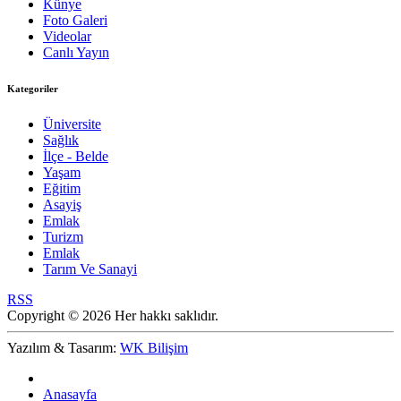
Künye
Foto Galeri
Videolar
Canlı Yayın
Kategoriler
Üniversite
Sağlık
İlçe - Belde
Yaşam
Eğitim
Asayiş
Emlak
Turizm
Emlak
Tarım Ve Sanayi
RSS
Copyright © 2026 Her hakkı saklıdır.
Yazılım & Tasarım:
WK Bilişim
Anasayfa