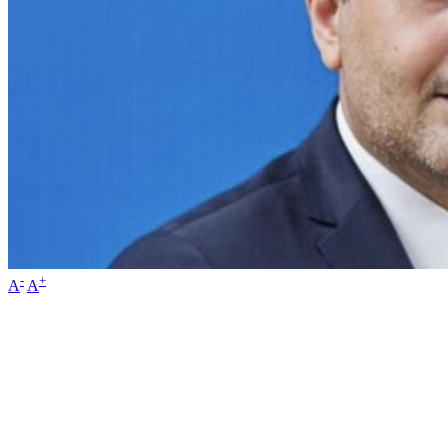
-
+
A
A