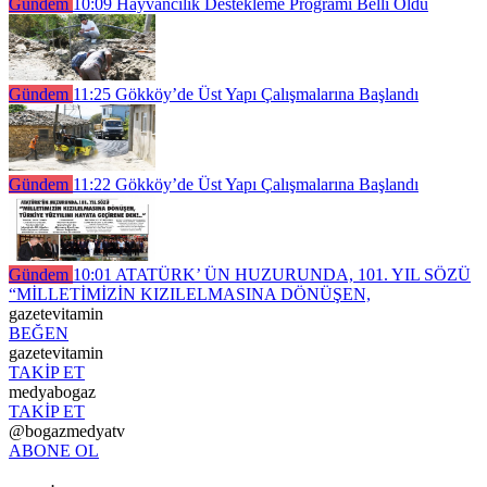
Gündem
10:09
Hayvancılık Destekleme Programı Belli Oldu
Gündem
11:25
Gökköy’de Üst Yapı Çalışmalarına Başlandı
Gündem
11:22
Gökköy’de Üst Yapı Çalışmalarına Başlandı
Gündem
10:01
ATATÜRK’ ÜN HUZURUNDA, 101. YIL SÖZÜ
“MİLLETİMİZİN KIZILELMASINA DÖNÜŞEN,
gazetevitamin
BEĞEN
gazetevitamin
TAKİP ET
medyabogaz
TAKİP ET
@bogazmedyatv
ABONE OL