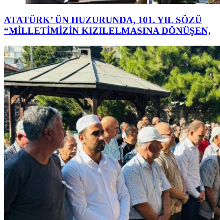
ATATÜRK’ ÜN HUZURUNDA, 101. YIL SÖZÜ
“MİLLETİMİZİN KIZILELMASINA DÖNÜŞEN,