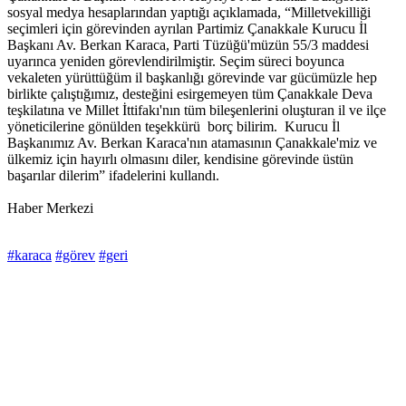
sosyal medya hesaplarından yaptığı açıklamada, “Milletvekilliği
seçimleri için görevinden ayrılan Partimiz Çanakkale Kurucu İl
Başkanı Av. Berkan Karaca, Parti Tüzüğü'müzün 55/3 maddesi
uyarınca yeniden görevlendirilmiştir. Seçim süreci boyunca
vekaleten yürüttüğüm il başkanlığı görevinde var gücümüzle hep
birlikte çalıştığımız, desteğini esirgemeyen tüm Çanakkale Deva
teşkilatına ve Millet İttifakı'nın tüm bileşenlerini oluşturan il ve ilçe
yöneticilerine gönülden teşekkürü borç bilirim. Kurucu İl
Başkanımız Av. Berkan Karaca'nın atamasının Çanakkale'miz ve
ülkemiz için hayırlı olmasını diler, kendisine görevinde üstün
başarılar dilerim” ifadelerini kullandı.
Haber Merkezi
#karaca
#görev
#geri