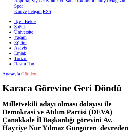
Röportaj
Siyaset
Kültür Ve Sanat
Ekonomi
Dünya
Magazin
Spor
Künye
İletişim
RSS
İlçe - Belde
Sağlık
Üniversite
Yaşam
Eğitim
Asayiş
Emlak
Turizm
Resmî İlan
Anasayfa
Gündem
Karaca Görevine Geri Döndü
Milletvekili adayı olması dolayısı ile
Demokrasi ve Atılım Partisi (DEVA)
Çanakkale İl Başkanlığı görevini Av.
Hayriye Nur Yılmaz Güngören devreden