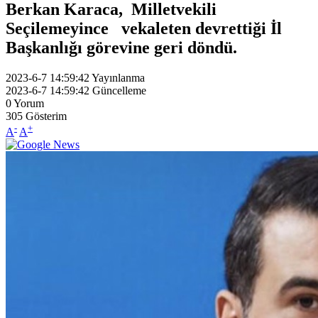
Berkan Karaca, Milletvekili
Seçilemeyince vekaleten devrettiği İl
Başkanlığı görevine geri döndü.
2023-6-7 14:59:42
Yayınlanma
2023-6-7 14:59:42
Güncelleme
0
Yorum
305
Gösterim
-
+
A
A