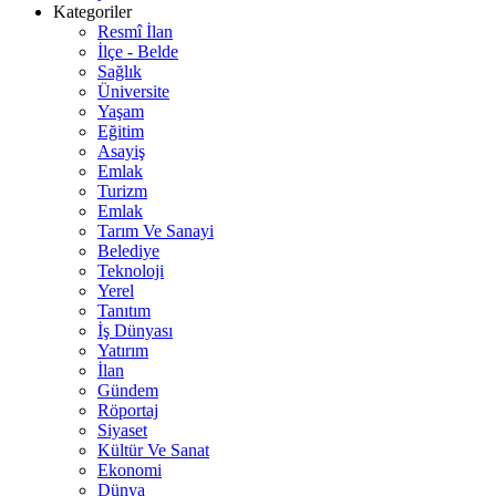
Kategoriler
Resmî İlan
İlçe - Belde
Sağlık
Üniversite
Yaşam
Eğitim
Asayiş
Emlak
Turizm
Emlak
Tarım Ve Sanayi
Belediye
Teknoloji
Yerel
Tanıtım
İş Dünyası
Yatırım
İlan
Gündem
Röportaj
Siyaset
Kültür Ve Sanat
Ekonomi
Dünya