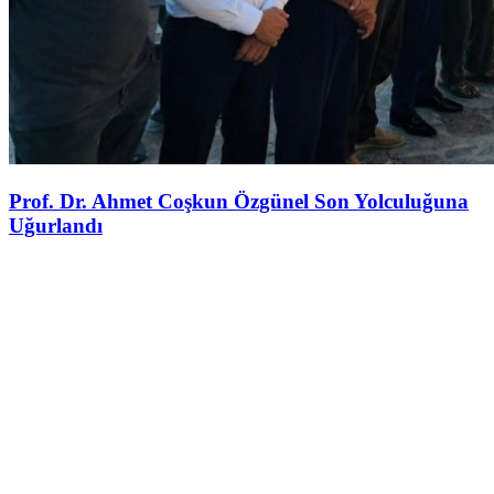
Prof. Dr. Ahmet Coşkun Özgünel Son Yolculuğuna
Uğurlandı