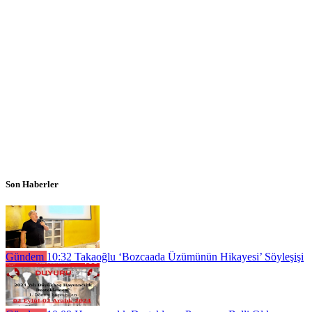
Son Haberler
Gündem
10:32
Takaoğlu ‘Bozcaada Üzümünün Hikayesi’ Söyleşişi