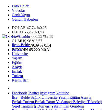
Foto Galeri
Videolar
Canlı Yayın
Günün Haberleri
DOLAR
47,74
%0,25
EURO
55,25
%0,43
G.ALTIN
6.660,55
%2,59
GÜMÜŞ
98
%3,57
İlçe - Belde
IMKB
13.779,39
%-0,14
Sağlık
BITCOIN
65.220
%0,31
Üniversite
Yaşam
Eğitim
Asayiş
Emlak
Turizm
Resmî İlan
Facebook
Twitter
Instagram
Youtube
İlçe - Belde
Sağlık
Üniversite
Yaşam
Eğitim
Asayiş
Emlak
Turizm
Emlak
Tarım Ve Sanayi
Belediye
Teknoloji
Yerel
Tanıtım
İş Dünyası
Yatırım
İlan
Gündem