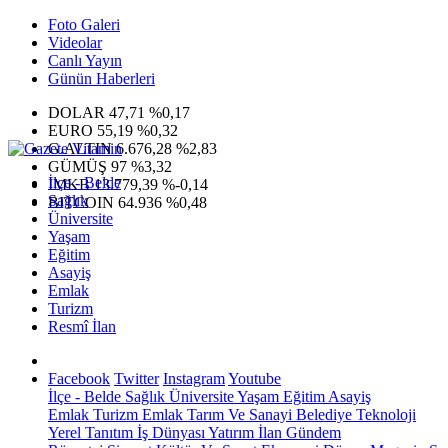
Foto Galeri
Videolar
Canlı Yayın
Günün Haberleri
DOLAR
47,71
%0,17
EURO
55,19
%0,32
G.ALTIN
6.676,28
%2,83
GÜMÜŞ
97
%3,32
İlçe - Belde
IMKB
13.779,39
%-0,14
Sağlık
BITCOIN
64.936
%0,48
Üniversite
Yaşam
Eğitim
Asayiş
Emlak
Turizm
Resmî İlan
Facebook
Twitter
Instagram
Youtube
İlçe - Belde
Sağlık
Üniversite
Yaşam
Eğitim
Asayiş
Emlak
Turizm
Emlak
Tarım Ve Sanayi
Belediye
Teknoloji
Yerel
Tanıtım
İş Dünyası
Yatırım
İlan
Gündem