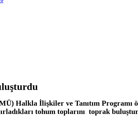
or
uluşturdu
Ü) Halkla İlişkiler ve Tanıtım Programı öğ
azırladıkları tohum toplarını toprak buluştu