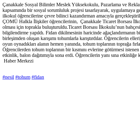
Çanakkale Sosyal Bilimler Meslek Yüksekokulu, Pazarlama ve Reklam
kapsamında bir sosyal sorumluluk projesi tasarlayarak, uygulamaya ge
ilkokul öğrencilerine çevre bilinci kazandırman amacıyla gerçekleştiril
ÇOMÜ Halkla İlişkiler öğrencilerinin, Çanakkale Ticaret Borsası İlkok
olması için toprakla buluşturuldu.Ticaret Borsası İlkokulu’nun bahçesi
bilgilendirme yapıldı. Fidan dikilmesinin haricinde ağaçlandırmanın bir 
birleşimden oluşan karışımı tohumlarla karıştırdılar. Öğrencilerin ell
oyun oynadıkları alanın hemen yanında, tohum toplarının toprağa fırlatı
Öğrencilerden tohum toplarının bir kısmını evlerine götürmesi istenen
etkinlik, balon dağıtımıyla sona erdi. Öğrencilerin yanı sına etkinliğe
Haber Merkezi
#nesil
#tohum
#fidan