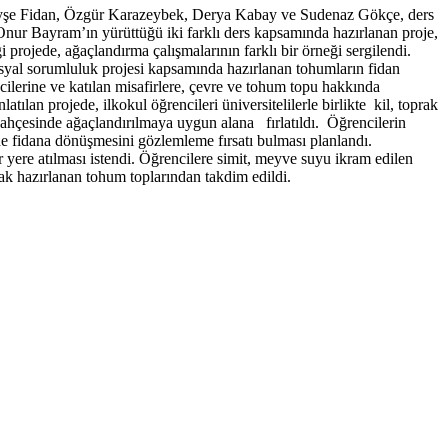
 Ayşe Fidan, Özgür Karazeybek, Derya Kabay ve Sudenaz Gökçe, ders
Onur Bayram’ın yürüttüğü iki farklı ders kapsamında hazırlanan proje,
 projede, ağaçlandırma çalışmalarının farklı bir örneği sergilendi.
osyal sorumluluk projesi kapsamında hazırlanan tohumların fidan
cilerine ve katılan misafirlere, çevre ve tohum topu hakkında
tılan projede, ilkokul öğrencileri üniversitelilerle birlikte kil, toprak
 bahçesinde ağaçlandırılmaya uygun alana fırlatıldı. Öğrencilerin
n de fidana dönüşmesini gözlemleme fırsatı bulması planlandı.
 yere atılması istendi. Öğrencilere simit, meyve suyu ikram edilen
arak hazırlanan tohum toplarından takdim edildi.