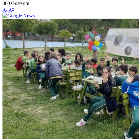
360
Gösterim
-
+
A
A