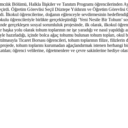
cılık Bölümü, Halkla İlişkiler ve Tanıtım Programı öğrencilerinden
çirdi. Öğretim Görevlisi Seçil Düztepe Yıldırım ve Öğretim Görevlisi 
di. İlkokul öğrencilerine, doğanın eğlenceyle sevdirmesinin hedeflendiği
ulu öğrencileriyle birlikte gerçekleştirdiği ‘Yeni Nesile Bir Tohum’ s
nde gerçekleşen sosyal sorumluluk projesinde, ilk olarak, ilkokul öğren
başka yolu olarak tohum toplarının ne işe yaradığı ve nasıl yapıldığı anla
eriyle hazırladığı, içinde bolca ağaç tohumu bulunan tohum topları, okul
lmasıyla Ticaret Borsası öğrencileri, tohum toplarının filize, filizleri
 projede, tohum toplarını kurumadan ağaçlandırmak istenen herhangi bir
 katılan; öğrenci velilerine, öğretmenlere ve çevre sakinlerine hediye ol