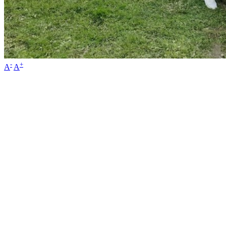
-
+
A
A