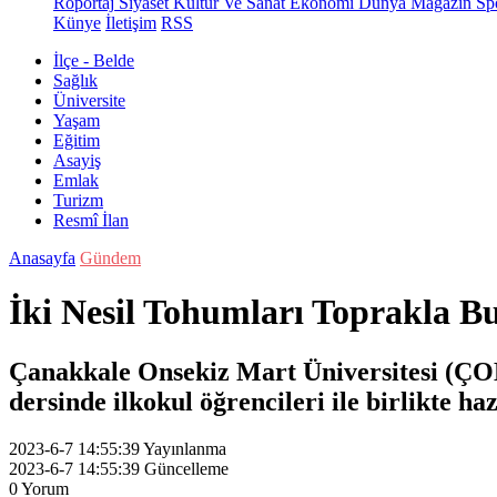
Röportaj
Siyaset
Kültür Ve Sanat
Ekonomi
Dünya
Magazin
Sp
Künye
İletişim
RSS
İlçe - Belde
Sağlık
Üniversite
Yaşam
Eğitim
Asayiş
Emlak
Turizm
Resmî İlan
Anasayfa
Gündem
İki Nesil Tohumları Toprakla B
Çanakkale Onsekiz Mart Üniversitesi (ÇOM
dersinde ilkokul öğrencileri ile birlikte h
2023-6-7 14:55:39
Yayınlanma
2023-6-7 14:55:39
Güncelleme
0
Yorum