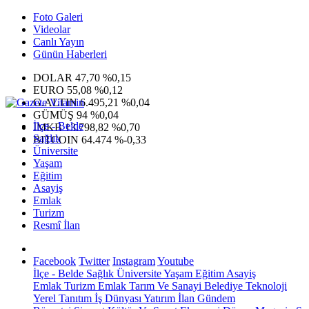
Foto Galeri
Videolar
Canlı Yayın
Günün Haberleri
DOLAR
47,70
%0,15
EURO
55,08
%0,12
G.ALTIN
6.495,21
%0,04
GÜMÜŞ
94
%0,04
İlçe - Belde
IMKB
13.798,82
%0,70
Sağlık
BITCOIN
64.474
%-0,33
Üniversite
Yaşam
Eğitim
Asayiş
Emlak
Turizm
Resmî İlan
Facebook
Twitter
Instagram
Youtube
İlçe - Belde
Sağlık
Üniversite
Yaşam
Eğitim
Asayiş
Emlak
Turizm
Emlak
Tarım Ve Sanayi
Belediye
Teknoloji
Yerel
Tanıtım
İş Dünyası
Yatırım
İlan
Gündem