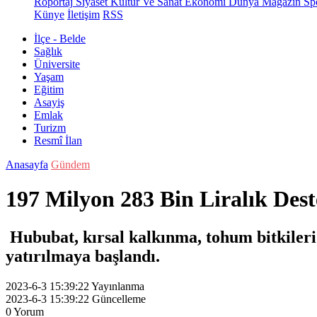
Röportaj
Siyaset
Kültür Ve Sanat
Ekonomi
Dünya
Magazin
Sp
Künye
İletişim
RSS
İlçe - Belde
Sağlık
Üniversite
Yaşam
Eğitim
Asayiş
Emlak
Turizm
Resmî İlan
Anasayfa
Gündem
197 Milyon 283 Bin Liralık De
Hububat, kırsal kalkınma, tohum bitkileri 
yatırılmaya başlandı.
2023-6-3 15:39:22
Yayınlanma
2023-6-3 15:39:22
Güncelleme
0
Yorum