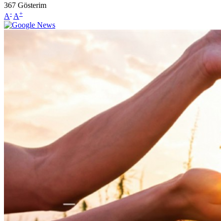
367
Gösterim
-
+
A
A