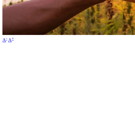
-
+
A
A