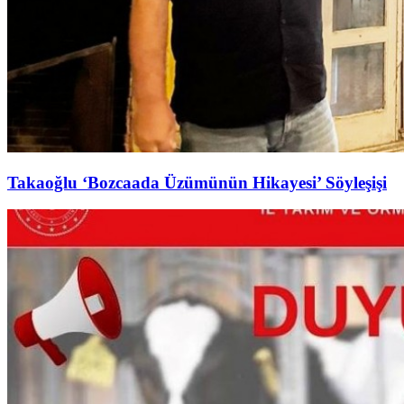
Takaoğlu ‘Bozcaada Üzümünün Hikayesi’ Söyleşişi