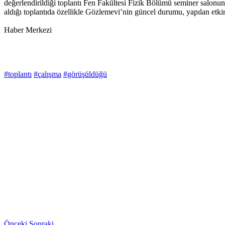
değerlendirildiği toplantı Fen Fakültesi Fizik Bölümü seminer salonund
aldığı toplantıda özellikle Gözlemevi’nin güncel durumu, yapılan etkin
Haber Merkezi
#toplantı
#çalışma
#görüşüldüğü
Önceki
Sonraki