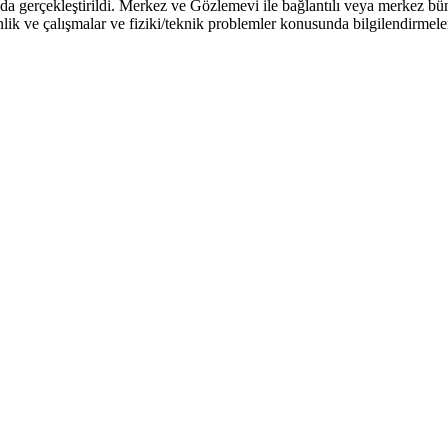
a gerçekleştirildi. Merkez ve Gözlemevi ile bağlantılı veya merkez büny
lik ve çalışmalar ve fiziki/teknik problemler konusunda bilgilendirmeler