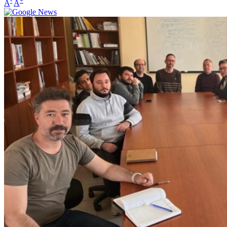
-
+
A
A