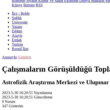
Röportaj
Siyaset
Kültür Ve Sanat
Ekonomi
Dünya
Magazin
Sp
Künye
İletişim
RSS
İlçe - Belde
Sağlık
Üniversite
Yaşam
Eğitim
Asayiş
Emlak
Turizm
Resmî İlan
Anasayfa
Gündem
Çalışmaların Görüşüldüğü Topla
Astrofizik Araştırma Merkezi ve Ulupınar 
2023-5-30 16:20:51
Yayınlanma
2023-5-30 16:20:51
Güncelleme
0
Yorum
347
Gösterim