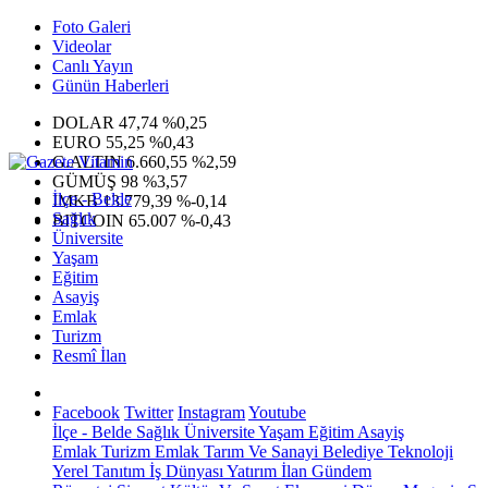
Foto Galeri
Videolar
Canlı Yayın
Günün Haberleri
DOLAR
47,74
%0,25
EURO
55,25
%0,43
G.ALTIN
6.660,55
%2,59
GÜMÜŞ
98
%3,57
İlçe - Belde
IMKB
13.779,39
%-0,14
Sağlık
BITCOIN
65.007
%-0,43
Üniversite
Yaşam
Eğitim
Asayiş
Emlak
Turizm
Resmî İlan
Facebook
Twitter
Instagram
Youtube
İlçe - Belde
Sağlık
Üniversite
Yaşam
Eğitim
Asayiş
Emlak
Turizm
Emlak
Tarım Ve Sanayi
Belediye
Teknoloji
Yerel
Tanıtım
İş Dünyası
Yatırım
İlan
Gündem