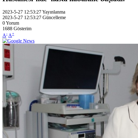
2023-5-27 12:53:27
Yayınlanma
2023-5-27 12:53:27
Güncelleme
0
Yorum
1688
Gösterim
-
+
A
A