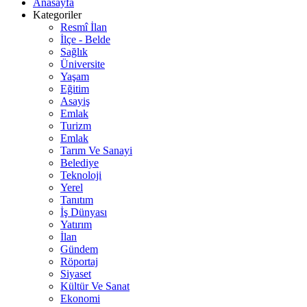
Anasayfa
Kategoriler
Resmî İlan
İlçe - Belde
Sağlık
Üniversite
Yaşam
Eğitim
Asayiş
Emlak
Turizm
Emlak
Tarım Ve Sanayi
Belediye
Teknoloji
Yerel
Tanıtım
İş Dünyası
Yatırım
İlan
Gündem
Röportaj
Siyaset
Kültür Ve Sanat
Ekonomi