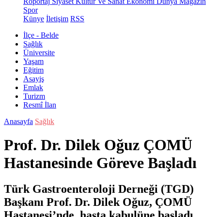
Röportaj
Siyaset
Kültür Ve Sanat
Ekonomi
Dünya
Magazin
Spor
Künye
İletişim
RSS
İlçe - Belde
Sağlık
Üniversite
Yaşam
Eğitim
Asayiş
Emlak
Turizm
Resmî İlan
Anasayfa
Sağlık
Prof. Dr. Dilek Oğuz ÇOMÜ
Hastanesinde Göreve Başladı
Türk Gastroenteroloji Derneği (TGD)
Başkanı Prof. Dr. Dilek Oğuz, ÇOMÜ
Hastanesi’nde hasta kabulüne başladı.