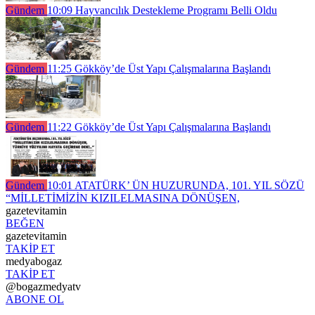
Gündem
10:09
Hayvancılık Destekleme Programı Belli Oldu
Gündem
11:25
Gökköy’de Üst Yapı Çalışmalarına Başlandı
Gündem
11:22
Gökköy’de Üst Yapı Çalışmalarına Başlandı
Gündem
10:01
ATATÜRK’ ÜN HUZURUNDA, 101. YIL SÖZÜ
“MİLLETİMİZİN KIZILELMASINA DÖNÜŞEN,
gazetevitamin
BEĞEN
gazetevitamin
TAKİP ET
medyabogaz
TAKİP ET
@bogazmedyatv
ABONE OL