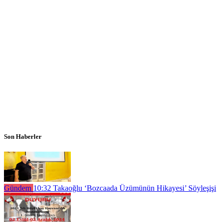
Son Haberler
Gündem
10:32
Takaoğlu ‘Bozcaada Üzümünün Hikayesi’ Söyleşişi