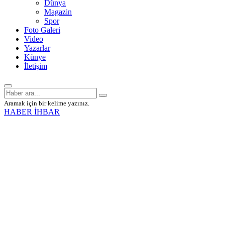
Dünya
Magazin
Spor
Foto Galeri
Video
Yazarlar
Künye
İletişim
Aramak için bir kelime yazınız.
HABER İHBAR