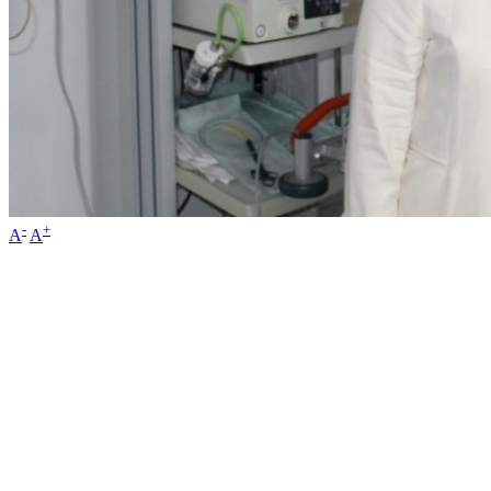
-
+
A
A