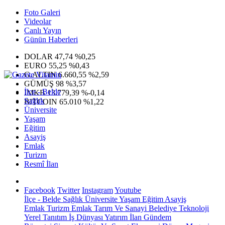
Foto Galeri
Videolar
Canlı Yayın
Günün Haberleri
DOLAR
47,74
%0,25
EURO
55,25
%0,43
G.ALTIN
6.660,55
%2,59
GÜMÜŞ
98
%3,57
İlçe - Belde
IMKB
13.779,39
%-0,14
Sağlık
BITCOIN
65.010
%1,22
Üniversite
Yaşam
Eğitim
Asayiş
Emlak
Turizm
Resmî İlan
Facebook
Twitter
Instagram
Youtube
İlçe - Belde
Sağlık
Üniversite
Yaşam
Eğitim
Asayiş
Emlak
Turizm
Emlak
Tarım Ve Sanayi
Belediye
Teknoloji
Yerel
Tanıtım
İş Dünyası
Yatırım
İlan
Gündem