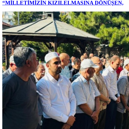
“MİLLETİMİZİN KIZILELMASINA DÖNÜŞEN,