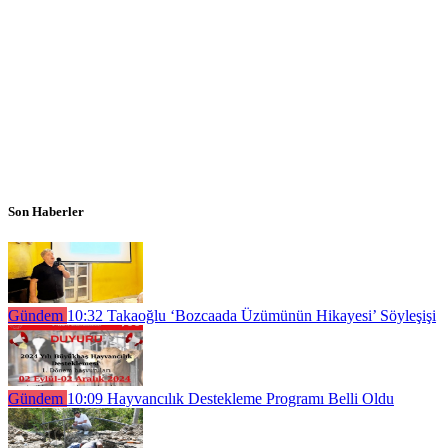
Son Haberler
Gündem
10:32
Takaoğlu ‘Bozcaada Üzümünün Hikayesi’ Söyleşişi
Gündem
10:09
Hayvancılık Destekleme Programı Belli Oldu