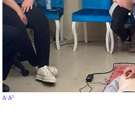
-
+
A
A