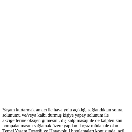
Yaşam kurtarmak amacı ile hava yolu açıklığı sağlandıktan sonra,
solunumu ve/veya kalbi durmuş kişiye yapay solunum ile
akciğerlerine oksijen gitmesini, dış kalp masajı ile de kalpten kan
pompalanmasını sağlamak üzere yapılan ilaçsız müdahale olan
Temel Yaşam Desteği ve Havayolu Uygulamaları konusunda acil