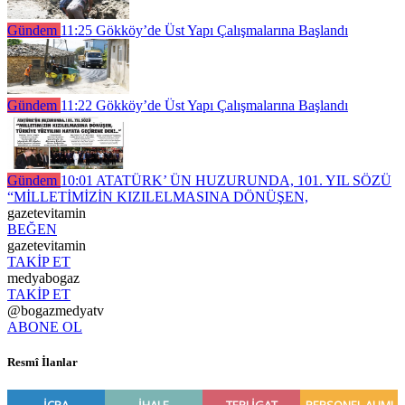
Gündem
11:25
Gökköy’de Üst Yapı Çalışmalarına Başlandı
Gündem
11:22
Gökköy’de Üst Yapı Çalışmalarına Başlandı
Gündem
10:01
ATATÜRK’ ÜN HUZURUNDA, 101. YIL SÖZÜ
“MİLLETİMİZİN KIZILELMASINA DÖNÜŞEN,
gazetevitamin
BEĞEN
gazetevitamin
TAKİP ET
medyabogaz
TAKİP ET
@bogazmedyatv
ABONE OL
Resmî İlanlar