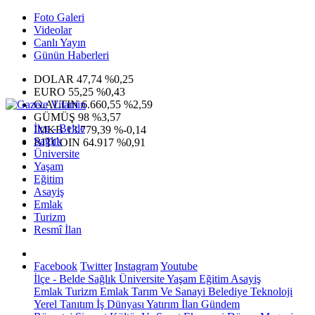
Foto Galeri
Videolar
Canlı Yayın
Günün Haberleri
DOLAR
47,74
%0,25
EURO
55,25
%0,43
G.ALTIN
6.660,55
%2,59
GÜMÜŞ
98
%3,57
İlçe - Belde
IMKB
13.779,39
%-0,14
Sağlık
BITCOIN
64.917
%0,91
Üniversite
Yaşam
Eğitim
Asayiş
Emlak
Turizm
Resmî İlan
Facebook
Twitter
Instagram
Youtube
İlçe - Belde
Sağlık
Üniversite
Yaşam
Eğitim
Asayiş
Emlak
Turizm
Emlak
Tarım Ve Sanayi
Belediye
Teknoloji
Yerel
Tanıtım
İş Dünyası
Yatırım
İlan
Gündem