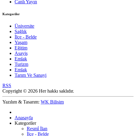
Canlı Yayın
Kategoriler
Üniversite
Sağlık
İlçe - Belde
Yaşam
Eğitim
Asayiş
Emlak
Turizm
Emlak
Tarım Ve Sanayi
RSS
Copyright © 2026 Her hakkı saklıdır.
Yazılım & Tasarım:
WK Bilişim
Anasayfa
Kategoriler
Resmî İlan
İlçe - Belde