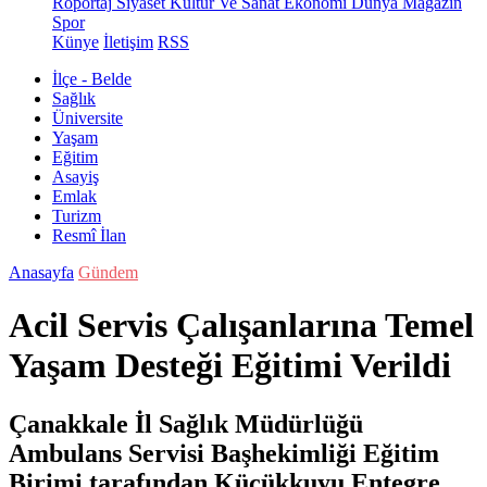
Röportaj
Siyaset
Kültür Ve Sanat
Ekonomi
Dünya
Magazin
Spor
Künye
İletişim
RSS
İlçe - Belde
Sağlık
Üniversite
Yaşam
Eğitim
Asayiş
Emlak
Turizm
Resmî İlan
Anasayfa
Gündem
Acil Servis Çalışanlarına Temel
Yaşam Desteği Eğitimi Verildi
Çanakkale İl Sağlık Müdürlüğü
Ambulans Servisi Başhekimliği Eğitim
Birimi tarafından Küçükkuyu Entegre