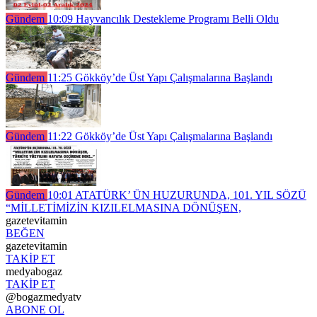
Gündem
10:09
Hayvancılık Destekleme Programı Belli Oldu
Gündem
11:25
Gökköy’de Üst Yapı Çalışmalarına Başlandı
Gündem
11:22
Gökköy’de Üst Yapı Çalışmalarına Başlandı
Gündem
10:01
ATATÜRK’ ÜN HUZURUNDA, 101. YIL SÖZÜ
“MİLLETİMİZİN KIZILELMASINA DÖNÜŞEN,
gazetevitamin
BEĞEN
gazetevitamin
TAKİP ET
medyabogaz
TAKİP ET
@bogazmedyatv
ABONE OL