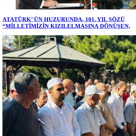
ATATÜRK’ ÜN HUZURUNDA, 101. YIL SÖZÜ
“MİLLETİMİZİN KIZILELMASINA DÖNÜŞEN,