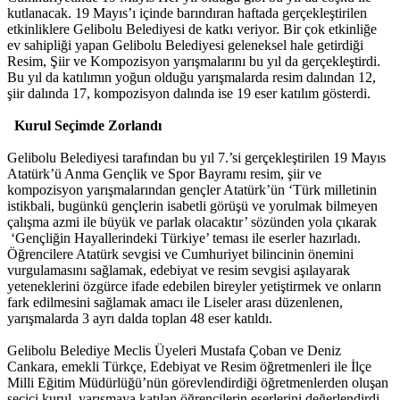
kutlanacak. 19 Mayıs’ı içinde barındıran haftada gerçekleştirilen
etkinliklere Gelibolu Belediyesi de katkı veriyor. Bir çok etkinliğe
ev sahipliği yapan Gelibolu Belediyesi geleneksel hale getirdiği
Resim, Şiir ve Kompozisyon yarışmalarını bu yıl da gerçekleştirdi.
Bu yıl da katılımın yoğun olduğu yarışmalarda resim dalından 12,
şiir dalında 17, kompozisyon dalında ise 19 eser katılım gösterdi.
Kurul Seçimde Zorlandı
Gelibolu Belediyesi tarafından bu yıl 7.’si gerçekleştirilen 19 Mayıs
Atatürk’ü Anma Gençlik ve Spor Bayramı resim, şiir ve
kompozisyon yarışmalarından gençler Atatürk’ün ‘Türk milletinin
istikbali, bugünkü gençlerin isabetli görüşü ve yorulmak bilmeyen
çalışma azmi ile büyük ve parlak olacaktır’ sözünden yola çıkarak
‘Gençliğin Hayallerindeki Türkiye’ teması ile eserler hazırladı.
Öğrencilere Atatürk sevgisi ve Cumhuriyet bilincinin önemini
vurgulamasını sağlamak, edebiyat ve resim sevgisi aşılayarak
yeteneklerini özgürce ifade edebilen bireyler yetiştirmek ve onların
fark edilmesini sağlamak amacı ile Liseler arası düzenlenen,
yarışmalarda 3 ayrı dalda toplan 48 eser katıldı.
Gelibolu Belediye Meclis Üyeleri Mustafa Çoban ve Deniz
Cankara, emekli Türkçe, Edebiyat ve Resim öğretmenleri ile İlçe
Milli Eğitim Müdürlüğü’nün görevlendirdiği öğretmenlerden oluşan
seçici kurul, yarışmaya katılan öğrencilerin eserlerini değerlendirdi.