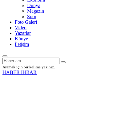
Dünya
Magazin
Spor
Foto Galeri
Video
Yazarlar
Künye
İletişim
Aramak için bir kelime yazınız.
HABER İHBAR