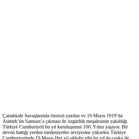
Çanakkale Savaşlarında önsözü yazılan ve 19 Mayıs 1919’da
Atatürk’ün Samsun’a çıkması ile özgürlük meşalesinin yakıldığı
Türkiye Cumhuriyeti bu yıl kuruluşunun 100. Yılını yaşıyor. Bir
devrin battığı yerden medeniyetler seviyesine yükselen Türkiye
Cumhuriyetinde 19 Mayıs Her yıl olduğu gibi bu yıl da coşku ile