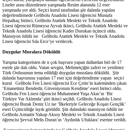
Liseler arası düzenlenen yarışmada Resim alanında 12 eser
yarışmada yer aldı. Seçici kurul tarafından şiir dalında yapılan
değerlendirmede Gelibolu Anadolu Lisesi öğrencisi Mustafa
Hepalkaç birinci, Gelibolu Atatürk Mesleki ve Teknik Anadolu
Lisesi öğrencisi Rümeysa Ayvalı ikinci, Gelibolu Atatürk Mesleki ve
Teknik Anadolu Lisesi öğrencisi Kader Durukan üçüncü oldu.
Mansiyon ödülü ise Gelibolu Atatürk Mesleki ve Teknik Anadolu
Lisesi öğrencisi Sıla Erce’ye verilecek.
Duygular Mısralara Döküldü
Yarışma kategorisien de n çok başvuru yapan dallardan biri de 17
eserle şiir dalı oldu. Vatan sevgisi, Mehmetçiğin zaferi ve yenilmez
Türk Ordusunun tema edildiği duygular mısralara döküldü. Şiir
dalında başvurusu yapılan 17 eser için değerlendirme yapan seçici
kurul Gelibolu Fen Lisesi öğrencisi Ece Çetin’in kaleminden çıkan
‘Emanetiniz Bendedir, Güveniyorum Kendime’ eseri birinci oldu.
Gelibolu Fen Lisesi öğrencisi Muhammed Yuşa Akın’ın ‘Bir
Türkiye Var Aklımda’ şiiri ikinci seçildi. Gelibolu Anadolu Lisesi
öğrencisi Burak Deniz Uz ise ‘İlkeleriyle Geleceğe Koşan Gençlik’
eseri Üçüncülüğe layık görüldü. Şiir dalındaki mansiyon ödülü ise
Gelibolu Armatör Yakup Aksoy Mesleki ve Teknik Anadolu Lisesi
öğrencisi Şevval Melis Duran’ın ‘Aydınlık Ufuklara’ eserine verildi.