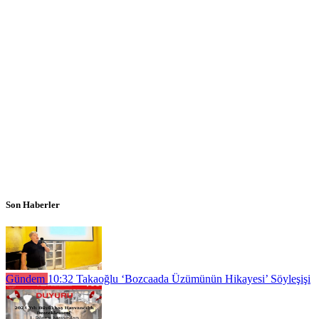
Son Haberler
Gündem
10:32
Takaoğlu ‘Bozcaada Üzümünün Hikayesi’ Söyleşişi