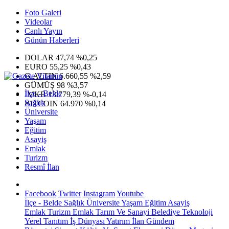
Foto Galeri
Videolar
Canlı Yayın
Günün Haberleri
DOLAR
47,74
%0,25
EURO
55,25
%0,43
G.ALTIN
6.660,55
%2,59
GÜMÜŞ
98
%3,57
İlçe - Belde
IMKB
13.779,39
%-0,14
Sağlık
BITCOIN
64.970
%0,14
Üniversite
Yaşam
Eğitim
Asayiş
Emlak
Turizm
Resmî İlan
Facebook
Twitter
Instagram
Youtube
İlçe - Belde
Sağlık
Üniversite
Yaşam
Eğitim
Asayiş
Emlak
Turizm
Emlak
Tarım Ve Sanayi
Belediye
Teknoloji
Yerel
Tanıtım
İş Dünyası
Yatırım
İlan
Gündem