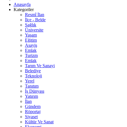
Anasayfa
Kategoriler
Resmî İlan
İlçe - Belde
Sağlık
Üniversite
Yaşam
Eğitim
Asayiş
Emlak
Turizm
Emlak
Tarım Ve Sanayi
Belediye
Teknoloji
Yerel
Tanıtım
İş Dünyası
Yatırım
İlan
Gündem
Röportaj
Siyaset
Kültür Ve Sanat
Ekonomi