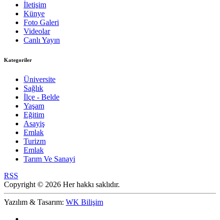
İletişim
Künye
Foto Galeri
Videolar
Canlı Yayın
Kategoriler
Üniversite
Sağlık
İlçe - Belde
Yaşam
Eğitim
Asayiş
Emlak
Turizm
Emlak
Tarım Ve Sanayi
RSS
Copyright © 2026 Her hakkı saklıdır.
Yazılım & Tasarım:
WK Bilişim