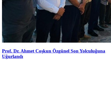
Prof. Dr. Ahmet Coşkun Özgünel Son Yolculuğuna
Uğurlandı