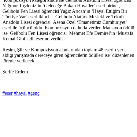
Kompozisyon kategorisinde ise Gelibolu Anadolu Lisesi öğrencisi
Yağmur Taşdeniz’in ‘Geleceğe Bakan Hayaller’ eseri birinci,
Gelibolu Fen Lisesi öğrencisi Yağız Arıcan’ın ‘Hayal Ettiğim Bir
Türkiye Var’ eseri ikinci, Gelibolu Atatürk Mesleki ve Teknik
Anadolu Lisesi öğrencisi Asena Özel ‘Emanetimiz Cumhuriyet’
eseri ile üçüncü oldu. Kompozisyon dalında verilen Mansiyon ödülü
ise Gelibolu Fen Lisesi öğrencisi Mehmet Efe Demirel’in ‘Mustafa
Kemal Gibi’ adlı eserine verildi.
Resim, Şiir ve Kompozisyon alanlarından toplam 48 eserin yer
aldığı yarışmada dereceye giren öğrencilerin ödülleri ise düzenlenen
törenle verilecek.
Şerife Erdem
#eser
#hayal
#genç