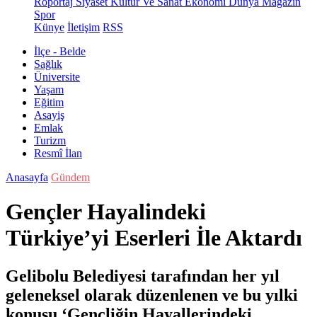
Röportaj
Siyaset
Kültür Ve Sanat
Ekonomi
Dünya
Magazin
Spor
Künye
İletişim
RSS
İlçe - Belde
Sağlık
Üniversite
Yaşam
Eğitim
Asayiş
Emlak
Turizm
Resmî İlan
Anasayfa
Gündem
Gençler Hayalindeki
Türkiye’yi Eserleri İle Aktardı
Gelibolu Belediyesi tarafından her yıl
geleneksel olarak düzenlenen ve bu yılki
konusu ‘Gençliğin Hayallerindeki