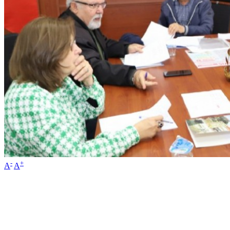
-
+
A
A