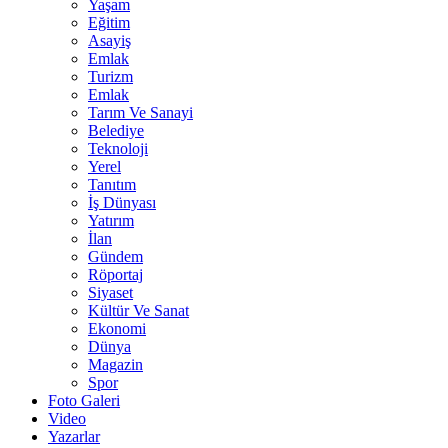
Yaşam
Eğitim
Asayiş
Emlak
Turizm
Emlak
Tarım Ve Sanayi
Belediye
Teknoloji
Yerel
Tanıtım
İş Dünyası
Yatırım
İlan
Gündem
Röportaj
Siyaset
Kültür Ve Sanat
Ekonomi
Dünya
Magazin
Spor
Foto Galeri
Video
Yazarlar