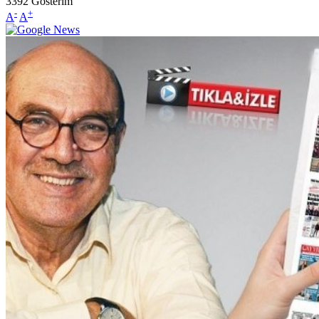
3392
Gösterim
-
+
A
A