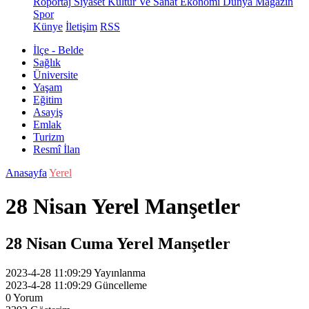
Röportaj
Siyaset
Kültür Ve Sanat
Ekonomi
Dünya
Magazin
Spor
Künye
İletişim
RSS
İlçe - Belde
Sağlık
Üniversite
Yaşam
Eğitim
Asayiş
Emlak
Turizm
Resmî İlan
Anasayfa
Yerel
28 Nisan Yerel Manşetler
28 Nisan Cuma Yerel Manşetler
2023-4-28 11:09:29
Yayınlanma
2023-4-28 11:09:29
Güncelleme
0
Yorum