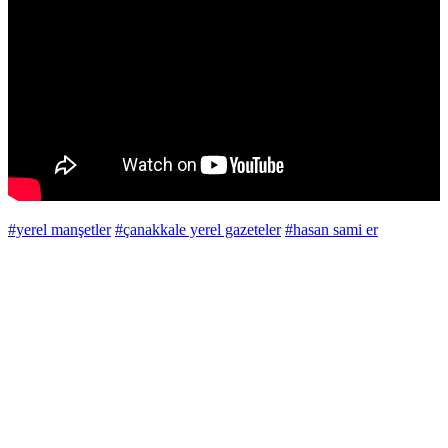
#yerel manşetler
#çanakkale yerel gazeteler
#hasan sami er