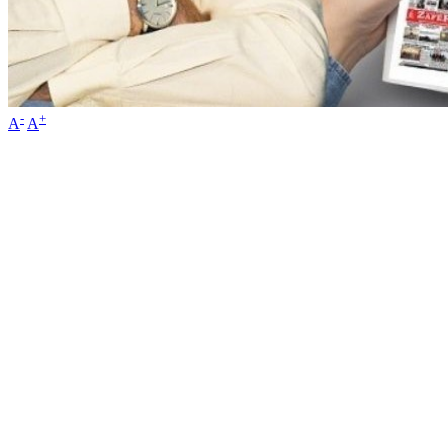
-
+
A
A