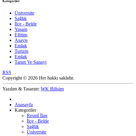
Kategoriler
Üniversite
Sağlık
İlçe - Belde
Yaşam
Eğitim
Asayiş
Emlak
Turizm
Emlak
Tarım Ve Sanayi
RSS
Copyright © 2026 Her hakkı saklıdır.
Yazılım & Tasarım:
WK Bilişim
Anasayfa
Kategoriler
Resmî İlan
İlçe - Belde
Sağlık
Üniversite