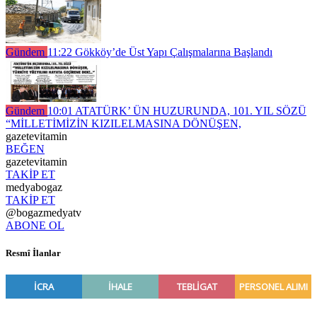
Gündem
11:22
Gökköy’de Üst Yapı Çalışmalarına Başlandı
Gündem
10:01
ATATÜRK’ ÜN HUZURUNDA, 101. YIL SÖZÜ
“MİLLETİMİZİN KIZILELMASINA DÖNÜŞEN,
gazetevitamin
BEĞEN
gazetevitamin
TAKİP ET
medyabogaz
TAKİP ET
@bogazmedyatv
ABONE OL
Resmî İlanlar