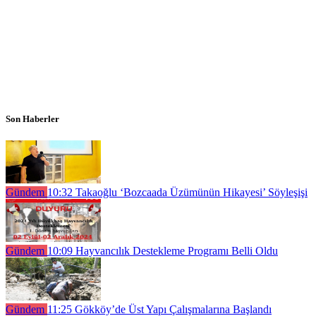
Son Haberler
Gündem
10:32
Takaoğlu ‘Bozcaada Üzümünün Hikayesi’ Söyleşişi
Gündem
10:09
Hayvancılık Destekleme Programı Belli Oldu
Gündem
11:25
Gökköy’de Üst Yapı Çalışmalarına Başlandı