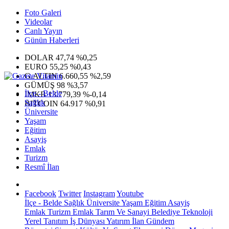
Foto Galeri
Videolar
Canlı Yayın
Günün Haberleri
DOLAR
47,74
%0,25
EURO
55,25
%0,43
G.ALTIN
6.660,55
%2,59
GÜMÜŞ
98
%3,57
İlçe - Belde
IMKB
13.779,39
%-0,14
Sağlık
BITCOIN
64.917
%0,91
Üniversite
Yaşam
Eğitim
Asayiş
Emlak
Turizm
Resmî İlan
Facebook
Twitter
Instagram
Youtube
İlçe - Belde
Sağlık
Üniversite
Yaşam
Eğitim
Asayiş
Emlak
Turizm
Emlak
Tarım Ve Sanayi
Belediye
Teknoloji
Yerel
Tanıtım
İş Dünyası
Yatırım
İlan
Gündem