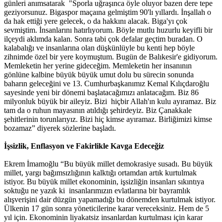
günleri anımsatarak "Sporla uğraşınca öyle oluyor bazen dere tepe
geziyorsunuz. Bigaspor maçaına gelmiştim 90'lı yıllardı. İnşallah o
da hak ettiği yere gelecek, o da hakkını alacak. Biga'yı çok
sevmiştim. İnsanlarını hatırlıyorum. Böyle mutlu huzurlu keyifli bir
ilçeydi aklımda kalan. Sonra tabi çok defalar geçtim buradan. O
kalabalığı ve insanlarına olan düşkünlüyle bu kenti hep böyle
zihnimde özel bir yere koymuştum. Bugün de Balıkesir'e gidiyorum.
Memleketin her yerine gideceğim. Memleketin her insanının
gönlüne kalbine büyük büyük umut dolu bu sürecin sonunda
baharın geleceğini ve 13. Cumhurbaşkanımız Kemal Kılıçdaroğlu
sayesinde yeni bir dönemi başlatacağımızı anlatacağım. Biz 86
milyonluk büyük bir aileyiz. Bizi hiçbir Allah'ın kulu ayıramaz. Biz
tam da o ruhun mayasının atıldığı şehirdeyiz. Biz Çanakkale
şehitlerinin torunlarıyız. Bizi hiç kimse ayıramaz. Birliğimizi kimse
bozamaz” diyerek sözlerine başladı.
İşsizlik, Enflasyon ve Fakirlikle Kavga Edeceğiz
Ekrem İmamoğlu “Bu büyük millet demokrasiye susadı. Bu büyük
millet, yargı bağımsızlığının kalktığı ortamdan artık kurtulmak
istiyor. Bu büyük millet ekonominin, işsizliğin insanları sıkıntıya
soktuğu ne yazık ki insanlarımızın evlatlarına bir bayramlık
alışverişini dair düzgün yapamadığı bu dönemden kurtulmak istiyor.
Ülkenin 17 gün sonra yöneticilerine karar vereceksiniz. Hem de 5
yıl için. Ekonominin liyakatsiz insanlardan kurtulması için karar