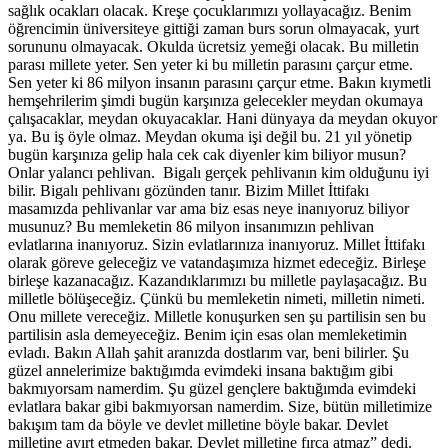
sağlık ocakları olacak. Kreşe çocuklarımızı yollayacağız. Benim
öğrencimin üniversiteye gittiği zaman burs sorun olmayacak, yurt
sorununu olmayacak. Okulda ücretsiz yemeği olacak. Bu milletin
parası millete yeter. Sen yeter ki bu milletin parasını çarçur etme.
Sen yeter ki 86 milyon insanın parasını çarçur etme. Bakın kıymetli
hemşehrilerim şimdi bugün karşınıza gelecekler meydan okumaya
çalışacaklar, meydan okuyacaklar. Hani dünyaya da meydan okuyor
ya. Bu iş öyle olmaz. Meydan okuma işi değil bu. 21 yıl yönetip
bugün karşınıza gelip hala cek cak diyenler kim biliyor musun?
Onlar yalancı pehlivan. Bigalı gerçek pehlivanın kim olduğunu iyi
bilir. Bigalı pehlivanı gözünden tanır. Bizim Millet İttifakı
masamızda pehlivanlar var ama biz esas neye inanıyoruz biliyor
musunuz? Bu memleketin 86 milyon insanımızın pehlivan
evlatlarına inanıyoruz. Sizin evlatlarınıza inanıyoruz. Millet İttifakı
olarak göreve geleceğiz ve vatandaşımıza hizmet edeceğiz. Birleşe
birleşe kazanacağız. Kazandıklarımızı bu milletle paylaşacağız. Bu
milletle bölüşeceğiz. Çünkü bu memleketin nimeti, milletin nimeti.
Onu millete vereceğiz. Milletle konuşurken sen şu partilisin sen bu
partilisin asla demeyeceğiz. Benim için esas olan memleketimin
evladı. Bakın Allah şahit aranızda dostlarım var, beni bilirler. Şu
güzel annelerimize baktığımda evimdeki insana baktığım gibi
bakmıyorsam namerdim. Şu güzel gençlere baktığımda evimdeki
evlatlara bakar gibi bakmıyorsan namerdim. Size, bütün milletimize
bakışım tam da böyle ve devlet milletine böyle bakar. Devlet
milletine ayırt etmeden bakar. Devlet milletine fırça atmaz” dedi.