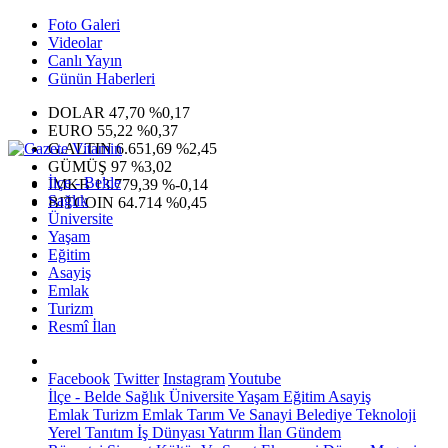
Foto Galeri
Videolar
Canlı Yayın
Günün Haberleri
DOLAR
47,70
%0,17
EURO
55,22
%0,37
G.ALTIN
6.651,69
%2,45
GÜMÜŞ
97
%3,02
İlçe - Belde
IMKB
13.779,39
%-0,14
Sağlık
BITCOIN
64.714
%0,45
Üniversite
Yaşam
Eğitim
Asayiş
Emlak
Turizm
Resmî İlan
Facebook
Twitter
Instagram
Youtube
İlçe - Belde
Sağlık
Üniversite
Yaşam
Eğitim
Asayiş
Emlak
Turizm
Emlak
Tarım Ve Sanayi
Belediye
Teknoloji
Yerel
Tanıtım
İş Dünyası
Yatırım
İlan
Gündem