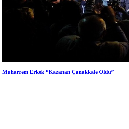
Muharrem Erkek “Kazanan Çanakkale Oldu”