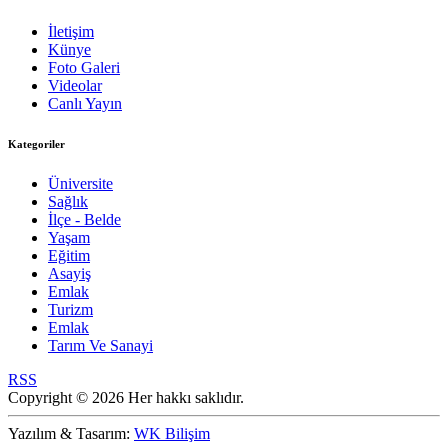
İletişim
Künye
Foto Galeri
Videolar
Canlı Yayın
Kategoriler
Üniversite
Sağlık
İlçe - Belde
Yaşam
Eğitim
Asayiş
Emlak
Turizm
Emlak
Tarım Ve Sanayi
RSS
Copyright © 2026 Her hakkı saklıdır.
Yazılım & Tasarım:
WK Bilişim