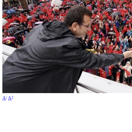
-
+
A
A