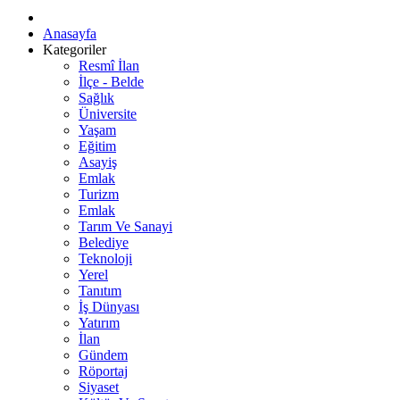
Anasayfa
Kategoriler
Resmî İlan
İlçe - Belde
Sağlık
Üniversite
Yaşam
Eğitim
Asayiş
Emlak
Turizm
Emlak
Tarım Ve Sanayi
Belediye
Teknoloji
Yerel
Tanıtım
İş Dünyası
Yatırım
İlan
Gündem
Röportaj
Siyaset