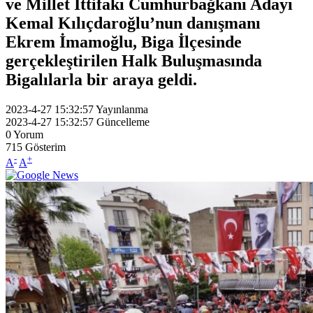
ve Millet İttifakı Cumhurbağkanı Adayı
Kemal Kılıçdaroğlu’nun danışmanı
Ekrem İmamoğlu, Biga İlçesinde
gerçekleştirilen Halk Buluşmasında
Bigalılarla bir araya geldi.
2023-4-27 15:32:57
Yayınlanma
2023-4-27 15:32:57
Güncelleme
0
Yorum
715
Gösterim
-
+
A
A