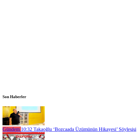
Son Haberler
Gündem
10:32
Takaoğlu ‘Bozcaada Üzümünün Hikayesi’ Söyleşişi