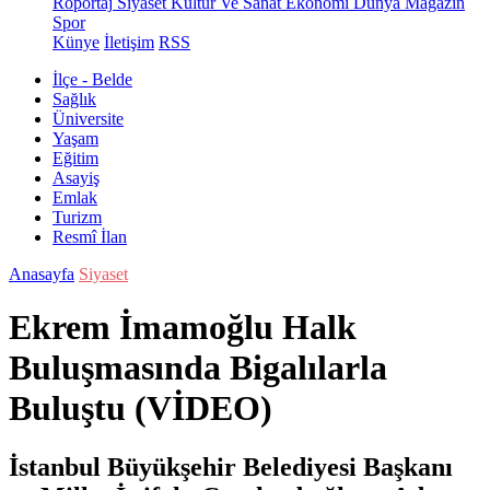
Röportaj
Siyaset
Kültür Ve Sanat
Ekonomi
Dünya
Magazin
Spor
Künye
İletişim
RSS
İlçe - Belde
Sağlık
Üniversite
Yaşam
Eğitim
Asayiş
Emlak
Turizm
Resmî İlan
Anasayfa
Siyaset
Ekrem İmamoğlu Halk
Buluşmasında Bigalılarla
Buluştu (VİDEO)
İstanbul Büyükşehir Belediyesi Başkanı