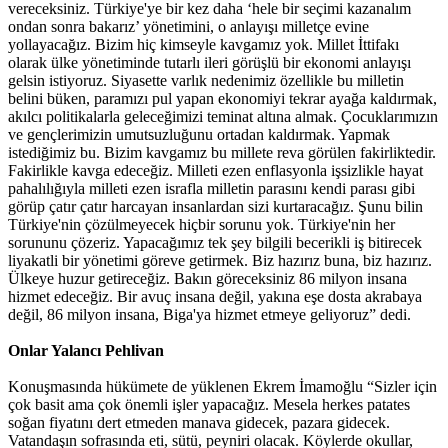
vereceksiniz. Türkiye'ye bir kez daha ‘hele bir seçimi kazanalım
ondan sonra bakarız’ yönetimini, o anlayışı milletçe evine
yollayacağız. Bizim hiç kimseyle kavgamız yok. Millet İttifakı
olarak ülke yönetiminde tutarlı ileri görüşlü bir ekonomi anlayışı
gelsin istiyoruz. Siyasette varlık nedenimiz özellikle bu milletin
belini büken, paramızı pul yapan ekonomiyi tekrar ayağa kaldırmak,
akılcı politikalarla geleceğimizi teminat altına almak. Çocuklarımızın
ve gençlerimizin umutsuzluğunu ortadan kaldırmak. Yapmak
istediğimiz bu. Bizim kavgamız bu millete reva görülen fakirliktedir.
Fakirlikle kavga edeceğiz. Milleti ezen enflasyonla işsizlikle hayat
pahalılığıyla milleti ezen israfla milletin parasını kendi parası gibi
görüp çatır çatır harcayan insanlardan sizi kurtaracağız. Şunu bilin
Türkiye'nin çözülmeyecek hiçbir sorunu yok. Türkiye'nin her
sorununu çözeriz. Yapacağımız tek şey bilgili becerikli iş bitirecek
liyakatli bir yönetimi göreve getirmek. Biz hazırız buna, biz hazırız.
Ülkeye huzur getireceğiz. Bakın göreceksiniz 86 milyon insana
hizmet edeceğiz. Bir avuç insana değil, yakına eşe dosta akrabaya
değil, 86 milyon insana, Biga'ya hizmet etmeye geliyoruz” dedi.
Onlar Yalancı Pehlivan
Konuşmasında hükümete de yüklenen Ekrem İmamoğlu “Sizler için
çok basit ama çok önemli işler yapacağız. Mesela herkes patates
soğan fiyatını dert etmeden manava gidecek, pazara gidecek.
Vatandaşın sofrasında eti, sütü, peyniri olacak. Köylerde okullar,