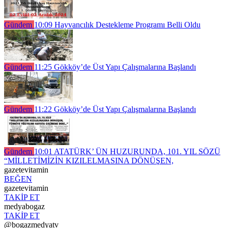
Gündem
10:09
Hayvancılık Destekleme Programı Belli Oldu
Gündem
11:25
Gökköy’de Üst Yapı Çalışmalarına Başlandı
Gündem
11:22
Gökköy’de Üst Yapı Çalışmalarına Başlandı
Gündem
10:01
ATATÜRK’ ÜN HUZURUNDA, 101. YIL SÖZÜ
“MİLLETİMİZİN KIZILELMASINA DÖNÜŞEN,
gazetevitamin
BEĞEN
gazetevitamin
TAKİP ET
medyabogaz
TAKİP ET
@bogazmedyatv