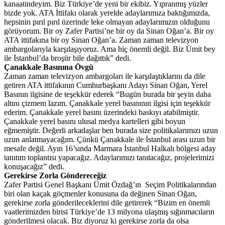
kanaatindeyim. Biz Türkiye’de yeni bir ekibiz. Yıpranmış yüzler
bizde yok. ATA İttifakı olarak yerelde adaylarımıza baktığımızda,
hepsinin pırıl pırıl üzerinde leke olmayan adaylarımızın olduğunu
görüyorum. Bir oy Zafer Partisi’ne bir oy da Sinan Oğan’a. Bir oy
ATA ittifakına bir oy Sinan Oğan’a. Zaman zaman televizyon
ambargolarıyla karşılaşıyoruz. Ama hiç önemli değil. Biz Ümit bey
ile İstanbul’da broşür bile dağıttık” dedi.
Çanakkale Basınına Övgü
Zaman zaman televizyon ambargoları ile karşılaştıklarını da dile
getiren ATA ittifakının Cumhurbaşkanı Adayı Sinan Oğan, Yerel
Basının ilgisine de teşekkür ederek “Bugün burada bir şeyin daha
altını çizmem lazım. Çanakkale yerel basınının ilgisi için teşekkür
ederim. Çanakkale yerel basını üzerindeki baskıyı atabilmiştir.
Çanakkale yerel basını ulusal medya kartelleri gibi boyun
eğmemiştir. Değerli arkadaşlar ben burada size politikalarımızı uzun
uzun anlatmayacağım. Çünkü Çanakkale ile İstanbul arası uzun bir
mesafe değil. Ayın 16’sında Marmara İstanbul Halkalı bölgesi aday
tanıtım toplantısı yapacağız. Adaylarımızı tanıtacağız, projelerimizi
konuşacağız” dedi.
Gerekirse Zorla Göndereceğiz
Zafer Partisi Genel Başkanı Ümit Özdağ’ın Seçim Politikalarından
biri olan kaçak göçmenler konusuna da değinen Sinan Oğan,
gerekirse zorla gönderileceklerini dile getirerek “Bizim en önemli
vaatlerimizden birisi Türkiye’de 13 milyona ulaşmış sığınmacıların
gönderilmesi olacak. Biz diyoruz ki gerekirse zorla da olsa