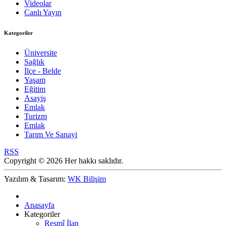
Videolar
Canlı Yayın
Kategoriler
Üniversite
Sağlık
İlçe - Belde
Yaşam
Eğitim
Asayiş
Emlak
Turizm
Emlak
Tarım Ve Sanayi
RSS
Copyright © 2026 Her hakkı saklıdır.
Yazılım & Tasarım:
WK Bilişim
Anasayfa
Kategoriler
Resmî İlan