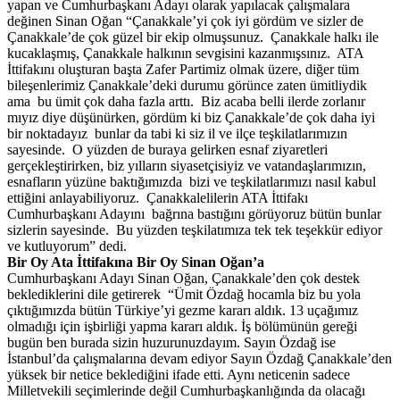
yapan ve Cumhurbaşkanı Adayı olarak yapılacak çalışmalara
değinen Sinan Oğan “Çanakkale’yi çok iyi gördüm ve sizler de
Çanakkale’de çok güzel bir ekip olmuşsunuz. Çanakkale halkı ile
kucaklaşmış, Çanakkale halkının sevgisini kazanmışsınız. ATA
İttifakını oluşturan başta Zafer Partimiz olmak üzere, diğer tüm
bileşenlerimiz Çanakkale’deki durumu görünce zaten ümitliydik
ama bu ümit çok daha fazla arttı. Biz acaba belli ilerde zorlanır
mıyız diye düşünürken, gördüm ki biz Çanakkale’de çok daha iyi
bir noktadayız bunlar da tabi ki siz il ve ilçe teşkilatlarımızın
sayesinde. O yüzden de buraya gelirken esnaf ziyaretleri
gerçekleştirirken, biz yılların siyasetçisiyiz ve vatandaşlarımızın,
esnafların yüzüne baktığımızda bizi ve teşkilatlarımızı nasıl kabul
ettiğini anlayabiliyoruz. Çanakkalelilerin ATA İttifakı
Cumhurbaşkanı Adayını bağrına bastığını görüyoruz bütün bunlar
sizlerin sayesinde. Bu yüzden teşkilatımıza tek tek teşekkür ediyor
ve kutluyorum” dedi.
Bir Oy Ata İttifakına Bir Oy Sinan Oğan’a
Cumhurbaşkanı Adayı Sinan Oğan, Çanakkale’den çok destek
beklediklerini dile getirerek “Ümit Özdağ hocamla biz bu yola
çıktığımızda bütün Türkiye’yi gezme kararı aldık. 13 uçağımız
olmadığı için işbirliği yapma kararı aldık. İş bölümünün gereği
bugün ben burada sizin huzurunuzdayım. Sayın Özdağ ise
İstanbul’da çalışmalarına devam ediyor Sayın Özdağ Çanakkale’den
yüksek bir netice beklediğini ifade etti. Aynı neticenin sadece
Milletvekili seçimlerinde değil Cumhurbaşkanlığında da olacağı