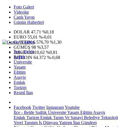
Foto Galeri
Videolar
Canlı Yayın
Günün Haberleri
DOLAR
47,71
%0,18
EURO
55,01
%-0,01
G.ALTIN
6.576,70
%1,30
GÜMÜŞ
98
%3,57
İlçe - Belde
IMKB
13.910,62
%0,81
Sağlık
BITCOIN
64.372
%-0,68
Üniversite
Yaşam
Eğitim
Asayiş
Emlak
Turizm
Resmî İlan
Facebook
Twitter
Instagram
Youtube
İlçe - Belde
Sağlık
Üniversite
Yaşam
Eğitim
Asayiş
Emlak
Turizm
Emlak
Tarım Ve Sanayi
Belediye
Teknoloji
Yerel
Tanıtım
İş Dünyası
Yatırım
İlan
Gündem