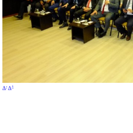
-
+
A
A