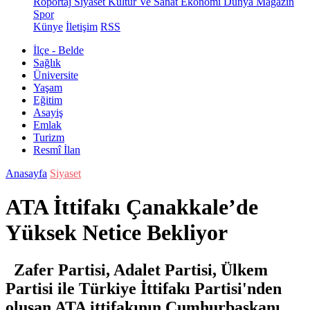
Röportaj
Siyaset
Kültür Ve Sanat
Ekonomi
Dünya
Magazin
Spor
Künye
İletişim
RSS
İlçe - Belde
Sağlık
Üniversite
Yaşam
Eğitim
Asayiş
Emlak
Turizm
Resmî İlan
Anasayfa
Siyaset
ATA İttifakı Çanakkale’de
Yüksek Netice Bekliyor
Zafer Partisi, Adalet Partisi, Ülkem
Partisi ile Türkiye İttifakı Partisi'nden
oluşan ATA ittifakının Cumhurbaşkanı