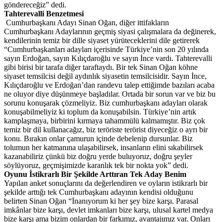
göndereceğiz” dedi.
Tahterevalli Benzetmesi
Cumhurbaşkanı Adayı Sinan Oğan, diğer ittifakların
Cumhurbaşkanı Adaylarının geçmiş siyasi çalışmalara da değinerek,
kendilerinin temiz bir dille siyaset yürüteceklerini dile getirerek
“Cumhurbaşkanları adayları içerisinde Türkiye’nin son 20 yılında
sayın Erdoğan, sayın Kılıçdaroğlu ve sayın İnce vardı. Tahterevalli
gibi birisi bir tarafa diğer taraftaydı. Bir tek Sinan Oğan köhne
siyaset temsilcisi değil aydınlık siyasetin temsilcisidir. Sayın İnce,
Kılıçdaroğlu ve Erdoğan’dan randevu talep ettiğimde bazıları acaba
ne oluyor diye düşünmeye başladılar. Ortada bir sorun var ve biz bu
sorunu konuşarak çözmeliyiz. Biz cumhurbaşkanı adayları olarak
konuşabilmeliyiz ki toplum da konuşabilsin. Türkiye’nin artık
kamplaşmaya, birbirini kırmaya tahammülü kalmamıştır. Biz çok
temiz bir dil kullanacağız, biz teröriste terörist diyeceğiz o ayrı bir
konu. Bırakın onlar çamurun içinde debelenip dursunlar. Biz
tolumun her katmanına ulaşabilirsek, insanların elini sıkabilirsek
kazanabiliriz çünkü biz doğru yerde buluyoruz, doğru şeyler
söylüyoruz, geçmişimizde karanlık tek bir nokta yok” dedi.
Oyunu İstikrarlı Bir Şekilde Arttıran Tek Aday Benim
Yapılan anket sonuçlarını da değerlendiren ve oyların istikrarlı bir
şekilde arttığı tek Cumhurbaşkanı adayının kendisi olduğunu
belirten Sinan Oğan “İnanıyorum ki her şey bize karşı. Parasal
imkânlar bize karşı, devlet imkanları bize karşı, ulusal kartel medya
bize karşı ama bizim onlardan bir farkımız, avantajımız var. Onları