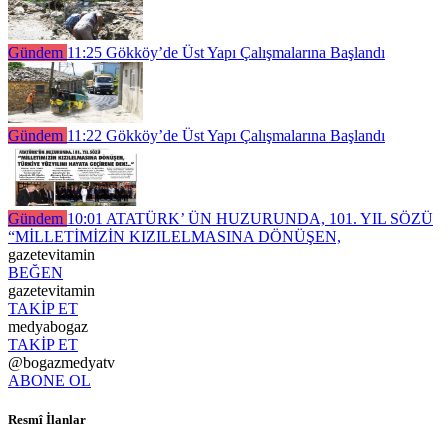
Gündem
11:25
Gökköy’de Üst Yapı Çalışmalarına Başlandı
Gündem
11:22
Gökköy’de Üst Yapı Çalışmalarına Başlandı
Gündem
10:01
ATATÜRK’ ÜN HUZURUNDA, 101. YIL SÖZÜ
“MİLLETİMİZİN KIZILELMASINA DÖNÜŞEN,
gazetevitamin
BEĞEN
gazetevitamin
TAKİP ET
medyabogaz
TAKİP ET
@bogazmedyatv
ABONE OL
Resmî İlanlar