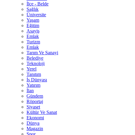
İlçe - Belde
Sağlık
Üniversite
Yaşam
Eğitim
Asayiş
Emlak
Turizm
Emlak
Tarım Ve Sanayi
Belediye
Teknoloji
Yerel
Tanıtım
İş Dünyası
Yatırım
İlan
Gündem
Röportaj
Siyaset
Kültür Ve Sanat
Ekonomi
Dünya
Magazin
Spor