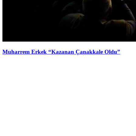
Muharrem Erkek “Kazanan Çanakkale Oldu”