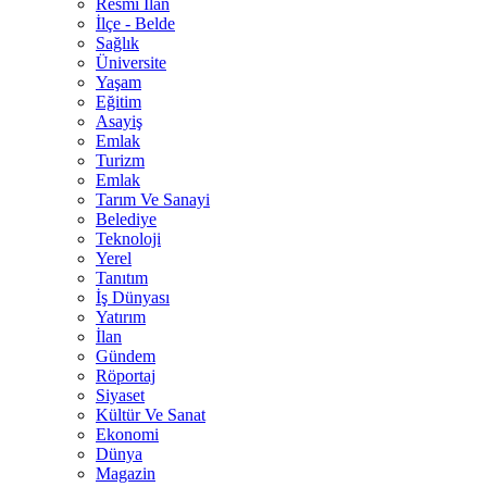
Resmî İlan
İlçe - Belde
Sağlık
Üniversite
Yaşam
Eğitim
Asayiş
Emlak
Turizm
Emlak
Tarım Ve Sanayi
Belediye
Teknoloji
Yerel
Tanıtım
İş Dünyası
Yatırım
İlan
Gündem
Röportaj
Siyaset
Kültür Ve Sanat
Ekonomi
Dünya
Magazin