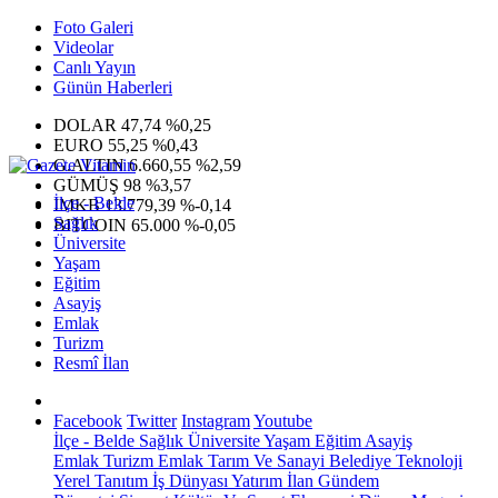
Foto Galeri
Videolar
Canlı Yayın
Günün Haberleri
DOLAR
47,74
%0,25
EURO
55,25
%0,43
G.ALTIN
6.660,55
%2,59
GÜMÜŞ
98
%3,57
İlçe - Belde
IMKB
13.779,39
%-0,14
Sağlık
BITCOIN
65.000
%-0,05
Üniversite
Yaşam
Eğitim
Asayiş
Emlak
Turizm
Resmî İlan
Facebook
Twitter
Instagram
Youtube
İlçe - Belde
Sağlık
Üniversite
Yaşam
Eğitim
Asayiş
Emlak
Turizm
Emlak
Tarım Ve Sanayi
Belediye
Teknoloji
Yerel
Tanıtım
İş Dünyası
Yatırım
İlan
Gündem