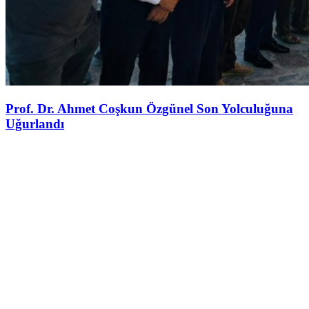
Prof. Dr. Ahmet Coşkun Özgünel Son Yolculuğuna
Uğurlandı