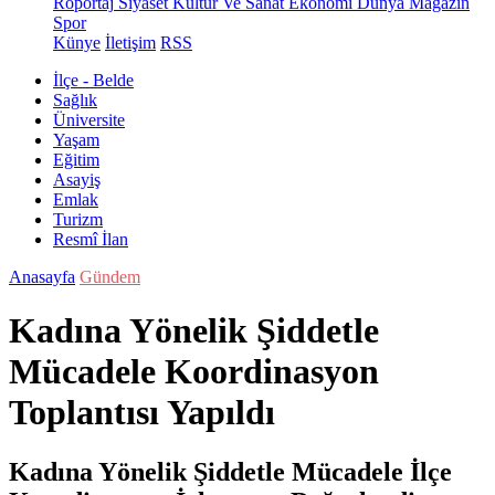
Röportaj
Siyaset
Kültür Ve Sanat
Ekonomi
Dünya
Magazin
Spor
Künye
İletişim
RSS
İlçe - Belde
Sağlık
Üniversite
Yaşam
Eğitim
Asayiş
Emlak
Turizm
Resmî İlan
Anasayfa
Gündem
Kadına Yönelik Şiddetle
Mücadele Koordinasyon
Toplantısı Yapıldı
Kadına Yönelik Şiddetle Mücadele İlçe