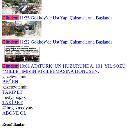
Gündem
11:25
Gökköy’de Üst Yapı Çalışmalarına Başlandı
Gündem
11:22
Gökköy’de Üst Yapı Çalışmalarına Başlandı
Gündem
10:01
ATATÜRK’ ÜN HUZURUNDA, 101. YIL SÖZÜ
“MİLLETİMİZİN KIZILELMASINA DÖNÜŞEN,
gazetevitamin
BEĞEN
gazetevitamin
TAKİP ET
medyabogaz
TAKİP ET
@bogazmedyatv
ABONE OL
Resmî İlanlar