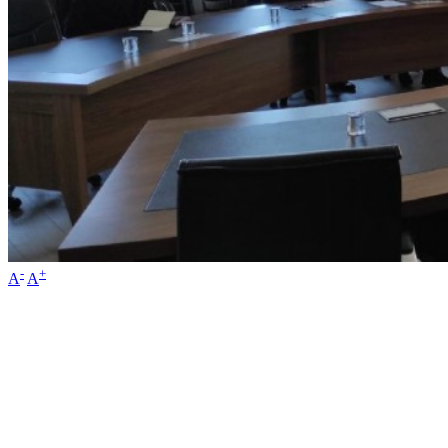
-
+
A
A