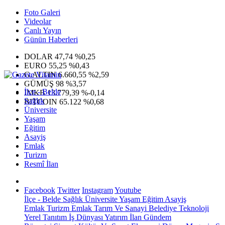
Foto Galeri
Videolar
Canlı Yayın
Günün Haberleri
DOLAR
47,74
%0,25
EURO
55,25
%0,43
G.ALTIN
6.660,55
%2,59
GÜMÜŞ
98
%3,57
İlçe - Belde
IMKB
13.779,39
%-0,14
Sağlık
BITCOIN
65.122
%0,68
Üniversite
Yaşam
Eğitim
Asayiş
Emlak
Turizm
Resmî İlan
Facebook
Twitter
Instagram
Youtube
İlçe - Belde
Sağlık
Üniversite
Yaşam
Eğitim
Asayiş
Emlak
Turizm
Emlak
Tarım Ve Sanayi
Belediye
Teknoloji
Yerel
Tanıtım
İş Dünyası
Yatırım
İlan
Gündem