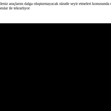
iz araçlarını dalga oluşturmayacak süratle seyir etmeleri konusunda u
slar ile tekrarlıyor