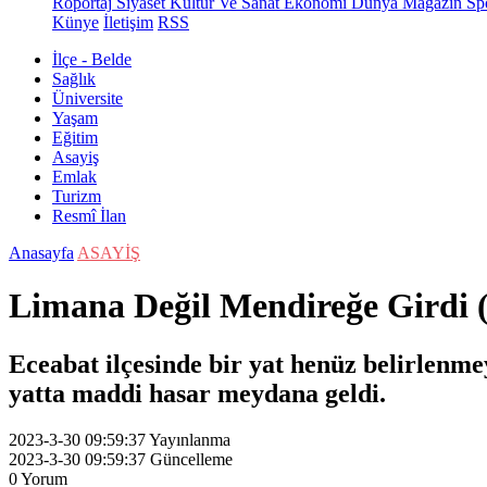
Röportaj
Siyaset
Kültür Ve Sanat
Ekonomi
Dünya
Magazin
Sp
Künye
İletişim
RSS
İlçe - Belde
Sağlık
Üniversite
Yaşam
Eğitim
Asayiş
Emlak
Turizm
Resmî İlan
Anasayfa
ASAYİŞ
Limana Değil Mendireğe Girdi
Eceabat ilçesinde bir yat henüz belirlenme
yatta maddi hasar meydana geldi.
2023-3-30 09:59:37
Yayınlanma
2023-3-30 09:59:37
Güncelleme
0
Yorum