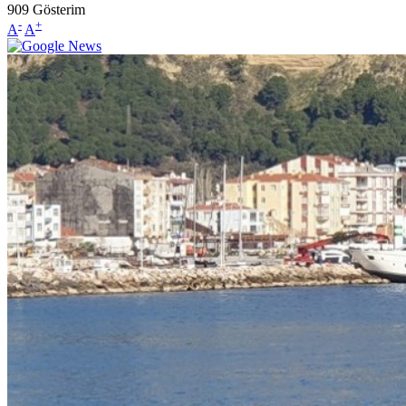
909
Gösterim
-
+
A
A