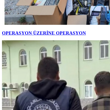
OPERASYON ÜZERİNE OPERASYON