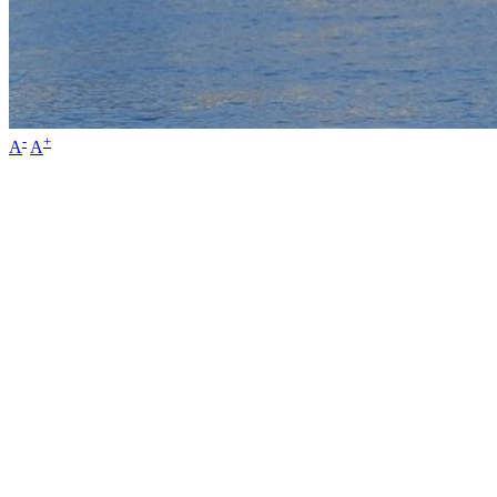
-
+
A
A