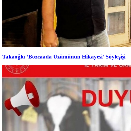
Takaoğlu ‘Bozcaada Üzümünün Hikayesi’ Söyleşişi