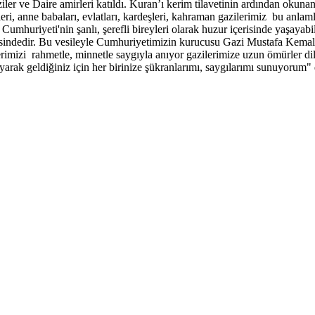
ler ve Daire amirleri katıldı. Kuran’ı kerim tilavetinin ardından okunan
 anne babaları, evlatları, kardeşleri, kahraman gazilerimiz bu anlamlı i
uriyeti'nin şanlı, şerefli bireyleri olarak huzur içerisinde yaşayabil
yesindedir. Bu vesileyle Cumhuriyetimizin kurucusu Gazi Mustafa Kemal 
erimizi rahmetle, minnetle saygıyla anıyor gazilerimize uzun ömürler d
yarak geldiğiniz için her birinize şükranlarımı, saygılarımı sunuyorum" 