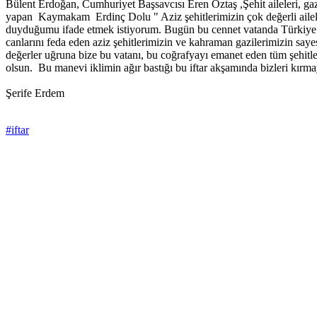
Bülent Erdoğan, Cumhuriyet Başsavcısı Eren Öztaş ,Şehit aileleri, gazi
yapan Kaymakam Erdinç Dolu " Aziz şehitlerimizin çok değerli aileleri,
duyduğumu ifade etmek istiyorum. Bugün bu cennet vatanda Türkiye Cumh
canlarını feda eden aziz şehitlerimizin ve kahraman gazilerimizin sa
değerler uğruna bize bu vatanı, bu coğrafyayı emanet eden tüm şehitl
olsun. Bu manevi iklimin ağır bastığı bu iftar akşamında bizleri kırma
Şerife Erdem
#iftar