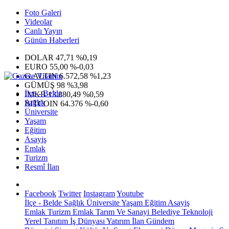
Foto Galeri
Videolar
Canlı Yayın
Günün Haberleri
DOLAR
47,71
%0,19
EURO
55,00
%-0,03
G.ALTIN
6.572,58
%1,23
GÜMÜŞ
98
%3,98
İlçe - Belde
IMKB
13.880,49
%0,59
Sağlık
BITCOIN
64.376
%-0,60
Üniversite
Yaşam
Eğitim
Asayiş
Emlak
Turizm
Resmî İlan
Facebook
Twitter
Instagram
Youtube
İlçe - Belde
Sağlık
Üniversite
Yaşam
Eğitim
Asayiş
Emlak
Turizm
Emlak
Tarım Ve Sanayi
Belediye
Teknoloji
Yerel
Tanıtım
İş Dünyası
Yatırım
İlan
Gündem