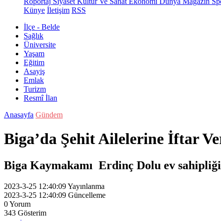
Röportaj
Siyaset
Kültür Ve Sanat
Ekonomi
Dünya
Magazin
Sp
Künye
İletişim
RSS
İlçe - Belde
Sağlık
Üniversite
Yaşam
Eğitim
Asayiş
Emlak
Turizm
Resmî İlan
Anasayfa
Gündem
Biga’da Şehit Ailelerine İftar Ve
Biga Kaymakamı Erdinç Dolu ev sahipliğinde
2023-3-25 12:40:09
Yayınlanma
2023-3-25 12:40:09
Güncelleme
0
Yorum
343
Gösterim