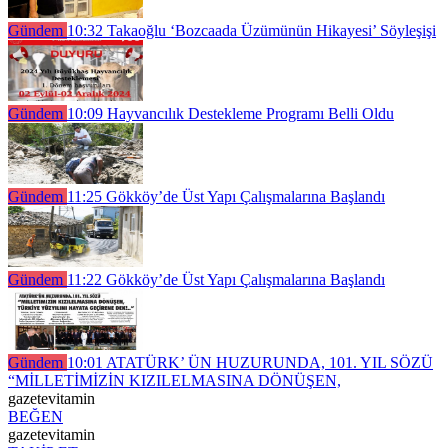
Gündem
10:32
Takaoğlu ‘Bozcaada Üzümünün Hikayesi’ Söyleşişi
Gündem
10:09
Hayvancılık Destekleme Programı Belli Oldu
Gündem
11:25
Gökköy’de Üst Yapı Çalışmalarına Başlandı
Gündem
11:22
Gökköy’de Üst Yapı Çalışmalarına Başlandı
Gündem
10:01
ATATÜRK’ ÜN HUZURUNDA, 101. YIL SÖZÜ
“MİLLETİMİZİN KIZILELMASINA DÖNÜŞEN,
gazetevitamin
BEĞEN
gazetevitamin