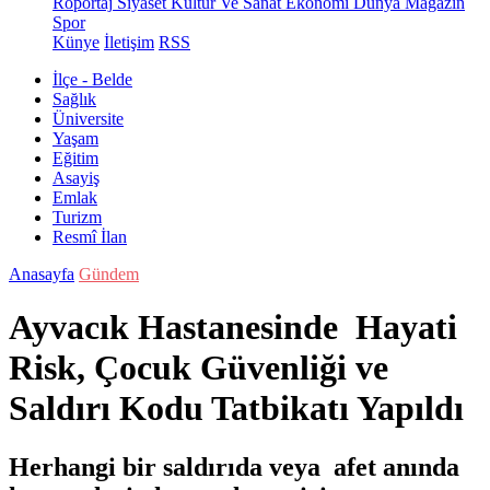
Röportaj
Siyaset
Kültür Ve Sanat
Ekonomi
Dünya
Magazin
Spor
Künye
İletişim
RSS
İlçe - Belde
Sağlık
Üniversite
Yaşam
Eğitim
Asayiş
Emlak
Turizm
Resmî İlan
Anasayfa
Gündem
Ayvacık Hastanesinde Hayati
Risk, Çocuk Güvenliği ve
Saldırı Kodu Tatbikatı Yapıldı
Herhangi bir saldırıda veya afet anında