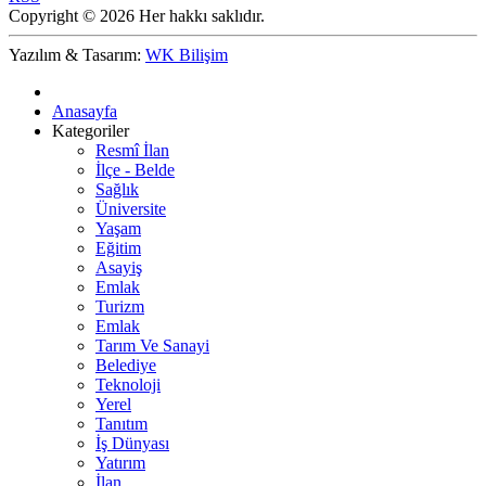
Copyright © 2026 Her hakkı saklıdır.
Yazılım & Tasarım:
WK Bilişim
Anasayfa
Kategoriler
Resmî İlan
İlçe - Belde
Sağlık
Üniversite
Yaşam
Eğitim
Asayiş
Emlak
Turizm
Emlak
Tarım Ve Sanayi
Belediye
Teknoloji
Yerel
Tanıtım
İş Dünyası
Yatırım
İlan