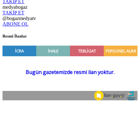
TAKİP ET
medyabogaz
TAKİP ET
@bogazmedyatv
ABONE OL
Resmî İlanlar