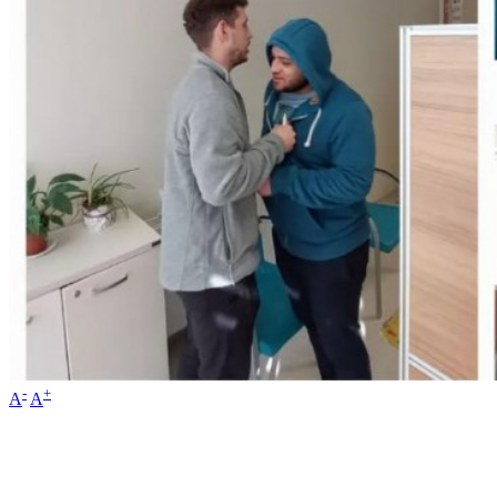
-
+
A
A