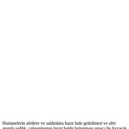
Hastanelerin afetlere ve saldırılara hazır hale getirilmesi ve afet
anında sağlık çalışanlarının hazır halde bulunması amacı ile Ayvacık