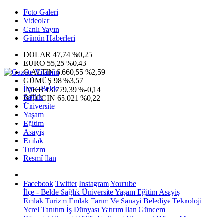
Foto Galeri
Videolar
Canlı Yayın
Günün Haberleri
DOLAR
47,74
%0,25
EURO
55,25
%0,43
G.ALTIN
6.660,55
%2,59
GÜMÜŞ
98
%3,57
İlçe - Belde
IMKB
13.779,39
%-0,14
Sağlık
BITCOIN
65.021
%0,22
Üniversite
Yaşam
Eğitim
Asayiş
Emlak
Turizm
Resmî İlan
Facebook
Twitter
Instagram
Youtube
İlçe - Belde
Sağlık
Üniversite
Yaşam
Eğitim
Asayiş
Emlak
Turizm
Emlak
Tarım Ve Sanayi
Belediye
Teknoloji
Yerel
Tanıtım
İş Dünyası
Yatırım
İlan
Gündem