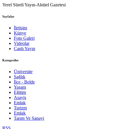
Yerel Süreli Yayın-Aktüel Gazetesi
Sayfalar
İletişim
Künye
Foto Galeri
Videolar
Canlı Yayın
Kategoriler
Üniversite
Sağlık
İlçe - Belde
Yaşam
Eğitim
Asayiş
Emlak
Turizm
Emlak
Tarım Ve Sanayi
RSS