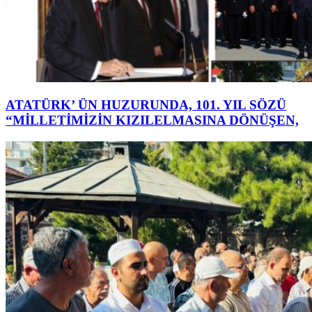
ATATÜRK’ ÜN HUZURUNDA, 101. YIL SÖZÜ
“MİLLETİMİZİN KIZILELMASINA DÖNÜŞEN,