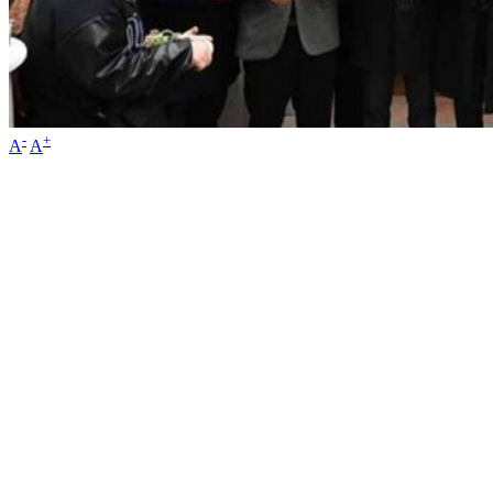
-
+
A
A