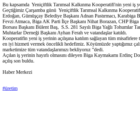
Bu kapsamda Yeniçiftlik Tarımsal Kalkınma Kooperatifi'nin yeni iş yeri
Geçtiğimiz Çarşamba günü Yeniçiftlik Tarımsal Kalkınma Kooperatifi’
Erdoğan, Gümüşçay Belediye Başkanı Adnan Pastırmacı, Karabiga Be
Fevzi Atmaca, Biga AK Parti İlçe Başkanı Nihat Borazan, CHP Biga 
Borsası Başkanı Bülent Baş, S.S. 281 Sayılı Biga Yağlı Tohumlar Ta
Muhtarlar Derneği Başkanı Ayhan Ferah ve vatandaşlar katıldı.
Kooperatifin yeni iş yerinin açılışına katılım sağlayan tüm misafirler
en iyi hizmeti vermek öncelikli hedefimiz. Köyümüzde yaptığımız çalış
marketimize tüm vatandaşlarımızı bekliyoruz ”dedi.
Açılan iş yerinin hayırlı olmasını dileyen Biga Kaymakamı Erdinç Do
açılış son buldu.
Haber Merkezi
#üretim