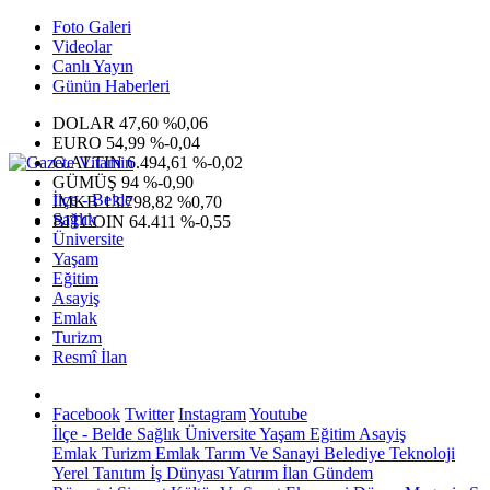
Foto Galeri
Videolar
Canlı Yayın
Günün Haberleri
DOLAR
47,60
%0,06
EURO
54,99
%-0,04
G.ALTIN
6.494,61
%-0,02
GÜMÜŞ
94
%-0,90
İlçe - Belde
IMKB
13.798,82
%0,70
Sağlık
BITCOIN
64.411
%-0,55
Üniversite
Yaşam
Eğitim
Asayiş
Emlak
Turizm
Resmî İlan
Facebook
Twitter
Instagram
Youtube
İlçe - Belde
Sağlık
Üniversite
Yaşam
Eğitim
Asayiş
Emlak
Turizm
Emlak
Tarım Ve Sanayi
Belediye
Teknoloji
Yerel
Tanıtım
İş Dünyası
Yatırım
İlan
Gündem