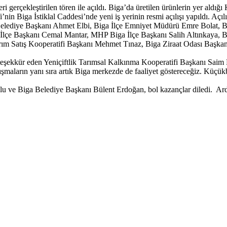
 gerçekleştirilen tören ile açıldı. Biga’da üretilen ürünlerin yer aldığı
nin Biga İstiklal Caddesi’nde yeni iş yerinin resmi açılışı yapıldı. A
lediye Başkanı Ahmet Elbi, Biga İlçe Emniyet Müdürü Emre Bolat, Bi
İlçe Başkanı Cemal Mantar, MHP Biga İlçe Başkanı Salih Altınkaya, B
rım Satış Kooperatifi Başkanı Mehmet Tınaz, Biga Ziraat Odası Başkan
e teşekkür eden Yeniçiftlik Tarımsal Kalkınma Kooperatifi Başkanı Saim 
maların yanı sıra artık Biga merkezde de faaliyet göstereceğiz. Küçükba
lu ve Biga Belediye Başkanı Bülent Erdoğan, bol kazançlar diledi. Ard