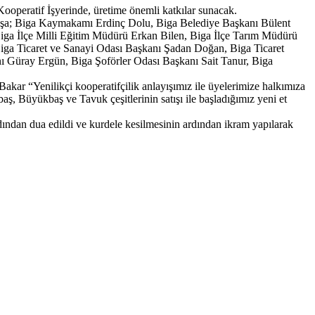
 Kooperatif İşyerinde, üretime önemli katkılar sunacak.
çılışa; Biga Kaymakamı Erdinç Dolu, Biga Belediye Başkanı Bülent
ga İlçe Milli Eğitim Müdürü Erkan Bilen, Biga İlçe Tarım Müdürü
iga Ticaret ve Sanayi Odası Başkanı Şadan Doğan, Biga Ticaret
ı Güray Ergün, Biga Şoförler Odası Başkanı Sait Tanur, Biga
Bakar “Yenilikçi kooperatifçilik anlayışımız ile üyelerimize halkımıza
ş, Büyükbaş ve Tavuk çeşitlerinin satışı ile başladığımız yeni et
ından dua edildi ve kurdele kesilmesinin ardından ikram yapılarak