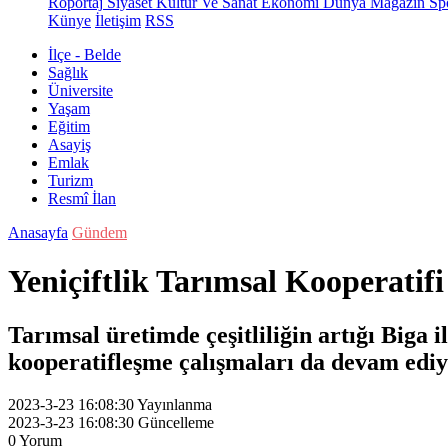
Röportaj
Siyaset
Kültür Ve Sanat
Ekonomi
Dünya
Magazin
Sp
Künye
İletişim
RSS
İlçe - Belde
Sağlık
Üniversite
Yaşam
Eğitim
Asayiş
Emlak
Turizm
Resmî İlan
Anasayfa
Gündem
Yeniçiftlik Tarımsal Kooperatifi
Tarımsal üretimde çeşitliliğin artığı Biga 
kooperatifleşme çalışmaları da devam ediy
2023-3-23 16:08:30
Yayınlanma
2023-3-23 16:08:30
Güncelleme
0
Yorum