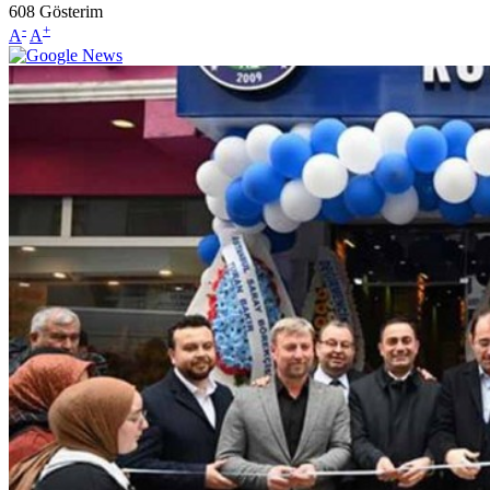
608
Gösterim
-
+
A
A