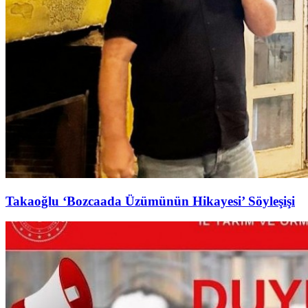
Takaoğlu ‘Bozcaada Üzümünün Hikayesi’ Söyleşişi