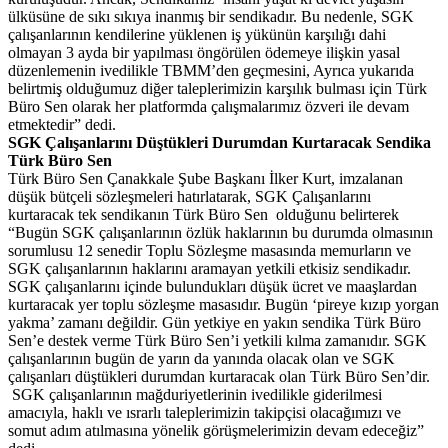
ülküsüne de sıkı sıkıya inanmış bir sendikadır. Bu nedenle, SGK
çalışanlarının kendilerine yüklenen iş yükünün karşılığı dahi
olmayan 3 ayda bir yapılması öngörülen ödemeye ilişkin yasal
düzenlemenin ivedilikle TBMM’den geçmesini, Ayrıca yukarıda
belirtmiş olduğumuz diğer taleplerimizin karşılık bulması için Türk
Büro Sen olarak her platformda çalışmalarımız özveri ile devam
etmektedir” dedi.
SGK Çalışanlarını Düştükleri Durumdan Kurtaracak Sendika
Türk Büro Sen
Türk Büro Sen Çanakkale Şube Başkanı İlker Kurt, imzalanan
düşük bütçeli sözleşmeleri hatırlatarak, SGK Çalışanlarını
kurtaracak tek sendikanın Türk Büro Sen olduğunu belirterek
“Bugün SGK çalışanlarının özlük haklarının bu durumda olmasının
sorumlusu 12 senedir Toplu Sözleşme masasında memurların ve
SGK çalışanlarının haklarını aramayan yetkili etkisiz sendikadır.
SGK çalışanlarını içinde bulundukları düşük ücret ve maaşlardan
kurtaracak yer toplu sözleşme masasıdır. Bugün ‘pireye kızıp yorgan
yakma’ zamanı değildir. Gün yetkiye en yakın sendika Türk Büro
Sen’e destek verme Türk Büro Sen’i yetkili kılma zamanıdır. SGK
çalışanlarının bugün de yarın da yanında olacak olan ve SGK
çalışanları düştükleri durumdan kurtaracak olan Türk Büro Sen’dir.
SGK çalışanlarının mağduriyetlerinin ivedilikle giderilmesi
amacıyla, haklı ve ısrarlı taleplerimizin takipçisi olacağımızı ve
somut adım atılmasına yönelik görüşmelerimizin devam edeceğiz”