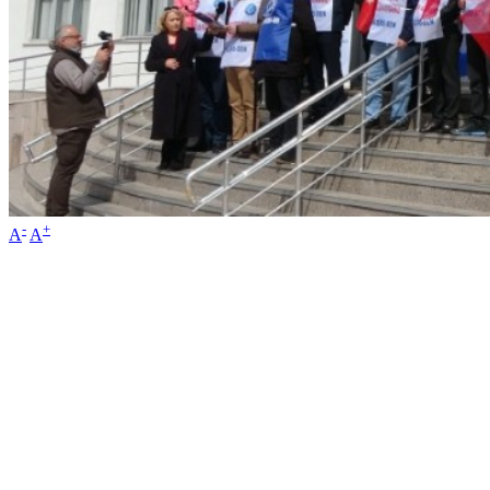
-
+
A
A