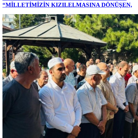
“MİLLETİMİZİN KIZILELMASINA DÖNÜŞEN,