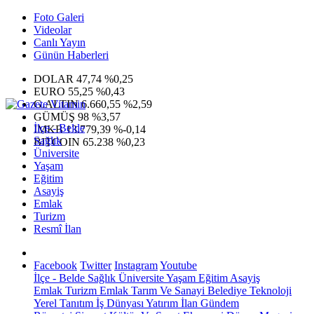
Foto Galeri
Videolar
Canlı Yayın
Günün Haberleri
DOLAR
47,74
%0,25
EURO
55,25
%0,43
G.ALTIN
6.660,55
%2,59
GÜMÜŞ
98
%3,57
İlçe - Belde
IMKB
13.779,39
%-0,14
Sağlık
BITCOIN
65.238
%0,23
Üniversite
Yaşam
Eğitim
Asayiş
Emlak
Turizm
Resmî İlan
Facebook
Twitter
Instagram
Youtube
İlçe - Belde
Sağlık
Üniversite
Yaşam
Eğitim
Asayiş
Emlak
Turizm
Emlak
Tarım Ve Sanayi
Belediye
Teknoloji
Yerel
Tanıtım
İş Dünyası
Yatırım
İlan
Gündem