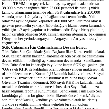
Kanun TBMM’den geçerek kanunlaşmış, uygulamada kadrosu
38.000 olmasına rağmen fiilen 23.000 personel ile rutin iş yükü
kamu ortalamasının üzerinde olan SGK çalışanlarıyla 2.250.000
vatandaşımıza 1-2 ayda aylık bağlanması istenmektedir. Yıllık
ortalama aylık bağlama kapasitesi 400.000 olan Kurumda olması
gereken personelin yaklaşık %50 eksiğiyle hizmet veren kurumda 6
yıllık işin 1-2 ayda yapılması istenilmektedir. Böyle bir iş yükünün,
hiçbir karşılığı olmadan SGK çalışanlarından istenmesi, beklenmesi
Dünyanın her yerinde angaryadır. Angarya da Anayasamıza göre
suçtur” dedi.
SGK Çalışanları İçin Çalışmalarımız Devam Ediyor
Türk Büro-Sen Çanakkale Şube Başkanı İlker Kurt, sendika olarak
SGK çalışanlarının haklarını alabilmeleri için özveri ile çalışmalara
devam ettiklerini belirttiği açıklamasının devamında “Sendikamız
Türk Büro Sen bu kadar ağır iş yüküne karşın SGK çalışanları için
‘666 sayılı KHK ile kaldırılan ikramiyelerin yeniden müktesep hak
olarak düzenlenmesi, Kurum İçi Uzmanlık hakkı verilmesi, Sosyal
Güvenlik Hizmetleri Sınıfı oluşturulması ve buna bağlı Sosyal
Güvenlik Tazminatı ödenmesi, 666 sayılı KHK ile kaldırılan fazla
mesai ücretlerinin tekrar ödenmesi’ hususları Sayın Bakanımıza
hazırladığımız rapor ile sunulmuştur. Sendikamız Türk Büro Sen
kurulduğu günden bu güne, ‘bizim ilkemiz önce ülkemiz’ diyen,
sorumlu sendikacılığı kendine yol ve yöntem olarak belirlemiş
Türkiye sevdalılarının meydana getirdiği bir sivil toplum
kuruluşudur. Ancak, Sendikamız ‘insanı yaşat ki devlet yaşasın’