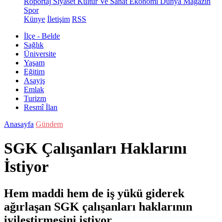
Röportaj
Siyaset
Kültür Ve Sanat
Ekonomi
Dünya
Magazin
Spor
Künye
İletişim
RSS
İlçe - Belde
Sağlık
Üniversite
Yaşam
Eğitim
Asayiş
Emlak
Turizm
Resmî İlan
Anasayfa
Gündem
SGK Çalışanları Haklarını
İstiyor
Hem maddi hem de iş yükü giderek
ağırlaşan SGK çalışanları haklarının
iyileştirmesini istiyor.