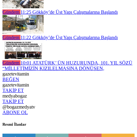
Gündem
11:25
Gökköy’de Üst Yapı Çalışmalarına Başlandı
Gündem
11:22
Gökköy’de Üst Yapı Çalışmalarına Başlandı
Gündem
10:01
ATATÜRK’ ÜN HUZURUNDA, 101. YIL SÖZÜ
“MİLLETİMİZİN KIZILELMASINA DÖNÜŞEN,
gazetevitamin
BEĞEN
gazetevitamin
TAKİP ET
medyabogaz
TAKİP ET
@bogazmedyatv
ABONE OL
Resmî İlanlar