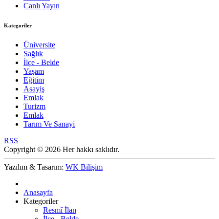
Canlı Yayın
Kategoriler
Üniversite
Sağlık
İlçe - Belde
Yaşam
Eğitim
Asayiş
Emlak
Turizm
Emlak
Tarım Ve Sanayi
RSS
Copyright © 2026 Her hakkı saklıdır.
Yazılım & Tasarım:
WK Bilişim
Anasayfa
Kategoriler
Resmî İlan
İlçe - Belde