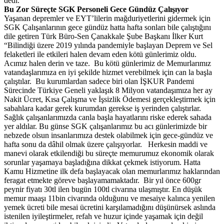
dedi.
Bu Zor Süreçte SGK Personeli Gece Gündüz Çalışıyor
Yaşanan depremler ve EYT’lilerin mağduriyetlerini gidermek için
SGK Çalışanlarının gece gündüz hatta hafta sonları bile çalıştığını
dile getiren Türk Büro-Sen Çanakkale Şube Başkanı İlker Kurt
“Bilindiği üzere 2019 yılında pandemiyle başlayan Deprem ve Sel
felaketleri ile etkileri halen devam eden kötü günlerimiz oldu.
Acımız halen derin ve taze. Bu kötü günlerimiz de Memurlarımız
vatandaşlarımıza en iyi şekilde hizmet verebilmek için can la başla
çalıştılar. Bu kurumlardan sadece biri olan İŞKUR Pandemi
Sürecinde Türkiye Geneli yaklaşık 8 Milyon vatandaşımıza her ay
Nakit Ücret, Kısa Çalışma ve İşsizlik Ödemesi gerçekleştirmek için
sabahlara kadar gerek kurumdan gerekse iş yerinden çalıştırlar.
Sağlık çalışanlarımızda canla başla hayatlarını riske ederek sahada
yer aldılar. Bu günse SGK çalışanlarımız bu acı günlerimizde bir
nebzede olsun insanlarımıza destek olabilmek için gece-gündüz ve
hafta sonu da dâhil olmak üzere çalışıyorlar. Herkesin maddi ve
manevi olarak etkilendiği bu süreçte memurumuz ekonomik olarak
sorunlar yaşamaya başladığına dikkat çekmek istiyorum. Hatta
Kamu Hizmetine ilk defa başlayacak olan memurlarımız haklarından
feragat etmekte göreve başlayamamaktadır. Bir yıl önce 600gr
peynir fiyatı 30tl ilen bugün 100tl civarına ulaşmıştır. En düşük
memur maaşı 11bin civarında olduğunu ve mesaiye kalınca yenilen
yemek ücreti bile mesai ücretini karşılamadığını düşünürsek aslında
istenilen iyileştirmeler, refah ve huzur içinde yaşamak için değil