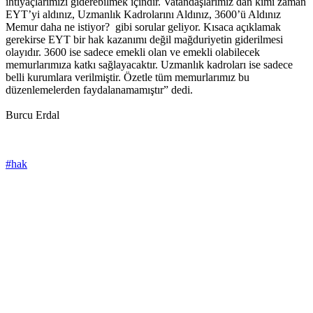
ihtiyaçlarımızı giderebilmek içindir. Vatandaşlarımız dan kimi zaman
EYT’yi aldınız, Uzmanlık Kadrolarını Aldınız, 3600’ü Aldınız
Memur daha ne istiyor? gibi sorular geliyor. Kısaca açıklamak
gerekirse EYT bir hak kazanımı değil mağduriyetin giderilmesi
olayıdır. 3600 ise sadece emekli olan ve emekli olabilecek
memurlarımıza katkı sağlayacaktır. Uzmanlık kadroları ise sadece
belli kurumlara verilmiştir. Özetle tüm memurlarımız bu
düzenlemelerden faydalanamamıştır” dedi.
Burcu Erdal
#hak