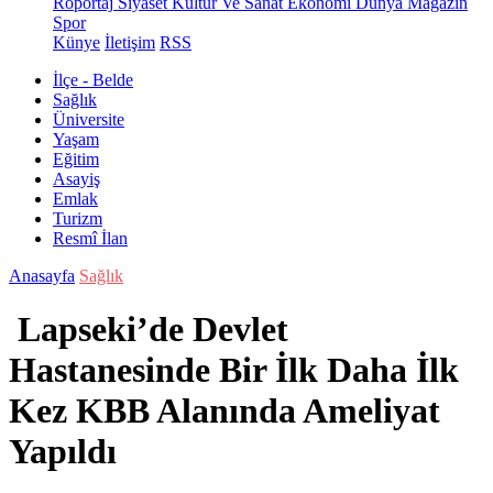
Röportaj
Siyaset
Kültür Ve Sanat
Ekonomi
Dünya
Magazin
Spor
Künye
İletişim
RSS
İlçe - Belde
Sağlık
Üniversite
Yaşam
Eğitim
Asayiş
Emlak
Turizm
Resmî İlan
Anasayfa
Sağlık
Lapseki’de Devlet
Hastanesinde Bir İlk Daha İlk
Kez KBB Alanında Ameliyat
Yapıldı