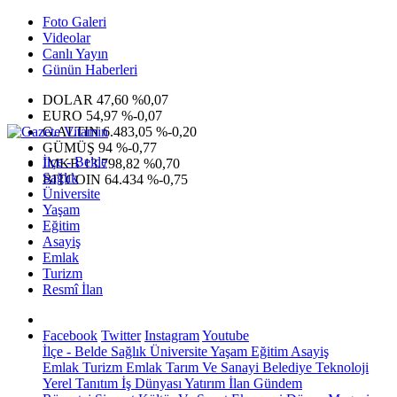
Foto Galeri
Videolar
Canlı Yayın
Günün Haberleri
DOLAR
47,60
%0,07
EURO
54,97
%-0,07
G.ALTIN
6.483,05
%-0,20
GÜMÜŞ
94
%-0,77
İlçe - Belde
IMKB
13.798,82
%0,70
Sağlık
BITCOIN
64.434
%-0,75
Üniversite
Yaşam
Eğitim
Asayiş
Emlak
Turizm
Resmî İlan
Facebook
Twitter
Instagram
Youtube
İlçe - Belde
Sağlık
Üniversite
Yaşam
Eğitim
Asayiş
Emlak
Turizm
Emlak
Tarım Ve Sanayi
Belediye
Teknoloji
Yerel
Tanıtım
İş Dünyası
Yatırım
İlan
Gündem