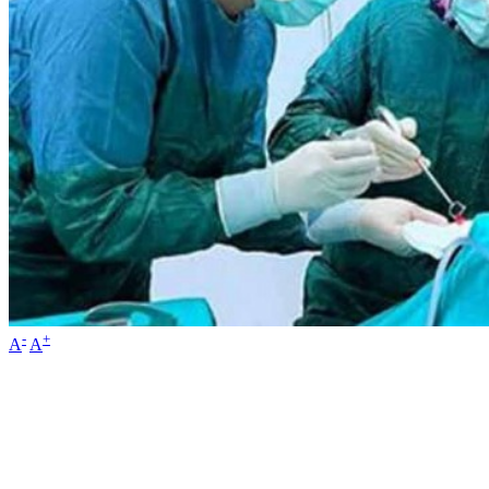
-
+
A
A