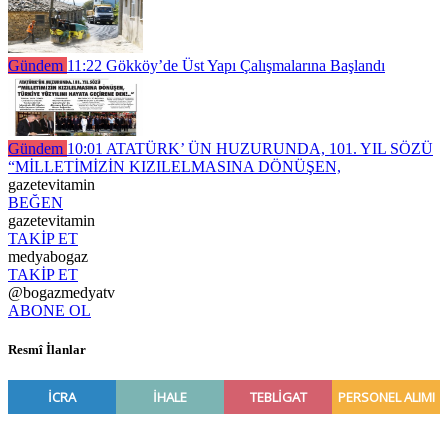
Gündem
11:22
Gökköy’de Üst Yapı Çalışmalarına Başlandı
Gündem
10:01
ATATÜRK’ ÜN HUZURUNDA, 101. YIL SÖZÜ
“MİLLETİMİZİN KIZILELMASINA DÖNÜŞEN,
gazetevitamin
BEĞEN
gazetevitamin
TAKİP ET
medyabogaz
TAKİP ET
@bogazmedyatv
ABONE OL
Resmî İlanlar