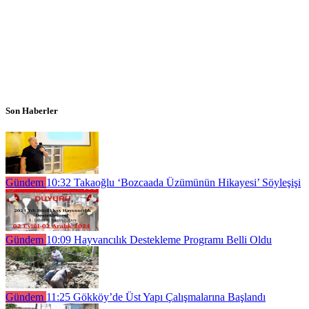
Son Haberler
Gündem
10:32
Takaoğlu ‘Bozcaada Üzümünün Hikayesi’ Söyleşişi
Gündem
10:09
Hayvancılık Destekleme Programı Belli Oldu
Gündem
11:25
Gökköy’de Üst Yapı Çalışmalarına Başlandı