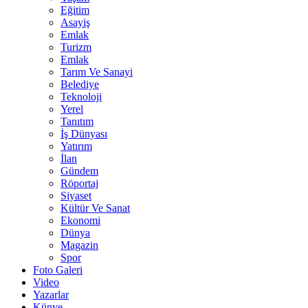
Eğitim
Asayiş
Emlak
Turizm
Emlak
Tarım Ve Sanayi
Belediye
Teknoloji
Yerel
Tanıtım
İş Dünyası
Yatırım
İlan
Gündem
Röportaj
Siyaset
Kültür Ve Sanat
Ekonomi
Dünya
Magazin
Spor
Foto Galeri
Video
Yazarlar
Künye