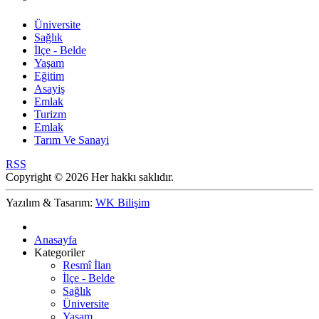
Üniversite
Sağlık
İlçe - Belde
Yaşam
Eğitim
Asayiş
Emlak
Turizm
Emlak
Tarım Ve Sanayi
RSS
Copyright © 2026 Her hakkı saklıdır.
Yazılım & Tasarım:
WK Bilişim
Anasayfa
Kategoriler
Resmî İlan
İlçe - Belde
Sağlık
Üniversite
Yaşam