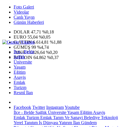
Foto Galeri
Videolar
Canlı Yayın
Günün Haberleri
DOLAR
47,71
%0,18
EURO
55,04
%0,05
G.ALTIN
6.614,81
%1,88
GÜMÜŞ
99
%4,74
İlçe - Belde
IMKB
13.826,64
%0,20
Sağlık
BITCOIN
64.862
%0,37
Üniversite
Yaşam
Eğitim
Asayiş
Emlak
Turizm
Resmî İlan
Facebook
Twitter
Instagram
Youtube
İlçe - Belde
Sağlık
Üniversite
Yaşam
Eğitim
Asayiş
Emlak
Turizm
Emlak
Tarım Ve Sanayi
Belediye
Teknoloji
Yerel
Tanıtım
İş Dünyası
Yatırım
İlan
Gündem