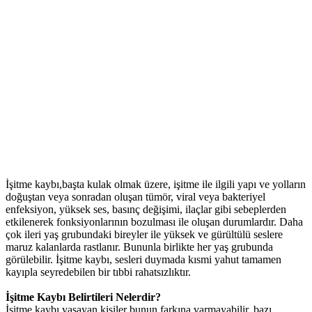
İşitme kaybı,başta kulak olmak üzere, işitme ile ilgili yapı ve yolların
doğuştan veya sonradan oluşan tümör, viral veya bakteriyel
enfeksiyon, yüksek ses, basınç değişimi, ilaçlar gibi sebeplerden
etkilenerek fonksiyonlarının bozulması ile oluşan durumlardır. Daha
çok ileri yaş grubundaki bireyler ile yüksek ve gürültülü seslere
maruz kalanlarda rastlanır. Bununla birlikte her yaş grubunda
görülebilir. İşitme kaybı, sesleri duymada kısmi yahut tamamen
kayıpla seyredebilen bir tıbbi rahatsızlıktır.
İşitme Kaybı Belirtileri Nelerdir?
İşitme kaybı yaşayan kişiler bunun farkına varmayabilir, bazı