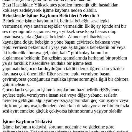
Bazı Hastalıklar: Yüksek ateş görülen menenjit gibi hastalıklar,
kokleayı zedeleyerek işitme kaybına neden olabilir.
Bebeklerde İşitme Kaybının Belirtileri Nelerdir ?
Bebeklerde işitme kaybının ilk belirtisi bebeğin sese tepki
vermemesi veya tutarsız tepkiler vermesidir. İlk üç ay içinde ani bir
ses duyduğunda sıçraması veya yüksek sese karşı hassas olup
uyanması ya da ağlaması beklenir. Altıncı ay itibariyle ses
kaynağına doğru bebeğin o yöne başını çevirerek bakması veya
tepki vermesi beklenir.Bir yaşa yaklaşıldığında bebeklerin bir veya
iki kelimelik “buraya gel, otur, kalk” gibi kolay komutları
algılanması beklenir. Bu gelişim aşamalarında herhangi bir problem
ya da farklılık hissedilirse mutlaka bir işitme testi
yapılmalıdır.Çocuklar duyduğunu taklit ederek öğrenir bu yüzden
duyması çok önemlidir. Eğer seslere tepki vermiyor, başını
çevirmiyorsa çocuğunuzu mutlaka işitme sorunuyla ilgili bir doktora
götürmelisiniz.
Çocuklarda yaşanan işitme kayıplarının bazı belirtileri;Söylenen
şeylere tepki vermiyorsa,insan sesi veya diğer yabancı seslerin
nereden geldiğini algılayamıyorsa,yaşıtlarından geç konuşuyor veya
hiç konuşamıyorsa,kelimeleri söylerken duraksıyorsa ve birden fazla
sesi ayırt etmekte güçlük çekiyorsa işitme sorunu yaşıyor olabilir.
İşitme Kaybının Tedavisi
İşitme kaybının tedavisi, sorunun nedenine ve şiddetine göre