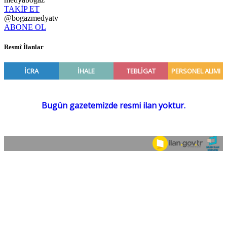
TAKİP ET
@bogazmedyatv
ABONE OL
Resmî İlanlar