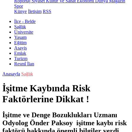
Röportaj
Siyaset
Kültür Ve Sanat
Ekonomi
Dünya
Magazin
Spor
Künye
İletişim
RSS
İlçe - Belde
Sağlık
Üniversite
Yaşam
Eğitim
Asayiş
Emlak
Turizm
Resmî İlan
Anasayfa
Sağlık
İşitme Kaybında Risk
Faktörlerine Dikkat !
İşitme ve Denge Bozuklukları Uzmanı
Odyolog Önder Paksoy işitme kaybı risk
faktörü hakkında önemli bilgiler verdi.