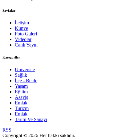
Sayfalar
İletişim
Künye
Foto Galeri
Videolar
Canlı Yayın
Kategoriler
Üniversite
Sağlık
İlçe - Belde
Yaşam
Eğitim
Asayiş
Emlak
Turizm
Emlak
Tarım Ve Sanayi
RSS
Copyright © 2026 Her hakkı saklıdır.