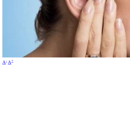
-
+
A
A