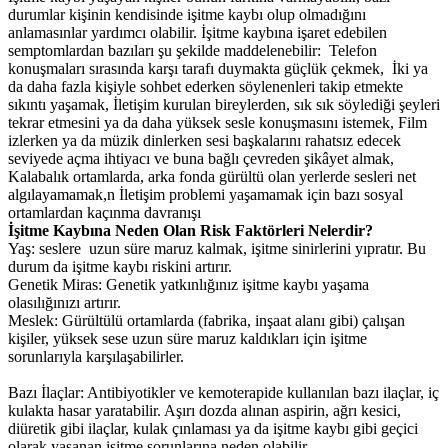
durumlar kişinin kendisinde işitme kaybı olup olmadığını
anlamasınlar yardımcı olabilir. İşitme kaybına işaret edebilen
semptomlardan bazıları şu şekilde maddelenebilir: Telefon
konuşmaları sırasında karşı tarafı duymakta güçlük çekmek, İki ya
da daha fazla kişiyle sohbet ederken söylenenleri takip etmekte
sıkıntı yaşamak, İletişim kurulan bireylerden, sık sık söylediği şeyleri
tekrar etmesini ya da daha yüksek sesle konuşmasını istemek, Film
izlerken ya da müzik dinlerken sesi başkalarını rahatsız edecek
seviyede açma ihtiyacı ve buna bağlı çevreden şikâyet almak,
Kalabalık ortamlarda, arka fonda gürültü olan yerlerde sesleri net
algılayamamak,n İletişim problemi yaşamamak için bazı sosyal
ortamlardan kaçınma davranışı
İşitme Kaybına Neden Olan Risk Faktörleri Nelerdir?
Yaş: seslere uzun süre maruz kalmak, işitme sinirlerini yıpratır. Bu
durum da işitme kaybı riskini artırır.
Genetik Miras: Genetik yatkınlığınız işitme kaybı yaşama
olasılığınızı artırır.
Meslek: Gürültülü ortamlarda (fabrika, inşaat alanı gibi) çalışan
kişiler, yüksek sese uzun süre maruz kaldıkları için işitme
sorunlarıyla karşılaşabilirler.
Bazı İlaçlar: Antibiyotikler ve kemoterapide kullanılan bazı ilaçlar, iç
kulakta hasar yaratabilir. Aşırı dozda alınan aspirin, ağrı kesici,
diüretik gibi ilaçlar, kulak çınlaması ya da işitme kaybı gibi geçici
olarak yaşanan işitme sorunlarına neden olabilir.