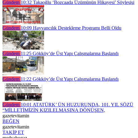
Gündem
10:32
Takaoğlu ‘Bozcaada Üzümünün Hikayesi’ Söyleşişi
Gündem
10:09
Hayvancılık Destekleme Programı Belli Oldu
Gündem
11:25
Gökköy’de Üst Yapı Çalışmalarına Başlandı
Gündem
11:22
Gökköy’de Üst Yapı Çalışmalarına Başlandı
Gündem
10:01
ATATÜRK’ ÜN HUZURUNDA, 101. YIL SÖZÜ
“MİLLETİMİZİN KIZILELMASINA DÖNÜŞEN,
gazetevitamin
BEĞEN
gazetevitamin
TAKİP ET
medyabogaz