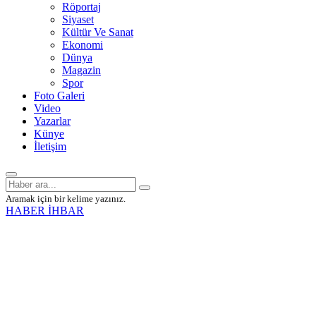
Röportaj
Siyaset
Kültür Ve Sanat
Ekonomi
Dünya
Magazin
Spor
Foto Galeri
Video
Yazarlar
Künye
İletişim
Aramak için bir kelime yazınız.
HABER İHBAR