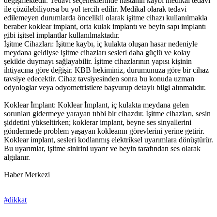
değişmektedir. Tedavi seçeneklerinde hastanın kaybı medikal tedavi
ile çözülebiliyorsa bu yol tercih edilir. Medikal olarak tedavi
edilemeyen durumlarda öncelikli olarak işitme cihazı kullanılmakla
beraber koklear implant, orta kulak implantı ve beyin sapı implantı
gibi işitsel implantlar kullanılmaktadır.
İşitme Cihazları: İşitme kaybı, iç kulakta oluşan hasar nedeniyle
meydana geldiyse işitme cihazları sesleri daha güçlü ve kolay
şekilde duymayı sağlayabilir. İşitme cihazlarının yapısı kişinin
ihtiyacına göre değişir. KBB hekiminiz, durumunuza göre bir cihaz
tavsiye edecektir. Cihaz tavsiyesinden sonra bu konuda uzman
odyologlar veya odyometristlere başvurup detaylı bilgi alınmalıdır.
Koklear İmplant: Koklear İmplant, iç kulakta meydana gelen
sorunları gidermeye yarayan tıbbi bir cihazdır. İşitme cihazları, sesin
şiddetini yükseltirken; koklerar implant, beyne ses sinyallerini
göndermede problem yaşayan kokleanın görevlerini yerine getirir.
Koklear implant, sesleri kodlanmış elektriksel uyarımlara dönüştürür.
Bu uyarımlar, işitme sinirini uyarır ve beyin tarafından ses olarak
algılanır.
Haber Merkezi
#dikkat