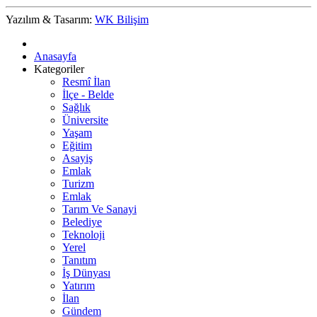
Yazılım & Tasarım:
WK Bilişim
Anasayfa
Kategoriler
Resmî İlan
İlçe - Belde
Sağlık
Üniversite
Yaşam
Eğitim
Asayiş
Emlak
Turizm
Emlak
Tarım Ve Sanayi
Belediye
Teknoloji
Yerel
Tanıtım
İş Dünyası
Yatırım
İlan
Gündem