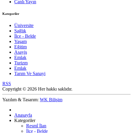
Canlı Yayın
Kategoriler
Üniversite
Sağlık
İlçe - Belde
Yaşam
Eğitim
Asayiş
Emlak
Turizm
Emlak
Tarım Ve Sanayi
RSS
Copyright © 2026 Her hakkı saklıdır.
Yazılım & Tasarım:
WK Bilişim
Anasayfa
Kategoriler
Resmî İlan
İlçe - Belde