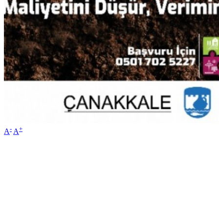
-
+
A
A