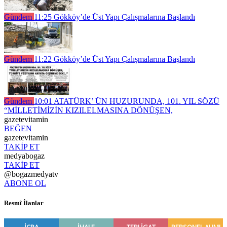
Gündem
11:25
Gökköy’de Üst Yapı Çalışmalarına Başlandı
Gündem
11:22
Gökköy’de Üst Yapı Çalışmalarına Başlandı
Gündem
10:01
ATATÜRK’ ÜN HUZURUNDA, 101. YIL SÖZÜ
“MİLLETİMİZİN KIZILELMASINA DÖNÜŞEN,
gazetevitamin
BEĞEN
gazetevitamin
TAKİP ET
medyabogaz
TAKİP ET
@bogazmedyatv
ABONE OL
Resmî İlanlar