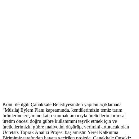
Konu ile ilgili Çanakkale Belediyesinden yapılan açıklamada
“Müsilaj Eylem Planı kapsamında, kentlilerimizin temiz tarım
ürünlerine erişimine katkı sunmak amacıyla üreticilerin tarımsal
üretim öncesi doğru gübre kullanımını teşvik etmek için ve
üreticilerimizin gübre maliyetini düşürüp, verimini arttıracak olan
Ücretsiz Toprak Analizi Projesi başlamıştır. Yerel Kalkınma
Birimimiz tarafından hayata geçirilen projede, Çanakkale Onsekiz