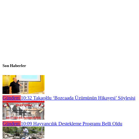
Son Haberler
Gündem
10:32
Takaoğlu ‘Bozcaada Üzümünün Hikayesi’ Söyleşişi
Gündem
10:09
Hayvancılık Destekleme Programı Belli Oldu