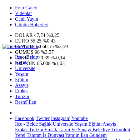
Foto Galeri
Videolar
Canlı Yayın
Günün Haberleri
DOLAR
47,74
%0,25
EURO
55,25
%0,43
G.ALTIN
6.660,55
%2,59
GÜMÜŞ
98
%3,57
İlçe - Belde
IMKB
13.779,39
%-0,14
Sağlık
BITCOIN
65.008
%1,03
Üniversite
Yaşam
Eğitim
Asayiş
Emlak
Turizm
Resmî İlan
Facebook
Twitter
Instagram
Youtube
İlçe - Belde
Sağlık
Üniversite
Yaşam
Eğitim
Asayiş
Emlak
Turizm
Emlak
Tarım Ve Sanayi
Belediye
Teknoloji
Yerel
Tanıtım
İş Dünyası
Yatırım
İlan
Gündem