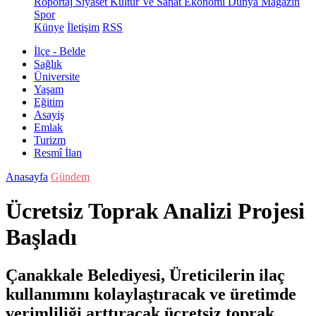
Röportaj
Siyaset
Kültür Ve Sanat
Ekonomi
Dünya
Magazin
Spor
Künye
İletişim
RSS
İlçe - Belde
Sağlık
Üniversite
Yaşam
Eğitim
Asayiş
Emlak
Turizm
Resmî İlan
Anasayfa
Gündem
Ücretsiz Toprak Analizi Projesi
Başladı
Çanakkale Belediyesi, Üreticilerin ilaç
kullanımını kolaylaştıracak ve üretimde
verimliliği arttıracak ücretsiz toprak