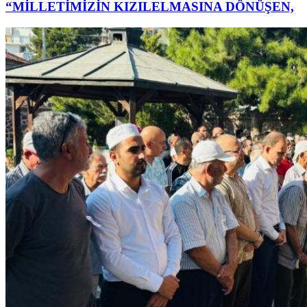
“MİLLETİMİZİN KIZILELMASINA DÖNÜŞEN,