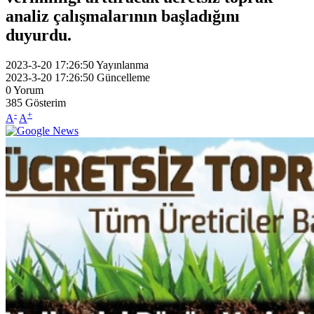
analiz çalışmalarının başladığını
duyurdu.
2023-3-20 17:26:50
Yayınlanma
2023-3-20 17:26:50
Güncelleme
0
Yorum
385
Gösterim
-
+
A
A