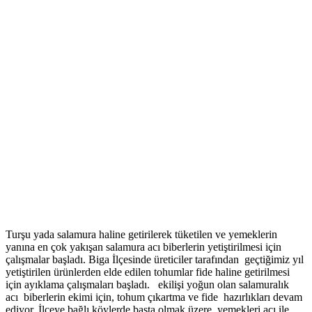
Turşu yada salamura haline getirilerek tüketilen ve yemeklerin
yanına en çok yakışan salamura acı biberlerin yetiştirilmesi için
çalışmalar başladı. Biga İlçesinde üreticiler tarafından geçtiğimiz yıl
yetiştirilen ürünlerden elde edilen tohumlar fide haline getirilmesi
için ayıklama çalışmaları başladı. ekilişi yoğun olan salamuralık
acı biberlerin ekimi için, tohum çıkartma ve fide hazırlıkları devam
ediyor. İlçeye bağlı köylerde başta olmak üzere, yemekleri acı ile