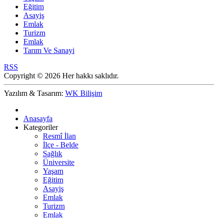
Eğitim
Asayiş
Emlak
Turizm
Emlak
Tarım Ve Sanayi
RSS
Copyright © 2026 Her hakkı saklıdır.
Yazılım & Tasarım:
WK Bilişim
Anasayfa
Kategoriler
Resmî İlan
İlçe - Belde
Sağlık
Üniversite
Yaşam
Eğitim
Asayiş
Emlak
Turizm
Emlak