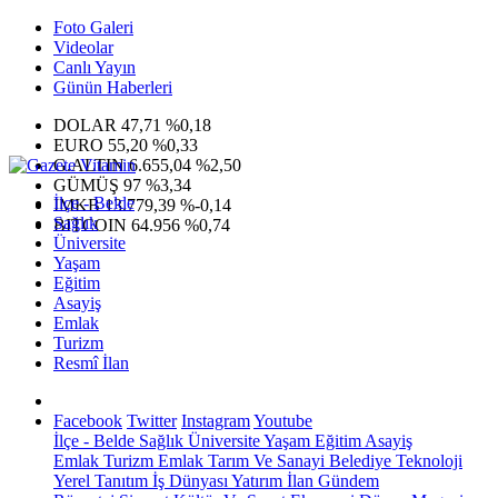
Foto Galeri
Videolar
Canlı Yayın
Günün Haberleri
DOLAR
47,71
%0,18
EURO
55,20
%0,33
G.ALTIN
6.655,04
%2,50
GÜMÜŞ
97
%3,34
İlçe - Belde
IMKB
13.779,39
%-0,14
Sağlık
BITCOIN
64.956
%0,74
Üniversite
Yaşam
Eğitim
Asayiş
Emlak
Turizm
Resmî İlan
Facebook
Twitter
Instagram
Youtube
İlçe - Belde
Sağlık
Üniversite
Yaşam
Eğitim
Asayiş
Emlak
Turizm
Emlak
Tarım Ve Sanayi
Belediye
Teknoloji
Yerel
Tanıtım
İş Dünyası
Yatırım
İlan
Gündem