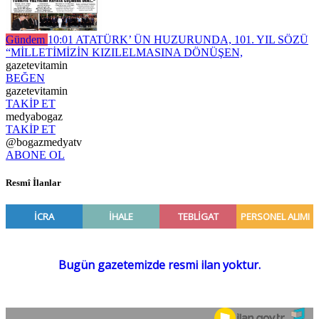
Gündem
10:01
ATATÜRK’ ÜN HUZURUNDA, 101. YIL SÖZÜ
“MİLLETİMİZİN KIZILELMASINA DÖNÜŞEN,
gazetevitamin
BEĞEN
gazetevitamin
TAKİP ET
medyabogaz
TAKİP ET
@bogazmedyatv
ABONE OL
Resmî İlanlar