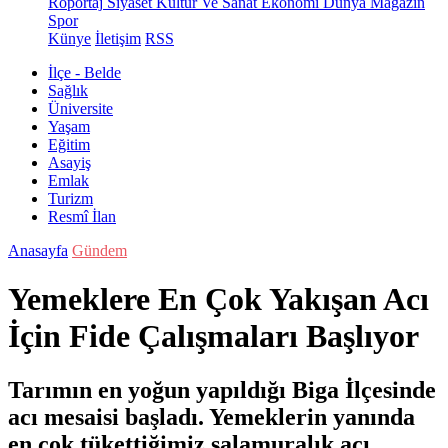
Röportaj
Siyaset
Kültür Ve Sanat
Ekonomi
Dünya
Magazin
Spor
Künye
İletişim
RSS
İlçe - Belde
Sağlık
Üniversite
Yaşam
Eğitim
Asayiş
Emlak
Turizm
Resmî İlan
Anasayfa
Gündem
Yemeklere En Çok Yakışan Acı
İçin Fide Çalışmaları Başlıyor
Tarımın en yoğun yapıldığı Biga İlçesinde
acı mesaisi başladı. Yemeklerin yanında
en çok tükettiğimiz salamuralık acı