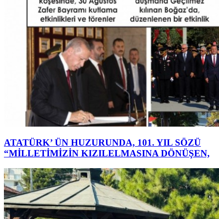
ATATÜRK’ ÜN HUZURUNDA, 101. YIL SÖZÜ
“MİLLETİMİZİN KIZILELMASINA DÖNÜŞEN,