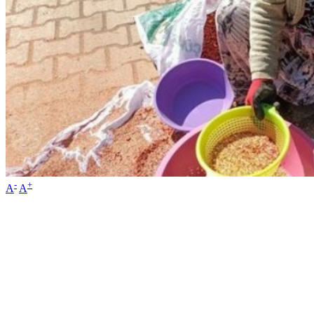
-
+
A
A