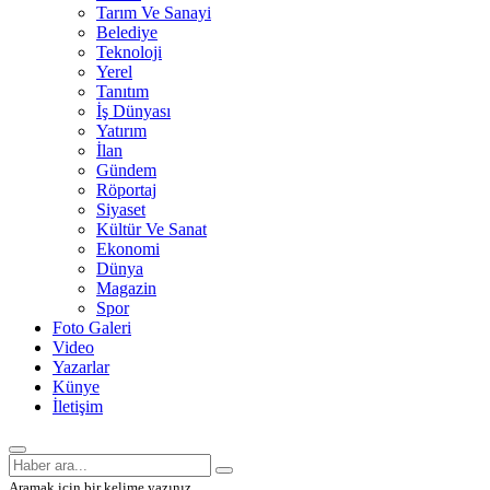
Tarım Ve Sanayi
Belediye
Teknoloji
Yerel
Tanıtım
İş Dünyası
Yatırım
İlan
Gündem
Röportaj
Siyaset
Kültür Ve Sanat
Ekonomi
Dünya
Magazin
Spor
Foto Galeri
Video
Yazarlar
Künye
İletişim
Aramak için bir kelime yazınız.