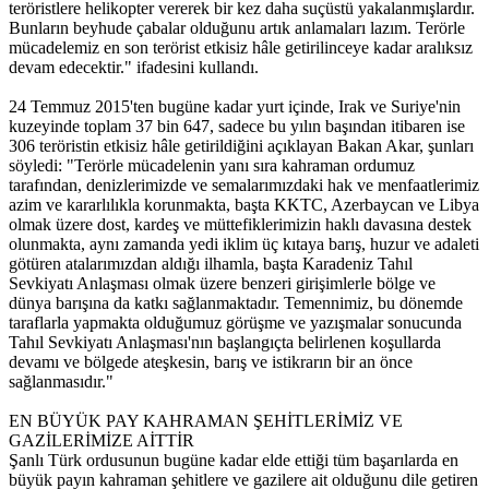
teröristlere helikopter vererek bir kez daha suçüstü yakalanmışlardır.
Bunların beyhude çabalar olduğunu artık anlamaları lazım. Terörle
mücadelemiz en son terörist etkisiz hâle getirilinceye kadar aralıksız
devam edecektir." ifadesini kullandı.
24 Temmuz 2015'ten bugüne kadar yurt içinde, Irak ve Suriye'nin
kuzeyinde toplam 37 bin 647, sadece bu yılın başından itibaren ise
306 teröristin etkisiz hâle getirildiğini açıklayan Bakan Akar, şunları
söyledi: "Terörle mücadelenin yanı sıra kahraman ordumuz
tarafından, denizlerimizde ve semalarımızdaki hak ve menfaatlerimiz
azim ve kararlılıkla korunmakta, başta KKTC, Azerbaycan ve Libya
olmak üzere dost, kardeş ve müttefiklerimizin haklı davasına destek
olunmakta, aynı zamanda yedi iklim üç kıtaya barış, huzur ve adaleti
götüren atalarımızdan aldığı ilhamla, başta Karadeniz Tahıl
Sevkiyatı Anlaşması olmak üzere benzeri girişimlerle bölge ve
dünya barışına da katkı sağlanmaktadır. Temennimiz, bu dönemde
taraflarla yapmakta olduğumuz görüşme ve yazışmalar sonucunda
Tahıl Sevkiyatı Anlaşması'nın başlangıçta belirlenen koşullarda
devamı ve bölgede ateşkesin, barış ve istikrarın bir an önce
sağlanmasıdır."
EN BÜYÜK PAY KAHRAMAN ŞEHİTLERİMİZ VE
GAZİLERİMİZE AİTTİR
Şanlı Türk ordusunun bugüne kadar elde ettiği tüm başarılarda en
büyük payın kahraman şehitlere ve gazilere ait olduğunu dile getiren