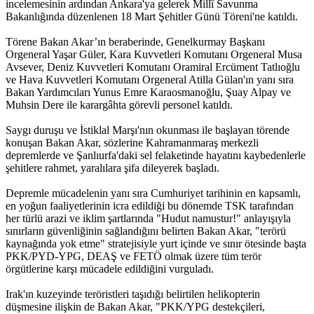
incelemesinin ardından Ankara'ya gelerek Millî Savunma
Bakanlığında düzenlenen 18 Mart Şehitler Günü Töreni'ne katıldı.
Törene Bakan Akar’ın beraberinde, Genelkurmay Başkanı
Orgeneral Yaşar Güler, Kara Kuvvetleri Komutanı Orgeneral Musa
Avsever, Deniz Kuvvetleri Komutanı Oramiral Ercüment Tatlıoğlu
ve Hava Kuvvetleri Komutanı Orgeneral Atilla Gülan'ın yanı sıra
Bakan Yardımcıları Yunus Emre Karaosmanoğlu, Şuay Alpay ve
Muhsin Dere ile karargâhta görevli personel katıldı.
Saygı duruşu ve İstiklal Marşı'nın okunması ile başlayan törende
konuşan Bakan Akar, sözlerine Kahramanmaraş merkezli
depremlerde ve Şanlıurfa'daki sel felaketinde hayatını kaybedenlerle
şehitlere rahmet, yaralılara şifa dileyerek başladı.
Depremle mücadelenin yanı sıra Cumhuriyet tarihinin en kapsamlı,
en yoğun faaliyetlerinin icra edildiği bu dönemde TSK tarafından
her türlü arazi ve iklim şartlarında "Hudut namustur!" anlayışıyla
sınırların güvenliğinin sağlandığını belirten Bakan Akar, "terörü
kaynağında yok etme" stratejisiyle yurt içinde ve sınır ötesinde başta
PKK/PYD-YPG, DEAŞ ve FETÖ olmak üzere tüm terör
örgütlerine karşı mücadele edildiğini vurguladı.
Irak'ın kuzeyinde teröristleri taşıdığı belirtilen helikopterin
düşmesine ilişkin de Bakan Akar, "PKK/YPG destekçileri,