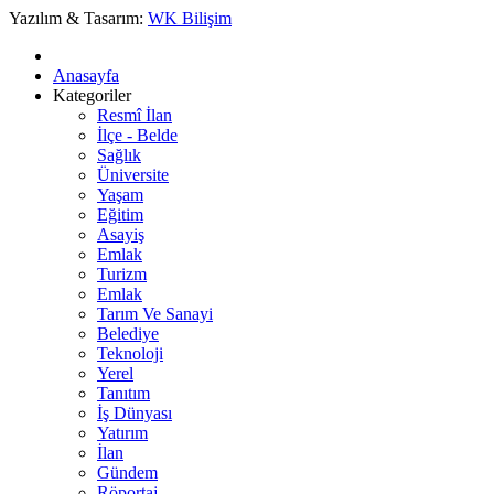
Yazılım & Tasarım:
WK Bilişim
Anasayfa
Kategoriler
Resmî İlan
İlçe - Belde
Sağlık
Üniversite
Yaşam
Eğitim
Asayiş
Emlak
Turizm
Emlak
Tarım Ve Sanayi
Belediye
Teknoloji
Yerel
Tanıtım
İş Dünyası
Yatırım
İlan
Gündem
Röportaj