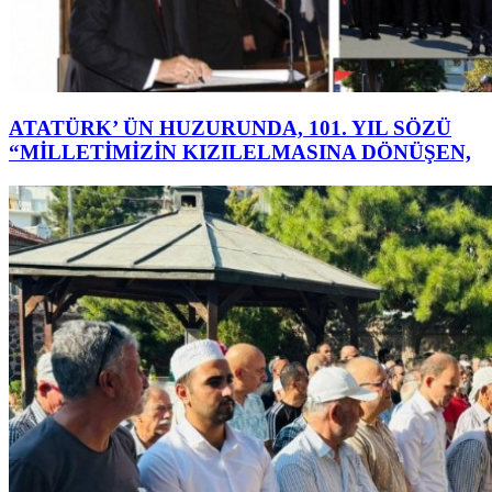
ATATÜRK’ ÜN HUZURUNDA, 101. YIL SÖZÜ
“MİLLETİMİZİN KIZILELMASINA DÖNÜŞEN,