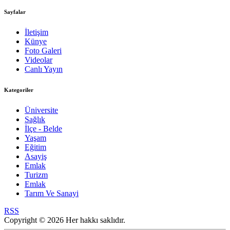
Sayfalar
İletişim
Künye
Foto Galeri
Videolar
Canlı Yayın
Kategoriler
Üniversite
Sağlık
İlçe - Belde
Yaşam
Eğitim
Asayiş
Emlak
Turizm
Emlak
Tarım Ve Sanayi
RSS
Copyright © 2026 Her hakkı saklıdır.