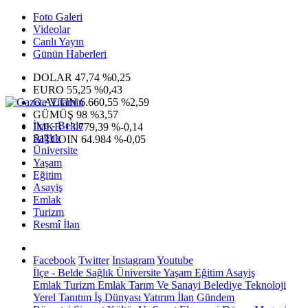
Foto Galeri
Videolar
Canlı Yayın
Günün Haberleri
DOLAR
47,74
%0,25
EURO
55,25
%0,43
G.ALTIN
6.660,55
%2,59
GÜMÜŞ
98
%3,57
İlçe - Belde
IMKB
13.779,39
%-0,14
Sağlık
BITCOIN
64.984
%-0,05
Üniversite
Yaşam
Eğitim
Asayiş
Emlak
Turizm
Resmî İlan
Facebook
Twitter
Instagram
Youtube
İlçe - Belde
Sağlık
Üniversite
Yaşam
Eğitim
Asayiş
Emlak
Turizm
Emlak
Tarım Ve Sanayi
Belediye
Teknoloji
Yerel
Tanıtım
İş Dünyası
Yatırım
İlan
Gündem