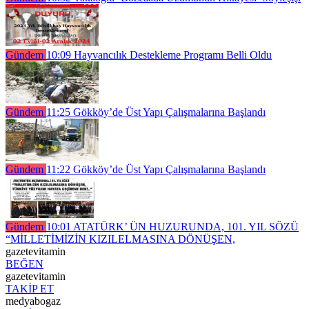
Gündem
10:09
Hayvancılık Destekleme Programı Belli Oldu
Gündem
11:25
Gökköy’de Üst Yapı Çalışmalarına Başlandı
Gündem
11:22
Gökköy’de Üst Yapı Çalışmalarına Başlandı
Gündem
10:01
ATATÜRK’ ÜN HUZURUNDA, 101. YIL SÖZÜ
“MİLLETİMİZİN KIZILELMASINA DÖNÜŞEN,
gazetevitamin
BEĞEN
gazetevitamin
TAKİP ET
medyabogaz