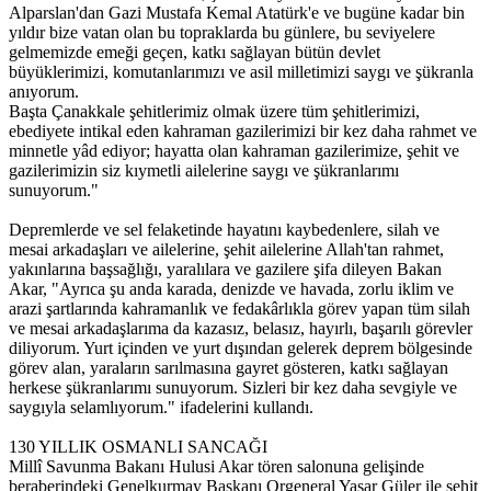
Alparslan'dan Gazi Mustafa Kemal Atatürk'e ve bugüne kadar bin
yıldır bize vatan olan bu topraklarda bu günlere, bu seviyelere
gelmemizde emeği geçen, katkı sağlayan bütün devlet
büyüklerimizi, komutanlarımızı ve asil milletimizi saygı ve şükranla
anıyorum.
Başta Çanakkale şehitlerimiz olmak üzere tüm şehitlerimizi,
ebediyete intikal eden kahraman gazilerimizi bir kez daha rahmet ve
minnetle yâd ediyor; hayatta olan kahraman gazilerimize, şehit ve
gazilerimizin siz kıymetli ailelerine saygı ve şükranlarımı
sunuyorum."
Depremlerde ve sel felaketinde hayatını kaybedenlere, silah ve
mesai arkadaşları ve ailelerine, şehit ailelerine Allah'tan rahmet,
yakınlarına başsağlığı, yaralılara ve gazilere şifa dileyen Bakan
Akar, "Ayrıca şu anda karada, denizde ve havada, zorlu iklim ve
arazi şartlarında kahramanlık ve fedakârlıkla görev yapan tüm silah
ve mesai arkadaşlarıma da kazasız, belasız, hayırlı, başarılı görevler
diliyorum. Yurt içinden ve yurt dışından gelerek deprem bölgesinde
görev alan, yaraların sarılmasına gayret gösteren, katkı sağlayan
herkese şükranlarımı sunuyorum. Sizleri bir kez daha sevgiyle ve
saygıyla selamlıyorum." ifadelerini kullandı.
130 YILLIK OSMANLI SANCAĞI
Millî Savunma Bakanı Hulusi Akar tören salonuna gelişinde
beraberindeki Genelkurmay Başkanı Orgeneral Yaşar Güler ile şehit