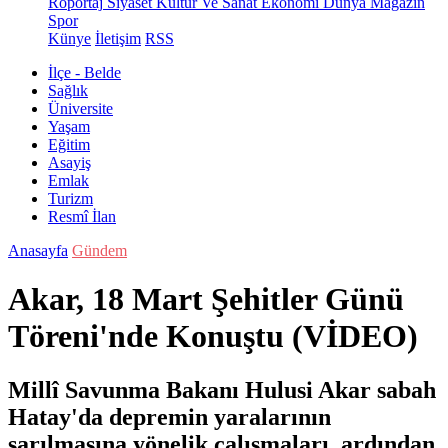
Röportaj
Siyaset
Kültür Ve Sanat
Ekonomi
Dünya
Magazin
Spor
Künye
İletişim
RSS
İlçe - Belde
Sağlık
Üniversite
Yaşam
Eğitim
Asayiş
Emlak
Turizm
Resmî İlan
Anasayfa
Gündem
Akar, 18 Mart Şehitler Günü
Töreni'nde Konuştu (VİDEO)
Millî Savunma Bakanı Hulusi Akar sabah
Hatay'da depremin yaralarının
sarılmasına yönelik çalışmaları, ardından