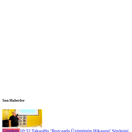
Son Haberler
Gündem
10:32
Takaoğlu ‘Bozcaada Üzümünün Hikayesi’ Söyleşişi