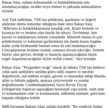
Bakan Akar, onların kahramanlık ve fedakârlıklarının asla
unutulmayacağını, nesiller boyu minnet ve şükranla anılacaklarını
söyledi.
Asil Türk milletinin, TSK'nın şehitlerine, gazilerine ve değerli
ailelerine daima minnettar olduğunu ifade eden Bakan Akar,
"Biliyoruz ki fedakârlıklarınızın karşılığı yok. Bizler kederde ve
kıvançta bir ve beraber olan büyük bir aileyiz. Devletimiz, tüm
kurum ve imkânlarıyla sizlerin yanındadır. Müsterih olunuz ki aziz
şehitlerimizin ve kahraman gazilerimizin tek damla kanını bugüne
kadar yerde bırakmadık bundan sonra da asla bırakmayacağız.
Gözyaşlarınızın hesabını sorduk, sormaya devam edeceğiz. Sizlerin
bizlere olan güveni, desteği ve duasıyla aşamayacağımız hiçbir
engel, başaramayacağımız hiçbir zorluk yoktur." diye konuştu.
Bakan Akar, "Peygamber ocağı" olarak da bilinen TSK'nın binlerce
yıllık şanlı tarihinden süzülüp gelen millî, manevi ve mesleki
değerleriyle, asil milletin sevgisi, güveni ve duasından aldığı ilhamla,
aklın ve bilimin ışığında, anayasa çerçevesinde ve yasalar
doğrultusunda, Cumhurbaşkanımız Sayın Recep Tayyip
Erdoğan'dan başlayan sapasağlam hiyerarşik yapı içinde, sıralı amir
ve komutanların emir ve komutasında, milletinin emrinde, görevinin
başında olduğunu belirtti.
Millî Savunma Bakanı Akar, şunları kaydetti: "Bu vesileyle Sultan