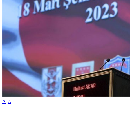
-
+
A
A