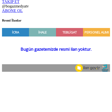
TAKİP ET
@bogazmedyatv
ABONE OL
Resmî İlanlar