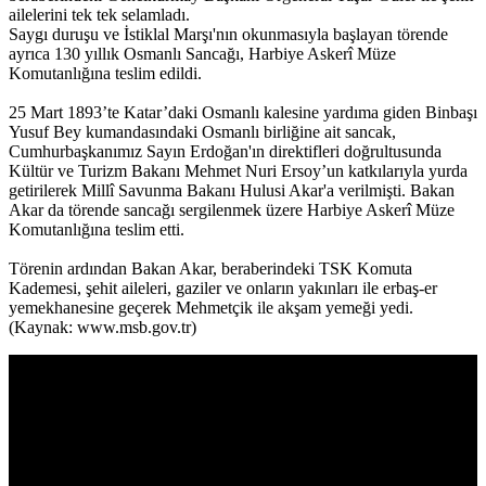
ailelerini tek tek selamladı.
Saygı duruşu ve İstiklal Marşı'nın okunmasıyla başlayan törende
ayrıca 130 yıllık Osmanlı Sancağı, Harbiye Askerî Müze
Komutanlığına teslim edildi.
25 Mart 1893’te Katar’daki Osmanlı kalesine yardıma giden Binbaşı
Yusuf Bey kumandasındaki Osmanlı birliğine ait sancak,
Cumhurbaşkanımız Sayın Erdoğan'ın direktifleri doğrultusunda
Kültür ve Turizm Bakanı Mehmet Nuri Ersoy’un katkılarıyla yurda
getirilerek Millî Savunma Bakanı Hulusi Akar'a verilmişti. Bakan
Akar da törende sancağı sergilenmek üzere Harbiye Askerî Müze
Komutanlığına teslim etti.
Törenin ardından Bakan Akar, beraberindeki TSK Komuta
Kademesi, şehit aileleri, gaziler ve onların yakınları ile erbaş-er
yemekhanesine geçerek Mehmetçik ile akşam yemeği yedi.
(Kaynak: www.msb.gov.tr)