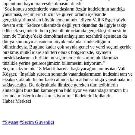
toplantının hayırlara vesile olmasını diledi.
“Söz konusu seçimlerde vatandaşların özgür iradelerinin sandığa
yansıması, seçimlerin huzur ve güven ortamı içerisinde
gerçekleştirilmesi en büyük temennimiz” diyen Vali Köşger şöyle
devam etti: “Sadece ülkemizde değil yurt dışından da ilgiyle takip
edilecek seçimlerin hem güvenli bir ortamda gerçekleştirilmesinin
hem de Türkiye’deki demokrasi anlayışının tezahürü açısından da
dünya kamuoyu açısından büyük anlamlar ifade ettiğinin
bilincindeyiz. Bugüne kadar çok sayıda genel ve yerel seçimi geride
bırakmış mülkî idare amirleri olarak bölgemizde, kıymetli
meslektaşlarımla birlikte bu seçimlerde de sorumluluklarımızı
titizlikle yerine getireceğimizin bilinmesini istiyorum.”
Seçim takviminin 18 Mart itibarıyla başlayacağını anımsatan Vali
Köşger, “İnşallah sürecin sonunda vatandaşlarımızın iradesini tam ve
eksiksiz olarak, hiçbir baskı altında kalmadan sandığa yansıtmalarını
sağlayacağız. Bu doğrultuda ilimizde gereken tüm tedbirlerin
alınacağını buradan kamuoyuna bildiriyor ve vatandaşlarımızın bu
konuda müsterih olmasını istiyorum.” ifadelerini kullandı.
Haber Merkezi
#Siyaset
#Seçim Güvenliği