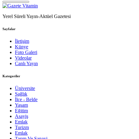
Yerel Süreli Yayın-Aktüel Gazetesi
Sayfalar
İletişim
Künye
Foto Galeri
Videolar
Canlı Yayın
Kategoriler
Üniversite
Sağlık
İlçe - Belde
Yaşam
Eğitim
Asayiş
Emlak
Turizm
Emlak
Tarım Ve Sanayi