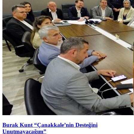
Burak Kunt “Çanakkale’nin Desteğini
Unutmayacağım”