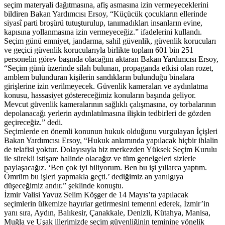
seçim materyali dağıtmasına, afiş asmasına izin vermeyeceklerini
bildiren Bakan Yardımcısı Ersoy, “Küçücük çocukların ellerinde
siyasî parti broşürü tutuşturulup, tanımadıkları insanların evine,
kapısına yollanmasına izin vermeyeceğiz.” ifadelerini kullandı.
Seçim günü emniyet, jandarma, sahil güvenlik, güvenlik korucuları
ve geçici güvenlik korucularıyla birlikte toplam 601 bin 251
personelin görev başında olacağını aktaran Bakan Yardımcısı Ersoy,
“Seçim günü üzerinde silah bulunan, propaganda etkisi olan rozet,
amblem bulunduran kişilerin sandıkların bulunduğu binalara
girişlerine izin verilmeyecek. Güvenlik kameraları ve aydınlatma
konusu, hassasiyet göstereceğimiz konuların başında geliyor.
Mevcut güvenlik kameralarının sağlıklı çalışmasına, oy torbalarının
depolanacağı yerlerin aydınlatılmasına ilişkin tedbirleri de gözden
geçireceğiz.” dedi.
Seçimlerde en önemli konunun hukuk olduğunu vurgulayan İçişleri
Bakan Yardımcısı Ersoy, “Hukuk anlamında yapılacak hiçbir ihlalin
de telafisi yoktur. Dolayısıyla biz merkezden Yüksek Seçim Kurulu
ile sürekli istişare halinde olacağız ve tüm genelgeleri sizlerle
paylaşacağız. ‘Ben çok iyi biliyorum. Ben bu işi yıllarca yaptım.
Ömrüm bu işleri yapmakla geçti.’ dediğimiz an yanılgıya
düşeceğimiz andır.” şeklinde konuştu.
İzmir Valisi Yavuz Selim Köşger de 14 Mayıs’ta yapılacak
seçimlerin ülkemize hayırlar getirmesini temenni ederek, İzmir’in
yanı sıra, Aydın, Balıkesir, Çanakkale, Denizli, Kütahya, Manisa,
Muğla ve Uşak illerimizde seçim güvenliğinin teminine yönelik