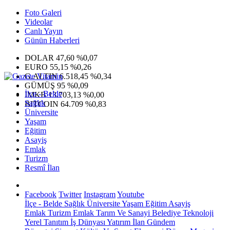
Foto Galeri
Videolar
Canlı Yayın
Günün Haberleri
DOLAR
47,60
%0,07
EURO
55,15
%0,26
G.ALTIN
6.518,45
%0,34
GÜMÜŞ
95
%0,09
İlçe - Belde
IMKB
13.703,13
%0,00
Sağlık
BITCOIN
64.709
%0,83
Üniversite
Yaşam
Eğitim
Asayiş
Emlak
Turizm
Resmî İlan
Facebook
Twitter
Instagram
Youtube
İlçe - Belde
Sağlık
Üniversite
Yaşam
Eğitim
Asayiş
Emlak
Turizm
Emlak
Tarım Ve Sanayi
Belediye
Teknoloji
Yerel
Tanıtım
İş Dünyası
Yatırım
İlan
Gündem