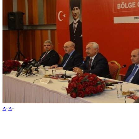
-
+
A
A