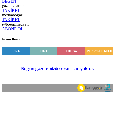
BEĞEN
gazetevitamin
TAKİP ET
medyabogaz
TAKİP ET
@bogazmedyatv
ABONE OL
Resmî İlanlar