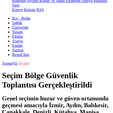
Röportaj
Siyaset
Kültür Ve Sanat
Ekonomi
Dünya
Magazin
Spor
Künye
İletişim
RSS
İlçe - Belde
Sağlık
Üniversite
Yaşam
Eğitim
Asayiş
Emlak
Turizm
Resmî İlan
Anasayfa
Siyaset
Seçim Bölge Güvenlik
Toplantısı Gerçekleştirildi
Genel seçimin huzur ve güven ortamında
geçmesi amacıyla İzmir, Aydın, Balıkesir,
Çanakkale, Denizli, Kütahya, Manisa,