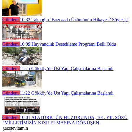
Gündem
10:32
Takaoğlu ‘Bozcaada Üzümünün Hikayesi’ Söyleşişi
Gündem
10:09
Hayvancılık Destekleme Programı Belli Oldu
Gündem
11:25
Gökköy’de Üst Yapı Çalışmalarına Başlandı
Gündem
11:22
Gökköy’de Üst Yapı Çalışmalarına Başlandı
Gündem
10:01
ATATÜRK’ ÜN HUZURUNDA, 101. YIL SÖZÜ
“MİLLETİMİZİN KIZILELMASINA DÖNÜŞEN,
gazetevitamin