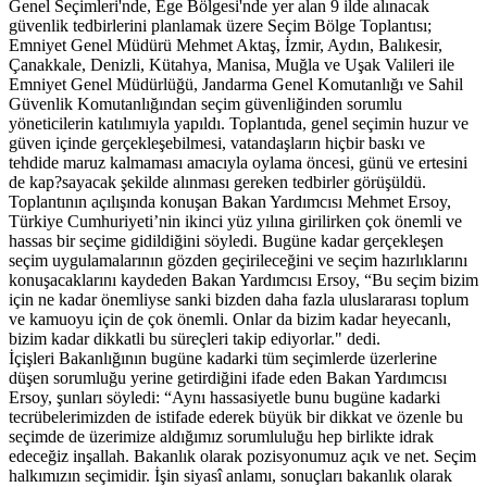
Genel Seçimleri'nde, Ege Bölgesi'nde yer alan 9 ilde alınacak
güvenlik tedbirlerini planlamak üzere Seçim Bölge Toplantısı;
Emniyet Genel Müdürü Mehmet Aktaş, İzmir, Aydın, Balıkesir,
Çanakkale, Denizli, Kütahya, Manisa, Muğla ve Uşak Valileri ile
Emniyet Genel Müdürlüğü, Jandarma Genel Komutanlığı ve Sahil
Güvenlik Komutanlığından seçim güvenliğinden sorumlu
yöneticilerin katılımıyla yapıldı. Toplantıda, genel seçimin huzur ve
güven içinde gerçekleşebilmesi, vatandaşların hiçbir baskı ve
tehdide maruz kalmaması amacıyla oylama öncesi, günü ve ertesini
de kap?sayacak şekilde alınması gereken tedbirler görüşüldü.
Toplantının açılışında konuşan Bakan Yardımcısı Mehmet Ersoy,
Türkiye Cumhuriyeti’nin ikinci yüz yılına girilirken çok önemli ve
hassas bir seçime gidildiğini söyledi. Bugüne kadar gerçekleşen
seçim uygulamalarının gözden geçirileceğini ve seçim hazırlıklarını
konuşacaklarını kaydeden Bakan Yardımcısı Ersoy, “Bu seçim bizim
için ne kadar önemliyse sanki bizden daha fazla uluslararası toplum
ve kamuoyu için de çok önemli. Onlar da bizim kadar heyecanlı,
bizim kadar dikkatli bu süreçleri takip ediyorlar." dedi.
İçişleri Bakanlığının bugüne kadarki tüm seçimlerde üzerlerine
düşen sorumluğu yerine getirdiğini ifade eden Bakan Yardımcısı
Ersoy, şunları söyledi: “Aynı hassasiyetle bunu bugüne kadarki
tecrübelerimizden de istifade ederek büyük bir dikkat ve özenle bu
seçimde de üzerimize aldığımız sorumluluğu hep birlikte idrak
edeceğiz inşallah. Bakanlık olarak pozisyonumuz açık ve net. Seçim
halkımızın seçimidir. İşin siyasî anlamı, sonuçları bakanlık olarak