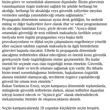
bizim görev ve sorumluluk alanımızın dışındadır. Bizim görevimiz
vatandaşımızın özgür iradesini sağlıklı bir şekilde herhangi bir
aksiliğe, herhangi bir aksaklığa veya güvenlik zafiyetine meydan
vermeden sandığa yansıtabileceği ortamı sağlamaktır.”
Propaganda döneminin ramazan ayına denk geldiğini, bu nedenle
miting ve diğer faaliyetlere ilave olarak iftar ve sahur programlarının
da olacağını hatırlatan Ersoy, şöyle devam etti: “Ayrıca dijital
ortamdaki güvenliği de tesis edilmek maksadıyla özellikle sosyal
medyada terör örgütü propagandası veya başka türlü
provokasyonların ve dijital seçim çalışmalarını engellemeye yönelik
siber suçların takibini yapmak maksadıyla da ilgili birimlerimiz
görevleri başında olacaktır. Elbette ki propaganda döneminde
alacağımız tedbirlerden dikkat edeceğimiz en önemli konu güvenlik
gerekçesiyle ifade özgürlüğünün önüne geçmemektir. Bu kadar
önemli bir seçimde esas olan özgürlüğü temin etmektir. Güvenlik,
özgür bir ifade ve tercih ortamını sağlamak için vardır. Bu itibarla
bizim temel sorumluluğumuz birilerinin, başkalarının özgürlük
alanına müdahil olamayacağı, tercihlerin özgürce yapılabileceği
güvenli bir ortamı tesis etmektir.”
Bakan Yardımcısı Ersoy, seçim kampanya döneminde toplantılarda,
mitinglerde güvenlik tedbirlerini alırken, alınan tedbirleri dışarıdan
izleyip kontrol edecek ve “üçüncü göz” olarak nitelendirilecek
mekanizmalar, birimler de oluşturacaklarını aktardı.
Seçim kampanyalarında 18 yaşından küçüklerin seçim broşürü,