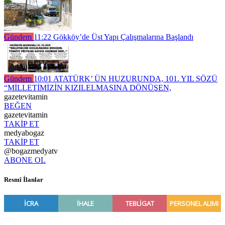
Gündem
11:22
Gökköy’de Üst Yapı Çalışmalarına Başlandı
Gündem
10:01
ATATÜRK’ ÜN HUZURUNDA, 101. YIL SÖZÜ
“MİLLETİMİZİN KIZILELMASINA DÖNÜŞEN,
gazetevitamin
BEĞEN
gazetevitamin
TAKİP ET
medyabogaz
TAKİP ET
@bogazmedyatv
ABONE OL
Resmî İlanlar