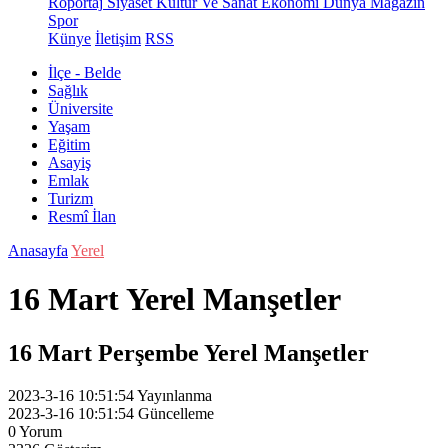
Röportaj
Siyaset
Kültür Ve Sanat
Ekonomi
Dünya
Magazin
Spor
Künye
İletişim
RSS
İlçe - Belde
Sağlık
Üniversite
Yaşam
Eğitim
Asayiş
Emlak
Turizm
Resmî İlan
Anasayfa
Yerel
16 Mart Yerel Manşetler
16 Mart Perşembe Yerel Manşetler
2023-3-16 10:51:54
Yayınlanma
2023-3-16 10:51:54
Güncelleme
0
Yorum