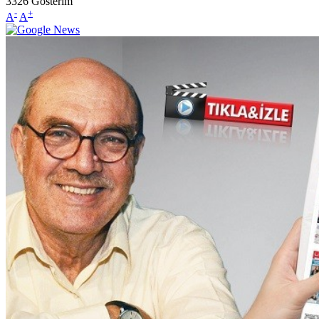
3326
Gösterim
-
+
A
A