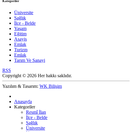
Kategoriler
Üniversite
Sağlık
İlçe - Belde
Yaşam
Eğitim
Asayiş
Emlak
Turizm
Emlak
Tarım Ve Sanayi
RSS
Copyright © 2026 Her hakkı saklıdır.
Yazılım & Tasarım:
WK Bilişim
Anasayfa
Kategoriler
Resmî İlan
İlçe - Belde
Sağlık
Üniversite