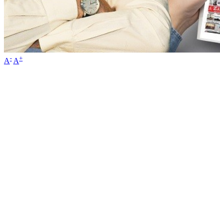
-
+
A
A