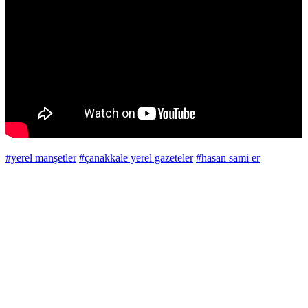
#yerel manşetler
#çanakkale yerel gazeteler
#hasan sami er