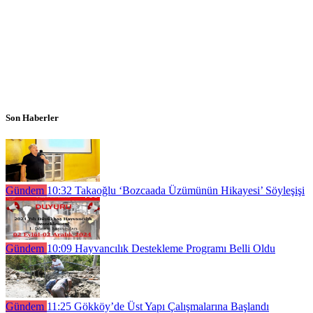
Son Haberler
Gündem
10:32
Takaoğlu ‘Bozcaada Üzümünün Hikayesi’ Söyleşişi
Gündem
10:09
Hayvancılık Destekleme Programı Belli Oldu
Gündem
11:25
Gökköy’de Üst Yapı Çalışmalarına Başlandı