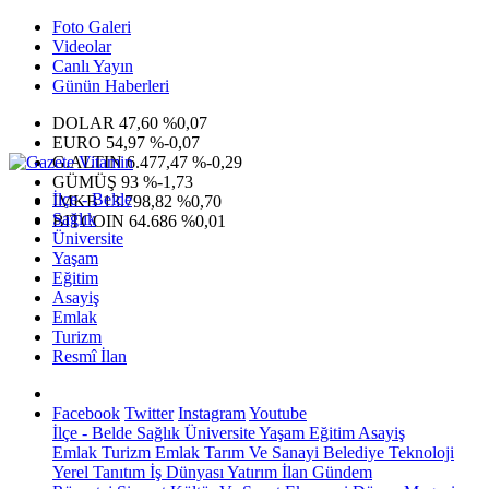
Foto Galeri
Videolar
Canlı Yayın
Günün Haberleri
DOLAR
47,60
%0,07
EURO
54,97
%-0,07
G.ALTIN
6.477,47
%-0,29
GÜMÜŞ
93
%-1,73
İlçe - Belde
IMKB
13.798,82
%0,70
Sağlık
BITCOIN
64.686
%0,01
Üniversite
Yaşam
Eğitim
Asayiş
Emlak
Turizm
Resmî İlan
Facebook
Twitter
Instagram
Youtube
İlçe - Belde
Sağlık
Üniversite
Yaşam
Eğitim
Asayiş
Emlak
Turizm
Emlak
Tarım Ve Sanayi
Belediye
Teknoloji
Yerel
Tanıtım
İş Dünyası
Yatırım
İlan
Gündem