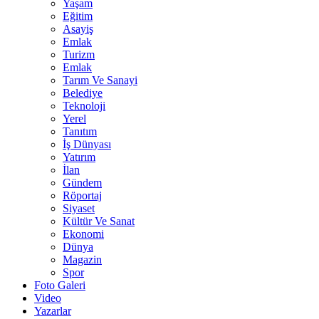
Yaşam
Eğitim
Asayiş
Emlak
Turizm
Emlak
Tarım Ve Sanayi
Belediye
Teknoloji
Yerel
Tanıtım
İş Dünyası
Yatırım
İlan
Gündem
Röportaj
Siyaset
Kültür Ve Sanat
Ekonomi
Dünya
Magazin
Spor
Foto Galeri
Video
Yazarlar